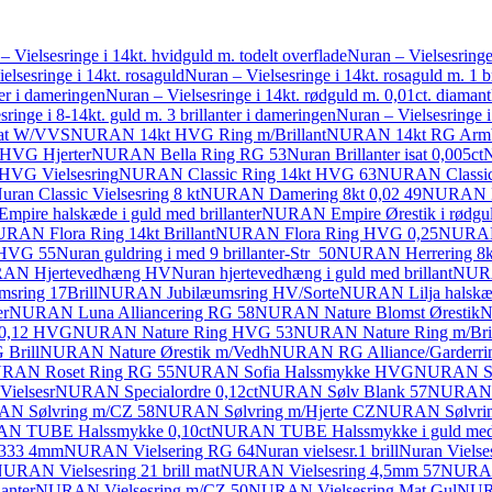
– Vielsesringe i 14kt. hvidguld m. todelt overflade
Nuran – Vielsesringe 
elsesringe i 14kt. rosaguld
Nuran – Vielsesringe i 14kt. rosaguld m. 1 b
ter i dameringen
Nuran – Vielsesringe i 14kt. rødguld m. 0,01ct. diamant
ringe i 8-14kt. guld m. 3 brillanter i dameringen
Nuran – Vielsesringe i
rat W/VVS
NURAN 14kt HVG Ring m/Brillant
NURAN 14kt RG Armbå
HVG Hjerter
NURAN Bella Ring RG 53
Nuran Brillanter isat 0,005ct
N
HVG Vielsesring
NURAN Classic Ring 14kt HVG 63
NURAN Classic
uran Classic Vielsesring 8 kt
NURAN Damering 8kt 0,02 49
NURAN D
ire halskæde i guld med brillanter
NURAN Empire Ørestik i rødguld
RAN Flora Ring 14kt Brillant
NURAN Flora Ring HVG 0,25
NURAN 
 HVG 55
Nuran guldring i med 9 brillanter-Str_50
NURAN Herrering 8k
AN Hjertevedhæng HV
Nuran hjertevedhæng i guld med brillant
NURA
ring 17Brill
NURAN Jubilæumsring HV/Sorte
NURAN Lilja halskæde
er
NURAN Luna Alliancering RG 58
NURAN Nature Blomst Ørestik
N
 0,12 HVG
NURAN Nature Ring HVG 53
NURAN Nature Ring m/Bril
Brill
NURAN Nature Ørestik m/Vedh
NURAN RG Alliance/Garderri
RAN Roset Ring RG 55
NURAN Sofia Halssmykke HVG
NURAN So
Vielsesr
NURAN Specialordre 0,12ct
NURAN Sølv Blank 57
NURAN S
N Sølvring m/CZ 58
NURAN Sølvring m/Hjerte CZ
NURAN Sølvring
N TUBE Halssmykke 0,10ct
NURAN TUBE Halssmykke i guld med b
333 4mm
NURAN Vielsering RG 64
Nuran vielsesr.1 brill
Nuran Vielses
URAN Vielsesring 21 brill mat
NURAN Vielsesring 4,5mm 57
NURAN 
anter
NURAN Vielsesring m/CZ 50
NURAN Vielsesring Mat Gul
NURA