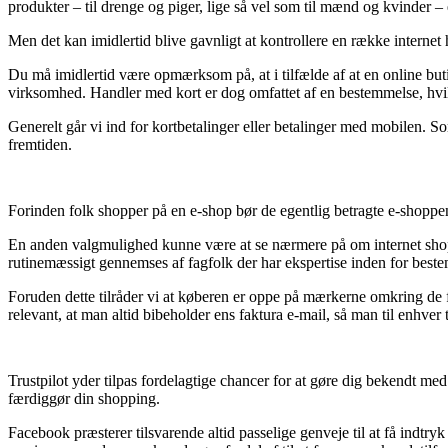
produkter – til drenge og piger, lige så vel som til mænd og kvinder –
Men det kan imidlertid blive gavnligt at kontrollere en række internet h
Du må imidlertid være opmærksom på, at i tilfælde af at en online buti
virksomhed. Handler med kort er dog omfattet af en bestemmelse, hvi
Generelt går vi ind for kortbetalinger eller betalinger med mobilen. Som
fremtiden.
Forinden folk shopper på en e-shop bør de egentlig betragte e-shoppen
En anden valgmulighed kunne være at se nærmere på om internet shoppe
rutinemæssigt gennemses af fagfolk der har ekspertise inden for bestem
Foruden dette tilråder vi at køberen er oppe på mærkerne omkring de f
relevant, at man altid bibeholder ens faktura e-mail, så man til enhver
Trustpilot yder tilpas fordelagtige chancer for at gøre dig bekendt med
færdiggør din shopping.
Facebook præsterer tilsvarende altid passelige genveje til at få ind