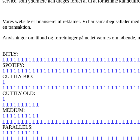
service, som ydermere kan drages fordel af til at fornemme kundetilfr
Vores website er finansieret af reklamer. Vi har samarbejdsaftaler me
en transaktion.
Anvisninger om tilbud og forretninger på nettet værnes om løbende, m
BITLY:
1
1
1
1
1
1
1
1
1
1
1
1
1
1
1
1
1
1
1
1
1
1
1
1
1
1
1
1
1
1
1
1
1
1
1
1
1
SPOTIFY:
1
1
1
1
1
1
1
1
1
1
1
1
1
1
1
1
1
1
1
1
1
1
1
1
1
1
1
1
1
1
1
1
1
1
1
1
1
CUTTLY BIO:
1
1
1
1
1
1
1
1
1
1
1
1
1
1
1
1
1
1
1
1
1
1
1
1
1
1
1
1
1
1
1
1
1
1
1
1
1
1
CUTTLY OLD:
1
1
1
1
1
1
1
1
1
1
1
MEDIUM:
1
1
1
1
1
1
1
1
1
1
1
1
1
1
1
1
1
1
1
1
1
1
1
1
1
1
1
1
1
1
1
1
1
1
1
1
1
1
1
1
1
1
1
1
1
1
1
PARALLELS:
1
1
1
1
1
1
1
1
1
1
1
1
1
1
1
1
1
1
1
1
1
1
1
1
1
1
1
1
1
1
1
1
1
1
1
1
1
1
1
1
1
1
1
1
1
1
1