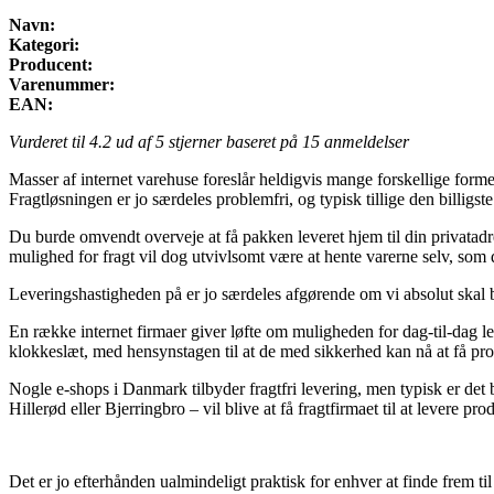
Navn:
Kategori:
Producent:
Varenummer:
EAN:
Vurderet til
4.2
ud af 5 stjerner baseret på
15
anmeldelser
Masser af internet varehuse foreslår heldigvis mange forskellige former
Fragtløsningen er jo særdeles problemfri, og typisk tillige den billigs
Du burde omvendt overveje at få pakken leveret hjem til din privatadr
mulighed for fragt vil dog utvivlsomt være at hente varerne selv, som
Leveringshastigheden på er jo særdeles afgørende om vi absolut skal br
En række internet firmaer giver løfte om muligheden for dag-til-dag l
klokkeslæt, med hensynstagen til at de med sikkerhed kan nå at få pro
Nogle e-shops i Danmark tilbyder fragtfri levering, men typisk er det b
Hillerød eller Bjerringbro – vil blive at få fragtfirmaet til at levere pr
Det er jo efterhånden ualmindeligt praktisk for enhver at finde frem til