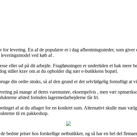
 for levering. En af de populære er i dag afhentningssteder, som giver di
te leveringsmodel ved køb af .
esse eller ud på dit arbejde. Fragtløsningen er undertiden et hak mere
 dog stiller krav om at du opholder dig nær e-butikkens bopæl.
uge din ordre straks, så af den grund er det selvfølgelig fornuftigt at
evering på mange af deres varenumre, eksempelvis , men vær opmærksom p
dukterne afsted forinden lagermedarbejderne får fri.
etinget af at du aftager for en konkret sum. Alternativt skulle man vælg
odukterne til en pakkeshop.
 de bedste priser hos forskellige netbutikker, og så har en hel del firmae