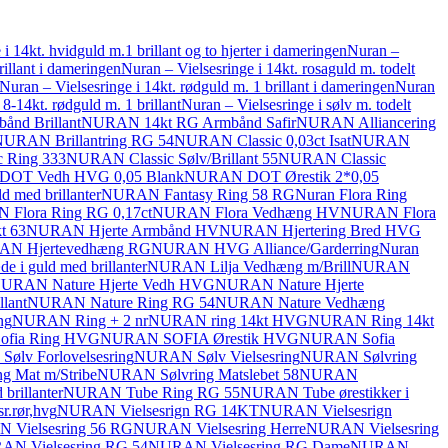
i 14kt. hvidguld m.1 brillant og to hjerter i dameringen
Nuran –
rillant i dameringen
Nuran – Vielsesringe i 14kt. rosaguld m. todelt
Nuran – Vielsesringe i 14kt. rødguld m. 1 brillant i dameringen
Nuran
 8-14kt. rødguld m. 1 brillant
Nuran – Vielsesringe i sølv m. todelt
nd Brillant
NURAN 14kt RG Armbånd Safir
NURAN Alliancering
URAN Brillantring RG 54
NURAN Classic 0,03ct Isat
NURAN
 Ring 333
NURAN Classic Sølv/Brillant 55
NURAN Classic
OT Vedh HVG 0,05 Blank
NURAN DOT Ørestik 2*0,05
 med brillanter
NURAN Fantasy Ring 58 RG
Nuran Flora Ring
Flora Ring RG 0,17ct
NURAN Flora Vedhæng HV
NURAN Flora
t 63
NURAN Hjerte Armbånd HV
NURAN Hjertering Bred HVG
N Hjertevedhæng RG
NURAN HVG Alliance/Garderring
Nuran
 i guld med brillanter
NURAN Lilja Vedhæng m/Brill
NURAN
URAN Nature Hjerte Vedh HVG
NURAN Nature Hjerte
lant
NURAN Nature Ring RG 54
NURAN Nature Vedhæng
ng
NURAN Ring + 2 nr
NURAN ring 14kt HVG
NURAN Ring 14kt
fia Ring HVG
NURAN SOFIA Ørestik HVG
NURAN Sofia
ølv Forlovelsesring
NURAN Sølv Vielsesring
NURAN Sølvring
 Mat m/Stribe
NURAN Sølvring Matslebet 58
NURAN
rillanter
NURAN Tube Ring RG 55
NURAN Tube ørestikker i
r.rør,hvg
NURAN Vielsesrign RG 14KT
NURAN Vielsesrign
Vielsesring 56 RG
NURAN Vielsesring Herre
NURAN Vielsesring
N Vielsesring RG 54
NURAN Vielsesring RG Dame
NURAN