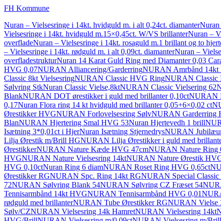
FH Kommune
Nuran – Vielsesringe i 14kt. hvidguld m. i alt 0,24ct. diamanter
Nuran 
Vielsesringe i 14kt. hvidguld m.15×0,45ct. W/VS brillanter
Nuran – Vi
overflade
Nuran – Vielsesringe i 14kt. rosaguld m.1 brillant og to hjer
– Vielsesringe i 14kt. rødguld m. i alt 0,09ct. diamanter
Nuran – Vielses
overfladestruktur
Nuran 14 Karat Guld Ring med Diamanter 0,03 Ca
HVG 0,07
NURAN Alliancering/Garderring
NURAN Amrbånd 14kt 
Classic 8kt Vielsesring
NURAN Classic HVG Ring
NURAN Classic 
Sølvring Stk
Nuran Classic Vielse,8kt
NURAN Classic Vielsering 62
N
Blank
NURAN DOT ørestikker i guld med brillanter 0,10ct
NURAN Emp
0,17
Nuran Flora ring 14 kt hvidguld med brillanter 0,05+6×0,02 ct
NU
Ørestikker HVG
NURAN Forlovelsesring Sølv
NURAN Garderring
Blan
NURAN Hjertering Smal HVG 53
Nuran Hjertevedh 1 brill
NUR
Isætning 3*0,01ct i Hjer
Nuran Isætning Stjernedrys
NURAN Jubilæums
Lilja Ørestik m/Brill HG
NURAN Lilja Ørestikker i guld med brillant
Ørestikker
NURAN Nature Kæde HVG 47cm
NURAN Nature Ring
HVG
NURAN Nature Vielsesring 14kt
NURAN Nature Ørestik HVG 
HVG 0,10ct
Nuran Ring 6 diam
NURAN Roset Ring HVG 0,65ct
NU
Ørestikker RG
NURAN Spc. Ring 14kt RG
NURAN Special Classic 
72
NURAN Sølvring Blank 54
NURAN Sølvring CZ Fræset 54
NURA
Tennisarmbånd 14kt HVG
NURAN Tennisarmbånd HVG 0,01
NURA
rødguld med brillanter
NURAN Tube Ørestikker RG
NURAN Vielse 
Sølv/CZ
NURAN Vielsesring 14k Hamret
NURAN Vielsesring 14kt
N
HVG/Brill
NURAN Vielsesring m/0,09ct
NURAN Vielsesring m/Brill