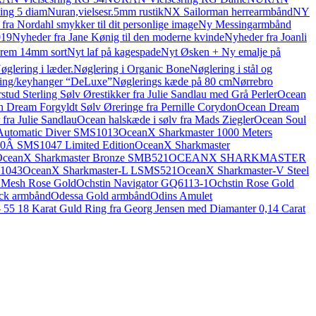
ing 5 diam
Nuran,vielsesr.5mm rustik
NX Sailorman herrearmbånd
NY
 fra Nordahl smykker til dit personlige image
Ny Messingarmbånd
019
Nyheder fra Jane Kønig til den moderne kvinde
Nyheder fra Joanli
rem 14mm sort
Nyt laf på kagespade
Nyt Øsken + Ny emalje på
øglering i læder.
Nøglering i Organic Bone
Nøglering i stål og
ing/keyhanger “DeLuxe”
Nøglerings kæde på 80 cm
Nørrebro
tud Sterling Sølv Ørestikker fra Julie Sandlau med Grå Perler
Ocean
 Dream Forgyldt Sølv Øreringe fra Pernille Corydon
Ocean Dream
fra Julie Sandlau
Ocean halskæde i sølv fra Mads Ziegler
Ocean Soul
Automatic Diver SMS1013
OceanX Sharkmaster 1000 Meters
0Â SMS1047 Limited Edition
OceanX Sharkmaster
ceanX Sharkmaster Bronze SMB521
OCEANX SHARKMASTER
S1043
OceanX Sharkmaster-L LSMS521
OceanX Sharkmaster-V Steel
 Mesh Rose Gold
Ochstin Navigator GQ6113-1
Ochstin Rose Gold
ck armbånd
Odessa Gold armbånd
Odins Amulet
 – 55 18 Karat Guld Ring fra Georg Jensen med Diamanter 0,14 Carat