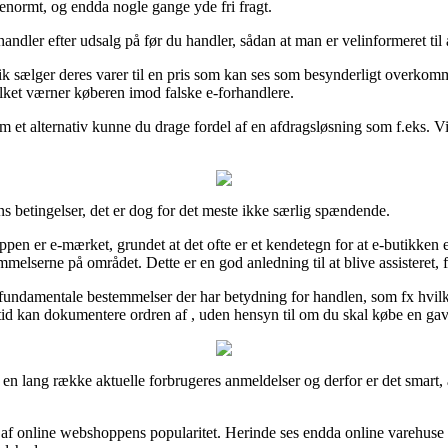
 enormt, og endda nogle gange yde fri fragt.
andler efter udsalg på før du handler, sådan at man er velinformeret til 
k sælger deres varer til en pris som kan ses som besynderligt overkommel
lket værner køberen imod falske e-forhandlere.
 et alternativ kunne du drage fordel af en afdragsløsning som f.eks. ViaB
s betingelser, det er dog for det meste ikke særlig spændende.
n er e-mærket, grundet at det ofte er et kendetegn for at e-butikken ef
melserne på området. Dette er en god anledning til at blive assisteret, f
undamentale bestemmelser der har betydning for handlen, som fx hvilken
 tid kan dokumentere ordren af , uden hensyn til om du skal købe en gave
 en lang række aktuelle forbrugeres anmeldelser og derfor er det smart, 
tryk af online webshoppens popularitet. Herinde ses endda online vare