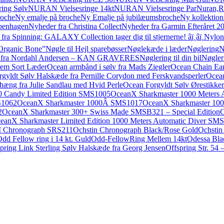
ing Sølv
NURAN Vielsesringe 14kt
NURAN Vielsesringe Par
Nuran,R
roche
Ny emalje på broche
Ny Emalje på jubilæumsbroche
Ny kollektion
penhagen
Nyheder fra Christina Collect
Nyheder fra Garmin Efteråret 2
ra Spinning: GALAXY Collection tager dig til stjernerne! â­ï¸â­ï¸
Nylon
Organic Bone”
Nøgle til Hejl sparebøsser
Nøglekæde i læder
Nøglering
N
ue fra Nordahl Andersen – KAN GRAVERES
Nøglering til din bil
Nøgler
em Sort Læder
Ocean armbånd i sølv fra Mads Ziegler
Ocean Chain Ears
yldt Sølv Halskæde fra Pernille Corydon med Ferskvandsperler
Ocean
hæng fra Julie Sandlau med Hvid Perle
Ocean Forgyldt Sølv Ørestikker 
0 Candy Limited Edition SMS1005
OceanX Sharkmaster 1000 Meters 
S1062
OceanX Sharkmaster 1000Â SMS1017
OceanX Sharkmaster 100
2
OceanX Sharkmaster 300+ Swiss Made SMSB321 – Special Edition
O
eanX Sharkmaster Limited Edition 1000 Meters Automatic Diver SM
I Chronograph SRS211
Ochstin Chronograph Black/Rose Gold
Ochstin
dd Fellow ring i 14 kt. Guld
Odd-FellowRing Mellem 14kt
Odessa Bla
pring Link Sterling Sølv Halskæde fra Georg Jensen
Offspring Str. 54