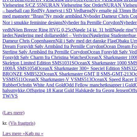
Vielsesring S/CZ 55
NURAN Vielsesring Spc Order
NURAN Vielsesr
– baseball cap Red
Ny Ametyst i SD Vedhæng
Ny emalje på 33mm B
med magneter “Brass”
Ny mode armbånd.
Nyboder Dameur Chris Co
Nor i smukke feminine designs
Nyheder fra Pernille Corydon
Nyheder f
vedh
Nöen Breeze Ring HVG 0,25ct
Nøgle 14 kt. 31 brill
Nøgle ring”
læder.
Nøglering med dollarseddel – Verivinci
Nøglering Studenterh
Dameur Chris Copenhagen
Nål i Sølv med det danske Flag
Obaku Urr
Dream Forgyldt Sølv Armbånd fra Pernille Corydon
Ocean Dream Forg
Sterling Sølv Armbånd fra Pernille Corydon
Ocean Forgyldt Sølv Ved
Forgyldt Sølv Charm fra Christina Watches
OceanX Sharkmaster 100
Skeleton Limited Edition SMS1031S
OceanX Sharkmaster 1000 SM
1000Â SMS1054
OceanX Sharkmaster 300+ Speciel Edition SMS32
BRONZE SMB522
OceanX Sharkmaster GMT II SMS-GMT-213
Oc
VSMS511
OceanX Sharkmaster-V VSMS513
OceanX Speed Racer I
Rubber
Ochstin White And Gold
Odd Fellow manchetknapper i Guld
O
halssmykke.
Offspring 18 Karat Guld Halskæde fra Georg Jensen
Offs
TW/VS
(Læs mere)
kr.
(Vis fragtpris)
Læs mere »
Køb nu »