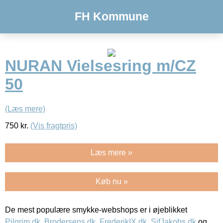
FH Kommune
NURAN Vielsesring m/CZ
50
(Læs mere)
750
kr.
(Vis fragtpris)
Læs mere »
Køb nu »
De mest populære smykke-webshops er i øjeblikket
Pilgrim.dk
,
Brodersens.dk
,
FrederikIX.dk
,
SifJakobs.dk
og