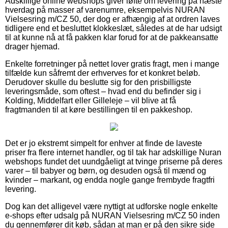
Adskillige online webshops giver løfte om levering på næste
hverdag på masser af varenumre, eksempelvis NURAN
Vielsesring m/CZ 50, der dog er afhængig af at ordren laves
tidligere end et besluttet klokkeslæt, således at de har udsigt
til at kunne nå at få pakken klar forud for at de pakkeansatte
drager hjemad.
Enkelte forretninger på nettet lover gratis fragt, men i mange
tilfælde kun såfremt der erhverves for et konkret beløb.
Derudover skulle du beslutte sig for den prisbilligste
leveringsmåde, som oftest – hvad end du befinder sig i
Kolding, Middelfart eller Gilleleje – vil blive at få
fragtmanden til at køre bestillingen til en pakkeshop.
Det er jo ekstremt simpelt for enhver at finde de laveste
priser fra flere internet handler, og til tak har adskillige Nuran
webshops fundet det uundgåeligt at tvinge priserne på deres
varer – til babyer og børn, og desuden også til mænd og
kvinder – markant, og endda nogle gange frembyde fragtfri
levering.
Dog kan det alligevel være nyttigt at udforske nogle enkelte
e-shops efter udsalg på NURAN Vielsesring m/CZ 50 inden
du gennemfører dit køb, sådan at man er på den sikre side