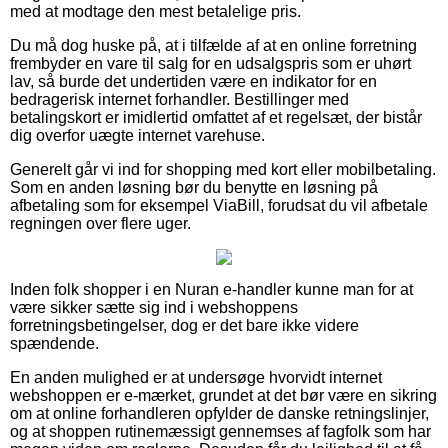
med at modtage den mest betalelige pris.
Du må dog huske på, at i tilfælde af at en online forretning
frembyder en vare til salg for en udsalgspris som er uhørt
lav, så burde det undertiden være en indikator for en
bedragerisk internet forhandler. Bestillinger med
betalingskort er imidlertid omfattet af et regelsæt, der bistår
dig overfor uægte internet varehuse.
Generelt går vi ind for shopping med kort eller mobilbetaling.
Som en anden løsning bør du benytte en løsning på
afbetaling som for eksempel ViaBill, forudsat du vil afbetale
regningen over flere uger.
Inden folk shopper i en Nuran e-handler kunne man for at
være sikker sætte sig ind i webshoppens
forretningsbetingelser, dog er det bare ikke videre
spændende.
En anden mulighed er at undersøge hvorvidt internet
webshoppen er e-mærket, grundet at det bør være en sikring
om at online forhandleren opfylder de danske retningslinjer,
og at shoppen rutinemæssigt gennemses af fagfolk som har