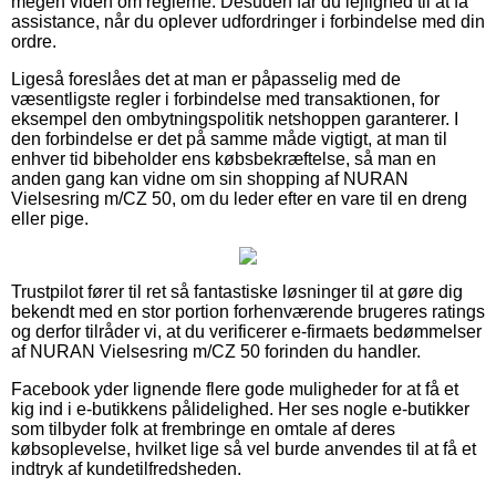
megen viden om reglerne. Desuden får du lejlighed til at få
assistance, når du oplever udfordringer i forbindelse med din
ordre.
Ligeså foreslåes det at man er påpasselig med de
væsentligste regler i forbindelse med transaktionen, for
eksempel den ombytningspolitik netshoppen garanterer. I
den forbindelse er det på samme måde vigtigt, at man til
enhver tid bibeholder ens købsbekræftelse, så man en
anden gang kan vidne om sin shopping af NURAN
Vielsesring m/CZ 50, om du leder efter en vare til en dreng
eller pige.
Trustpilot fører til ret så fantastiske løsninger til at gøre dig
bekendt med en stor portion forhenværende brugeres ratings
og derfor tilråder vi, at du verificerer e-firmaets bedømmelser
af NURAN Vielsesring m/CZ 50 forinden du handler.
Facebook yder lignende flere gode muligheder for at få et
kig ind i e-butikkens pålidelighed. Her ses nogle e-butikker
som tilbyder folk at frembringe en omtale af deres
købsoplevelse, hvilket lige så vel burde anvendes til at få et
indtryk af kundetilfredsheden.