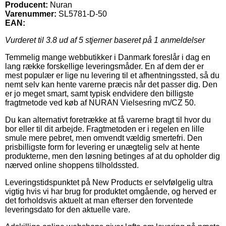
Producent:
Nuran
Varenummer:
SL5781-D-50
EAN:
Vurderet til
3.8
ud af 5 stjerner baseret på
1
anmeldelser
Temmelig mange webbutikker i Danmark foreslår i dag en
lang række forskellige leveringsmåder. En af dem der er
mest populær er lige nu levering til et afhentningssted, så du
nemt selv kan hente varerne præcis når det passer dig. Den
er jo meget smart, samt typisk endvidere den billigste
fragtmetode ved køb af NURAN Vielsesring m/CZ 50.
Du kan alternativt foretrække at få varerne bragt til hvor du
bor eller til dit arbejde. Fragtmetoden er i regelen en lille
smule mere pebret, men omvendt vældig smertefri. Den
prisbilligste form for levering er unægtelig selv at hente
produkterne, men den løsning betinges af at du opholder dig
nærved online shoppens tilholdssted.
Leveringstidspunktet på New Products er selvfølgelig ultra
vigtig hvis vi har brug for produktet omgående, og herved er
det forholdsvis aktuelt at man efterser den forventede
leveringsdato for den aktuelle vare.