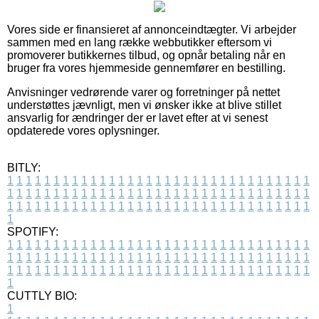
Vores side er finansieret af annonceindtægter. Vi arbejder
sammen med en lang række webbutikker eftersom vi
promoverer butikkernes tilbud, og opnår betaling når en
bruger fra vores hjemmeside gennemfører en bestilling.
Anvisninger vedrørende varer og forretninger på nettet
understøttes jævnligt, men vi ønsker ikke at blive stillet
ansvarlig for ændringer der er lavet efter at vi senest
opdaterede vores oplysninger.
BITLY:
1
1
1
1
1
1
1
1
1
1
1
1
1
1
1
1
1
1
1
1
1
1
1
1
1
1
1
1
1
1
1
1
1
1
1
1
1
1
1
1
1
1
1
1
1
1
1
1
1
1
1
1
1
1
1
1
1
1
1
1
1
1
1
1
1
1
1
1
1
1
1
1
1
1
1
1
1
1
1
1
1
1
1
1
1
1
1
1
1
1
1
1
1
1
1
1
1
1
1
1
SPOTIFY:
1
1
1
1
1
1
1
1
1
1
1
1
1
1
1
1
1
1
1
1
1
1
1
1
1
1
1
1
1
1
1
1
1
1
1
1
1
1
1
1
1
1
1
1
1
1
1
1
1
1
1
1
1
1
1
1
1
1
1
1
1
1
1
1
1
1
1
1
1
1
1
1
1
1
1
1
1
1
1
1
1
1
1
1
1
1
1
1
1
1
1
1
1
1
1
1
1
1
1
1
CUTTLY BIO:
1