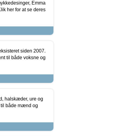
mykkedesinger, Emma
ik her for at se deres
ksisteret siden 2007.
nt til både voksne og
, halskæder, ure og
r til både mænd og