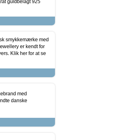
arat guldbelagt 925
dansk smykkemærke med
ewellery er kendt for
ers. Klik her for at se
kkebrand med
ndte danske