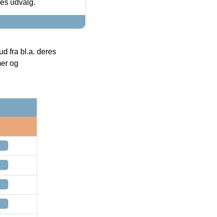
res udvalg.
 fra bl.a. deres
mer og