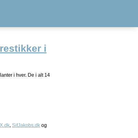
estikker i
anter i hver. De i alt 14
IX.dk
,
SifJakobs.dk
og