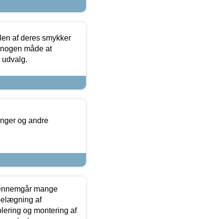
len af deres smykker
å nogen måde at
s udvalg.
inger og andre
gennemgår mange
 belægning af
olering og montering af