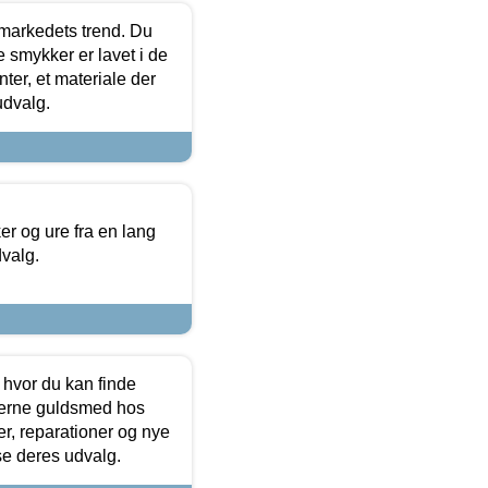
markedets trend. Du
e smykker er lavet i de
ter, et materiale der
udvalg.
 og ure fra en lang
dvalg.
 hvor du kan finde
terne guldsmed hos
r, reparationer og nye
se deres udvalg.