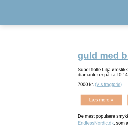
guld med br
Super flotte Lilja ørestik
diamanter er på i alt 0,1
7000
kr.
(Vis fragtpris)
Læs mere »
De mest populære smykk
EndlessNordic.dk
, som a