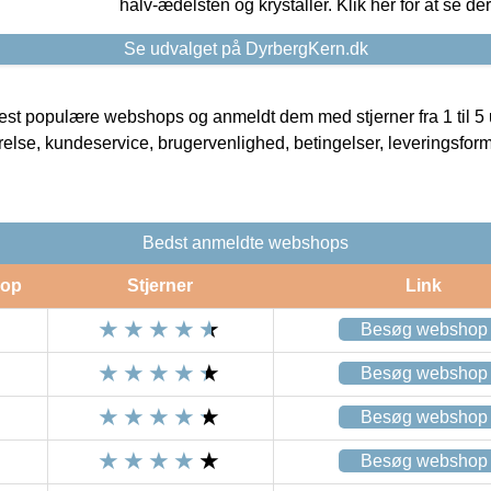
halv-ædelsten og krystaller. Klik her for at se de
Se udvalget på DyrbergKern.dk
t populære webshops og anmeldt dem med stjerner fra 1 til 5 ud
rrelse, kundeservice, brugervenlighed, betingelser, leveringsfor
Bedst anmeldte webshops
op
Stjerner
Link
Besøg webshop
Besøg webshop
Besøg webshop
Besøg webshop