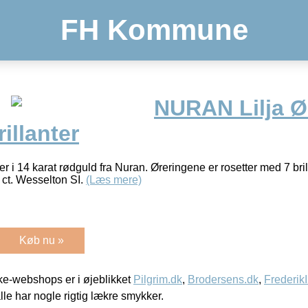
FH Kommune
NURAN Lilja Ør
illanter
ker i 14 karat rødguld fra Nuran. Øreringene er rosetter med 7 brill
4 ct. Wesselton SI.
(Læs mere)
Køb nu »
e-webshops er i øjeblikket
Pilgrim.dk
,
Brodersens.dk
,
Frederik
lle har nogle rigtig lækre smykker.