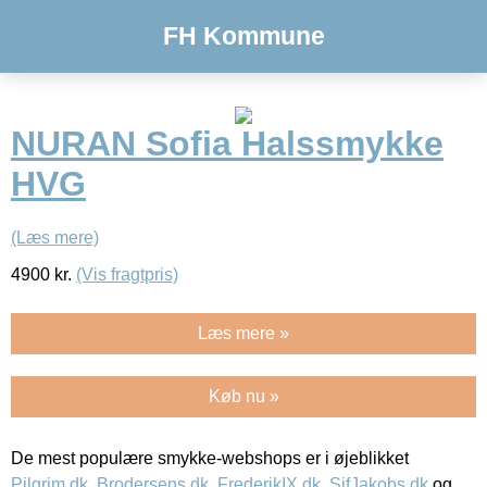
FH Kommune
NURAN Sofia Halssmykke
HVG
(Læs mere)
4900
kr.
(Vis fragtpris)
Læs mere »
Køb nu »
De mest populære smykke-webshops er i øjeblikket
Pilgrim.dk
,
Brodersens.dk
,
FrederikIX.dk
,
SifJakobs.dk
og