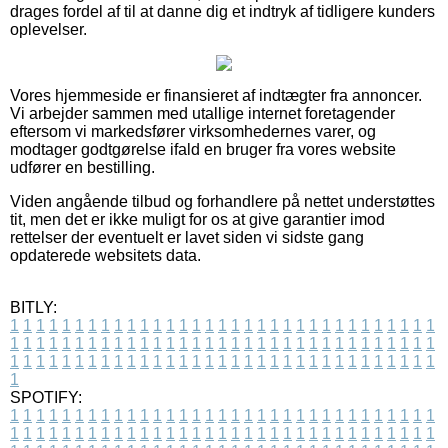
drages fordel af til at danne dig et indtryk af tidligere kunders
oplevelser.
Vores hjemmeside er finansieret af indtægter fra annoncer.
Vi arbejder sammen med utallige internet foretagender
eftersom vi markedsfører virksomhedernes varer, og
modtager godtgørelse ifald en bruger fra vores website
udfører en bestilling.
Viden angående tilbud og forhandlere på nettet understøttes
tit, men det er ikke muligt for os at give garantier imod
rettelser der eventuelt er lavet siden vi sidste gang
opdaterede websitets data.
BITLY:
1
1
1
1
1
1
1
1
1
1
1
1
1
1
1
1
1
1
1
1
1
1
1
1
1
1
1
1
1
1
1
1
1
1
1
1
1
1
1
1
1
1
1
1
1
1
1
1
1
1
1
1
1
1
1
1
1
1
1
1
1
1
1
1
1
1
1
1
1
1
1
1
1
1
1
1
1
1
1
1
1
1
1
1
1
1
1
1
1
1
1
1
1
1
1
1
1
1
1
1
SPOTIFY:
1
1
1
1
1
1
1
1
1
1
1
1
1
1
1
1
1
1
1
1
1
1
1
1
1
1
1
1
1
1
1
1
1
1
1
1
1
1
1
1
1
1
1
1
1
1
1
1
1
1
1
1
1
1
1
1
1
1
1
1
1
1
1
1
1
1