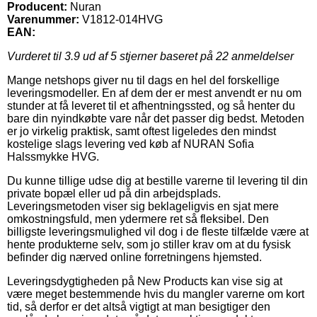
Producent:
Nuran
Varenummer:
V1812-014HVG
EAN:
Vurderet til
3.9
ud af 5 stjerner baseret på
22
anmeldelser
Mange netshops giver nu til dags en hel del forskellige
leveringsmodeller. En af dem der er mest anvendt er nu om
stunder at få leveret til et afhentningssted, og så henter du
bare din nyindkøbte vare når det passer dig bedst. Metoden
er jo virkelig praktisk, samt oftest ligeledes den mindst
kostelige slags levering ved køb af NURAN Sofia
Halssmykke HVG.
Du kunne tillige udse dig at bestille varerne til levering til din
private bopæl eller ud på din arbejdsplads.
Leveringsmetoden viser sig beklageligvis en sjat mere
omkostningsfuld, men ydermere ret så fleksibel. Den
billigste leveringsmulighed vil dog i de fleste tilfælde være at
hente produkterne selv, som jo stiller krav om at du fysisk
befinder dig nærved online forretningens hjemsted.
Leveringsdygtigheden på New Products kan vise sig at
være meget bestemmende hvis du mangler varerne om kort
tid, så derfor er det altså vigtigt at man besigtiger den