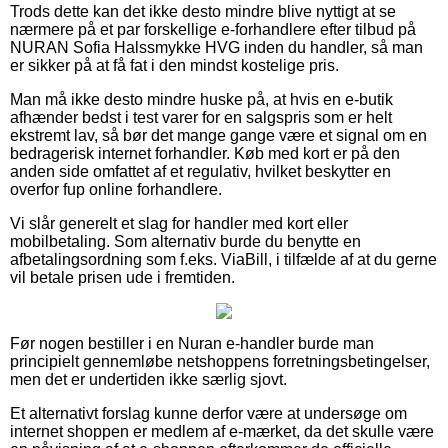
Trods dette kan det ikke desto mindre blive nyttigt at se
nærmere på et par forskellige e-forhandlere efter tilbud på
NURAN Sofia Halssmykke HVG inden du handler, så man
er sikker på at få fat i den mindst kostelige pris.
Man må ikke desto mindre huske på, at hvis en e-butik
afhænder bedst i test varer for en salgspris som er helt
ekstremt lav, så bør det mange gange være et signal om en
bedragerisk internet forhandler. Køb med kort er på den
anden side omfattet af et regulativ, hvilket beskytter en
overfor fup online forhandlere.
Vi slår generelt et slag for handler med kort eller
mobilbetaling. Som alternativ burde du benytte en
afbetalingsordning som f.eks. ViaBill, i tilfælde af at du gerne
vil betale prisen ude i fremtiden.
Før nogen bestiller i en Nuran e-handler burde man
principielt gennemløbe netshoppens forretningsbetingelser,
men det er undertiden ikke særlig sjovt.
Et alternativt forslag kunne derfor være at undersøge om
internet shoppen er medlem af e-mærket, da det skulle være