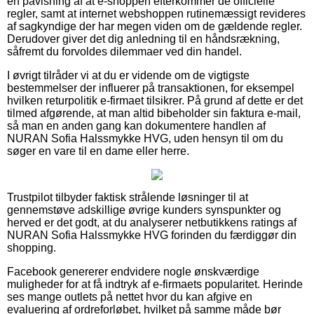
en påvisning af at e-shoppen efterkommer de officielle
regler, samt at internet webshoppen rutinemæssigt revideres
af sagkyndige der har megen viden om de gældende regler.
Derudover giver det dig anledning til en håndsrækning,
såfremt du forvoldes dilemmaer ved din handel.
I øvrigt tilråder vi at du er vidende om de vigtigste
bestemmelser der influerer på transaktionen, for eksempel
hvilken returpolitik e-firmaet tilsikrer. På grund af dette er det
tilmed afgørende, at man altid bibeholder sin faktura e-mail,
så man en anden gang kan dokumentere handlen af
NURAN Sofia Halssmykke HVG, uden hensyn til om du
søger en vare til en dame eller herre.
Trustpilot tilbyder faktisk strålende løsninger til at
gennemstøve adskillige øvrige kunders synspunkter og
herved er det godt, at du analyserer netbutikkens ratings af
NURAN Sofia Halssmykke HVG forinden du færdiggør din
shopping.
Facebook genererer endvidere nogle ønskværdige
muligheder for at få indtryk af e-firmaets popularitet. Herinde
ses mange outlets på nettet hvor du kan afgive en
evaluering af ordreforløbet, hvilket på samme måde bør