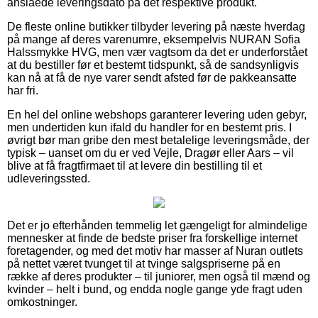
anslåede leveringsdato på det respektive produkt.
De fleste online butikker tilbyder levering på næste hverdag
på mange af deres varenumre, eksempelvis NURAN Sofia
Halssmykke HVG, men vær vagtsom da det er underforstået
at du bestiller før et bestemt tidspunkt, så de sandsynligvis
kan nå at få de nye varer sendt afsted før de pakkeansatte
har fri.
En hel del online webshops garanterer levering uden gebyr,
men undertiden kun ifald du handler for en bestemt pris. I
øvrigt bør man gribe den mest betalelige leveringsmåde, der
typisk – uanset om du er ved Vejle, Dragør eller Aars – vil
blive at få fragtfirmaet til at levere din bestilling til et
udleveringssted.
Det er jo efterhånden temmelig let gængeligt for almindelige
mennesker at finde de bedste priser fra forskellige internet
foretagender, og med det motiv har masser af Nuran outlets
på nettet været tvunget til at tvinge salgspriserne på en
række af deres produkter – til juniorer, men også til mænd og
kvinder – helt i bund, og endda nogle gange yde fragt uden
omkostninger.