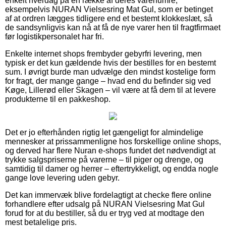
enkelt hverdag på en række af deres varenumre,
eksempelvis NURAN Vielsesring Mat Gul, som er betinget
af at ordren lægges tidligere end et bestemt klokkeslæt, så
de sandsynligvis kan nå at få de nye varer hen til fragtfirmaet
før logistikpersonalet har fri.
Enkelte internet shops frembyder gebyrfri levering, men
typisk er det kun gældende hvis der bestilles for en bestemt
sum. I øvrigt burde man udvælge den mindst kostelige form
for fragt, der mange gange – hvad end du befinder sig ved
Køge, Lillerød eller Skagen – vil være at få dem til at levere
produkterne til en pakkeshop.
Det er jo efterhånden rigtig let gængeligt for almindelige
mennesker at prissammenligne hos forskellige online shops,
og derved har flere Nuran e-shops fundet det nødvendigt at
trykke salgspriserne på varerne – til piger og drenge, og
samtidig til damer og herrer – eftertrykkeligt, og endda nogle
gange love levering uden gebyr.
Det kan immervæk blive fordelagtigt at checke flere online
forhandlere efter udsalg på NURAN Vielsesring Mat Gul
forud for at du bestiller, så du er tryg ved at modtage den
mest betalelige pris.