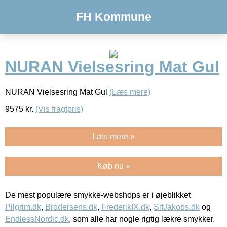
FH Kommune
NURAN Vielsesring Mat Gul
NURAN Vielsesring Mat Gul
(Læs mere)
9575
kr.
(Vis fragtpris)
Læs mere »
Køb nu »
De mest populære smykke-webshops er i øjeblikket
Pilgrim.dk
,
Brodersens.dk
,
FrederikIX.dk
,
SifJakobs.dk
og
EndlessNordic.dk
, som alle har nogle rigtig lækre smykker.