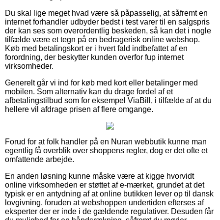
Du skal lige meget hvad være så påpasselig, at såfremt en
internet forhandler udbyder bedst i test varer til en salgspris
der kan ses som overordentlig beskeden, så kan det i nogle
tilfælde være et tegn på en bedragerisk online webshop.
Køb med betalingskort er i hvert fald indbefattet af en
forordning, der beskytter kunden overfor fup internet
virksomheder.
Generelt går vi ind for køb med kort eller betalinger med
mobilen. Som alternativ kan du drage fordel af et
afbetalingstilbud som for eksempel ViaBill, i tilfælde af at du
hellere vil afdrage prisen af flere omgange.
Forud for at folk handler på en Nuran webbutik kunne man
egentlig få overblik over shoppens regler, dog er det ofte et
omfattende arbejde.
En anden løsning kunne måske være at kigge hvorvidt
online virksomheden er støttet af e-mærket, grundet at det
typisk er en antydning af at online butikken lever op til dansk
lovgivning, foruden at webshoppen undertiden efterses af
eksperter der er inde i de gældende regulativer. Desuden får