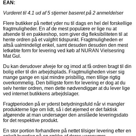
EAN:
Vurderet til
4.1
ud af 5 stjerner baseret på
2
anmeldelser
Flere butikker på nettet yder nu til dags en hel del forskellige
fragtmuligheder. En af de mest populære er lige nu at
afsende til en pakkeshop, som giver dig fleksibiliteten til at
hente ordren på et valgfrit tidspunkt. Fragtmuligheden er
altså ualmindeligt enkel, samt desuden desuden den mest
letkøbte form for levering ved køb af NURAN Vielsesring
Mat Gul.
Du kan derudover afveje for og imod at få ordren bragt til din
bolig eller til din arbejdsplads. Fragtmuligheden viser sig
mange gange en sjat mindre prisbillig, men tillige rigtig
overkommelig. Den billigste form for levering er dog at du
selv henter ordren, men dette nødvendiggør at du lever lige
ved internet butikkens arbejdslager.
Fragtperioden på er yderst betydningsfuld når vi mangler
produkterne lige om lidt, så i det øjemed er det faktisk
afgørende at man undersøger den anslåede leveringsdato
for det respektive produkt.
En stor portion forhandlere på nettet tilsiger levering efter en