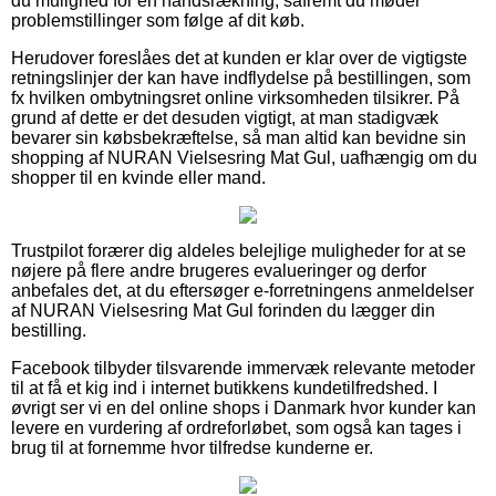
du mulighed for en håndsrækning, såfremt du møder
problemstillinger som følge af dit køb.
Herudover foreslåes det at kunden er klar over de vigtigste
retningslinjer der kan have indflydelse på bestillingen, som
fx hvilken ombytningsret online virksomheden tilsikrer. På
grund af dette er det desuden vigtigt, at man stadigvæk
bevarer sin købsbekræftelse, så man altid kan bevidne sin
shopping af NURAN Vielsesring Mat Gul, uafhængig om du
shopper til en kvinde eller mand.
Trustpilot forærer dig aldeles belejlige muligheder for at se
nøjere på flere andre brugeres evalueringer og derfor
anbefales det, at du eftersøger e-forretningens anmeldelser
af NURAN Vielsesring Mat Gul forinden du lægger din
bestilling.
Facebook tilbyder tilsvarende immervæk relevante metoder
til at få et kig ind i internet butikkens kundetilfredshed. I
øvrigt ser vi en del online shops i Danmark hvor kunder kan
levere en vurdering af ordreforløbet, som også kan tages i
brug til at fornemme hvor tilfredse kunderne er.