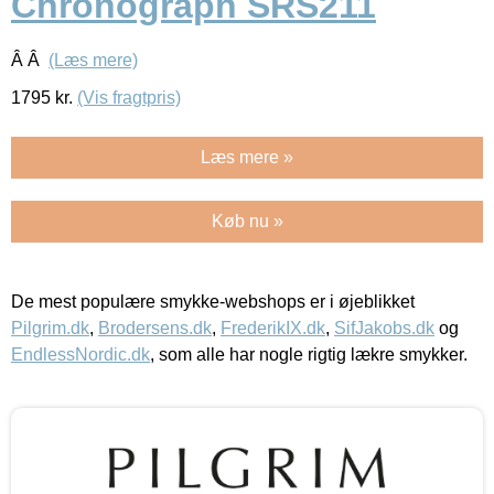
Chronograph SRS211
Â Â
(Læs mere)
1795
kr.
(Vis fragtpris)
Læs mere »
Køb nu »
De mest populære smykke-webshops er i øjeblikket
Pilgrim.dk
,
Brodersens.dk
,
FrederikIX.dk
,
SifJakobs.dk
og
EndlessNordic.dk
, som alle har nogle rigtig lækre smykker.