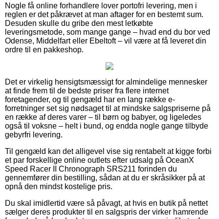
Nogle få online forhandlere lover portofri levering, men i
reglen er det påkrævet at man aftager for en bestemt sum.
Desuden skulle du gribe den mest letkøbte
leveringsmetode, som mange gange – hvad end du bor ved
Odense, Middelfart eller Ebeltoft – vil være at få leveret din
ordre til en pakkeshop.
Det er virkelig hensigtsmæssigt for almindelige mennesker
at finde frem til de bedste priser fra flere internet
foretagender, og til gengæld har en lang række e-
forretninger set sig nødsaget til at mindske salgspriserne på
en række af deres varer – til børn og babyer, og ligeledes
også til voksne – helt i bund, og endda nogle gange tilbyde
gebyrfri levering.
Til gengæld kan det alligevel vise sig rentabelt at kigge forbi
et par forskellige online outlets efter udsalg på OceanX
Speed Racer II Chronograph SRS211 forinden du
gennemfører din bestilling, sådan at du er skråsikker på at
opnå den mindst kostelige pris.
Du skal imidlertid være så påvagt, at hvis en butik på nettet
sælger deres produkter til en salgspris der virker hamrende