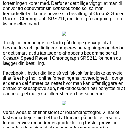
forretningen kører med. Derfor er det tillige vigtigt, at man til
enhver tid opbevarer sin købsbekræftelse, så man
fremadrettet vil kunne bevise sin bestilling af OceanX Speed
Racer II Chronograph SRS211, om du er på shopping til en
kvinde eller mand.
Trustpilot frembringer de facto pålidelige genveje til at
beskue forskellige tidligere brugeres betragtninger og derfor
er det smart, at du iagttager e-shoppens bedømmelser af
OceanX Speed Racer II Chronograph SRS211 forinden du
lægger din bestilling.
Facebook tilbyder dig lige så vel faktisk fantastiske genveje
til at få et kig ind i online forretningens troværdighed. I øvrigt
er der en del firmaer på nettet hvor man kan offentliggøre en
omtale af købsoplevelsen, hvilket desuden bør benyttes til at
danne dig et indtryk af tilfredsheden hos kunderne.
Vores website er finansieret af reklameindtægter. Vi har et
fast samarbejde med et hold af firmaer på nettet eftersom vi
formidler virksomhedernes produkter, og høster provision
under forudsætning af at en bruger fra vores website