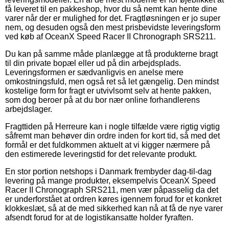
få leveret til en pakkeshop, hvor du så nemt kan hente dine
varer når der er mulighed for det. Fragtløsningen er jo super
nem, og desuden også den mest prisbevidste leveringsform
ved køb af OceanX Speed Racer II Chronograph SRS211.
Du kan på samme måde planlægge at få produkterne bragt
til din private bopæl eller ud på din arbejdsplads.
Leveringsformen er sædvanligvis en anelse mere
omkostningsfuld, men også ret så let gængelig. Den mindst
kostelige form for fragt er utvivlsomt selv at hente pakken,
som dog beroer på at du bor nær online forhandlerens
arbejdslager.
Fragttiden på Herreure kan i nogle tilfælde være rigtig vigtig
såfremt man behøver din ordre inden for kort tid, så med det
formål er det fuldkommen aktuelt at vi kigger nærmere på
den estimerede leveringstid for det relevante produkt.
En stor portion netshops i Danmark frembyder dag-til-dag
levering på mange produkter, eksempelvis OceanX Speed
Racer II Chronograph SRS211, men vær påpasselig da det
er underforstået at ordren køres igennem forud for et konkret
klokkeslæt, så at de med sikkerhed kan nå at få de nye varer
afsendt forud for at de logistikansatte holder fyraften.