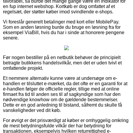
favorabel, så burde det mange gange være en indikator for
en fup internet webshop. Kortkøb er dog omfattet af et
regelsæt, der støtter køber imod svindlende e-shops.
Vi foreslår generelt betalinger med kort eller MobilePay.
Som en anden løsning burde du bruge en løsning fra for
eksempel ViaBill, hvis du har i sinde at honorere pengene
senere.
Før nogen bestiller på en netbutik behøver de principielt
betragte butikkens handelsvilkår, men det er uden tvivl et
omfattende projekt.
Et nemmere alternativ kunne være at undersøge om e-
handlen er tilsluttet e-mærket, da det ofte er en garanti for at
e-handlen følger de officielle regler, tillige med at online
firmaet fra tid til anden ses til af sagkyndige som har den
nødvendige knowhow om de gældende bestemmelser.
Dette er en god anledning til bistand, såfremt du skulle få
vanskeligheder ved dit køb.
For øvrigt er det prisværdigt at køber er omhyggelig omkring
de mest betydningsfulde vilkår der har betydning for
transaktionen, eksempelvis hvilken returrettighed e-