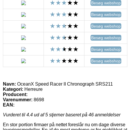
Besøg webshop
Besøg webshop
Besøg webshop
Besøg webshop
Besøg webshop
Besøg webshop
Navn:
OceanX Speed Racer II Chronograph SRS211
Kategori:
Herreure
Producent:
Varenummer:
8698
EAN:
Vurderet til
4.4
ud af 5 stjerner baseret på
46
anmeldelser
En stor portion firmaer på nettet foreslår nu om dage diverse
leveringsmodeller. En af de mest moderne er for øjeblikket at