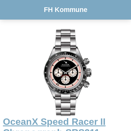
FH Kommune
OceanX Speed Racer II