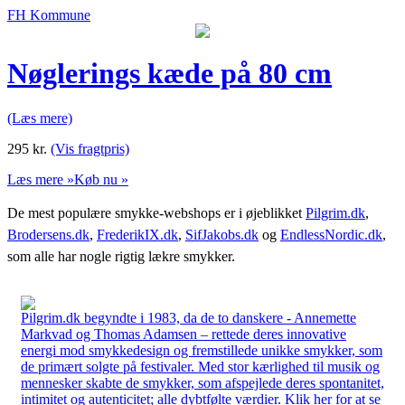
FH Kommune
Nøglerings kæde på 80 cm
(Læs mere)
295
kr.
(Vis fragtpris)
Læs mere »
Køb nu »
De mest populære smykke-webshops er i øjeblikket
Pilgrim.dk
,
Brodersens.dk
,
FrederikIX.dk
,
SifJakobs.dk
og
EndlessNordic.dk
,
som alle har nogle rigtig lækre smykker.
Pilgrim.dk begyndte i 1983, da de to danskere - Annemette
Markvad og Thomas Adamsen – rettede deres innovative
energi mod smykkedesign og fremstillede unikke smykker, som
de primært solgte på festivaler. Med stor kærlighed til musik og
mennesker skabte de smykker, som afspejlede deres spontanitet,
intimitet og autenticitet; alle dybtfølte værdier. Klik her for at se