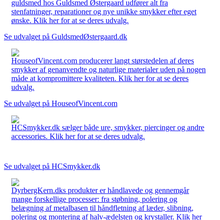
guldsmed hos Guldsmed Østergaard udfører alt fra
stenfatninger, reparationer og nye unikke smykker efter eget
ønske. Klik her for at se deres udvalg.
Se udvalget på GuldsmedØstergaard.dk
HouseofVincent.com producerer langt størstedelen af deres
smykker af genanvendte og naturlige materialer uden på nogen
måde at kompromittere kvaliteten. Klik her for at se deres
udvalg.
Se udvalget på HouseofVincent.com
HCSmykker.dk sælger både ure, smykker, piercinger og andre
accessories. Klik her for at se deres udvalg.
Se udvalget på HCSmykker.dk
DyrbergKern.dks produkter er håndlavede og gennemgår
mange forskellige processer: fra støbning, polering og
belægning af metalbasen til håndfletning af læder, slibning,
polering og montering af halv-ædelsten og krystaller. Klik her