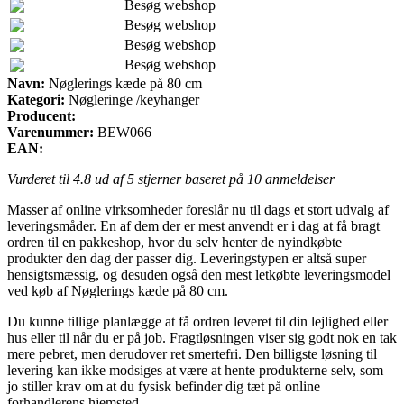
Besøg webshop
Besøg webshop
Besøg webshop
Besøg webshop
Navn:
Nøglerings kæde på 80 cm
Kategori:
Nøgleringe /keyhanger
Producent:
Varenummer:
BEW066
EAN:
Vurderet til
4.8
ud af 5 stjerner baseret på
10
anmeldelser
Masser af online virksomheder foreslår nu til dags et stort udvalg af
leveringsmåder. En af dem der er mest anvendt er i dag at få bragt
ordren til en pakkeshop, hvor du selv henter de nyindkøbte
produkter den dag der passer dig. Leveringstypen er altså super
hensigtsmæssig, og desuden også den mest letkøbte leveringsmodel
ved køb af Nøglerings kæde på 80 cm.
Du kunne tillige planlægge at få ordren leveret til din lejlighed eller
hus eller til når du er på job. Fragtløsningen viser sig godt nok en tak
mere pebret, men derudover ret smertefri. Den billigste løsning til
levering kan ikke modsiges at være at hente produkterne selv, som
jo stiller krav om at du fysisk befinder dig tæt på online
forhandlerens hjemsted.