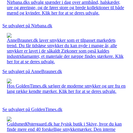
Nirbana.dks udvalg spænder i dag over armbånd, halskæder,
ure og øreringe, og de fører store og brede kollektioner til både
mænd og kvinder. Klik her for at se deres udvalg.
Se udvalget på Nirbana.dk
AnneBrauner.dk laver smykker som er tilpasset markedets
trend. Du får tidsløse smykker du kan nyde i mange år, alle
smykker er lavet i de såkaldt Zirkoner som også kaldes
industridiamanter, et materiale der næppe findes stærkere. Klik
her for at se deres udvalg.
Se udvalget på AnneBrauner.dk
Hos GoldenTimes.dk sælger de moderne smykker og ure fra en
lang række kendte mærker. Klik her for at se deres udvalg.
Se udvalget på GoldenTimes.dk
GuldsmedØstergaard.dk har fysisk butik i Skive, hvor du kan
finde mere end 40 forskellige smykkemærker. Den interne