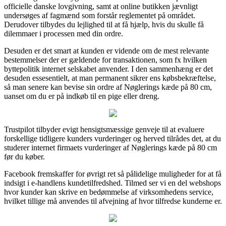
officielle danske lovgivning, samt at online butikken jævnligt
undersøges af fagmænd som forstår reglementet på området.
Derudover tilbydes du lejlighed til at få hjælp, hvis du skulle få
dilemmaer i processen med din ordre.
Desuden er det smart at kunden er vidende om de mest relevante
bestemmelser der er gældende for transaktionen, som fx hvilken
byttepolitik internet selskabet anvender. I den sammenhæng er det
desuden essesentielt, at man permanent sikrer ens købsbekræftelse,
så man senere kan bevise sin ordre af Nøglerings kæde på 80 cm,
uanset om du er på indkøb til en pige eller dreng.
Trustpilot tilbyder evigt hensigtsmæssige genveje til at evaluere
forskellige tidligere kunders vurderinger og herved tilrådes det, at du
studerer internet firmaets vurderinger af Nøglerings kæde på 80 cm
før du køber.
Facebook fremskaffer for øvrigt ret så pålidelige muligheder for at få
indsigt i e-handlens kundetilfredshed. Tilmed ser vi en del webshops
hvor kunder kan skrive en bedømmelse af virksomhedens service,
hvilket tillige må anvendes til afvejning af hvor tilfredse kunderne er.