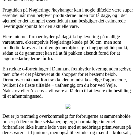
Fragttiden på Nøgleringe /keyhanger kan i nogle tilfælde være super
essentiel når man behøver produkterne inden for få dage, og i det
øjemed er det komplet essentielt at man besigtiger det estimerede
leveringstidspunkt for den aktuelle vare.
Flere internet firmaer byder på dag-til-dag levering på utallige
varenumre, eksempelvis Nøglerings kæde på 80 cm, men som
imidlertid kræver at ordren gennemføres før et nøjagtigt tidspunkt,
sådan at de garanteret kan nå at få pakken afsendt forud for at
lagermedarbejderne får fri.
En række e-forretninger i Danmark frembyder levering uden gebyr,
men ofte er det påkrævet at du shopper for et bestemt beløb.
Derudover må man foretrække den mindst kostelige fragtmetode,
hvilket i de fleste tilfælde – uafhængig om du bor ved Vejle,
Nakskov eller Assens – vil være at få dem til at levere din bestilling
til et afhentningssted.
Det er jo temmelig overkommeligt for forbrugerne at sammenholde
priser på flere online selskaber, og ergo har utallige internet
forhandlere ikke kunne lade være med at nedbringe prisniveauet på
deres varer – til juniorer, men også til kvinder og mænd – kolossalt,