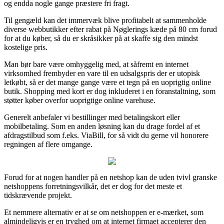
og endda nogle gange præstere fri fragt.
Til gengæld kan det immervæk blive profitabelt at sammenholde
diverse webbutikker efter rabat på Nøglerings kæde på 80 cm forud
for at du køber, så du er skråsikker på at skaffe sig den mindst
kostelige pris.
Man bør bare være omhyggelig med, at såfremt en internet
virksomhed frembyder en vare til en udsalgspris der er utopisk
letkøbt, så er det mange gange være et tegn på en uoprigtig online
butik. Shopping med kort er dog inkluderet i en foranstaltning, som
støtter køber overfor uoprigtige online varehuse.
Generelt anbefaler vi bestillinger med betalingskort eller
mobilbetaling. Som en anden løsning kan du drage fordel af et
afdragstilbud som f.eks. ViaBill, for så vidt du gerne vil honorere
regningen af flere omgange.
Forud for at nogen handler på en netshop kan de uden tvivl granske
netshoppens forretningsvilkår, det er dog for det meste et
tidskrævende projekt.
Et nemmere alternativ er at se om netshoppen er e-mærket, som
almindeligvis er en tryghed om at internet firmaet accepterer den