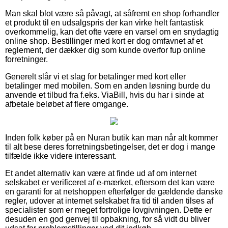
Man skal blot være så påvagt, at såfremt en shop forhandler
et produkt til en udsalgspris der kan virke helt fantastisk
overkommelig, kan det ofte være en varsel om en snydagtig
online shop. Bestillinger med kort er dog omfavnet af et
reglement, der dækker dig som kunde overfor fup online
forretninger.
Generelt slår vi et slag for betalinger med kort eller
betalinger med mobilen. Som en anden løsning burde du
anvende et tilbud fra f.eks. ViaBill, hvis du har i sinde at
afbetale beløbet af flere omgange.
Inden folk køber på en Nuran butik kan man når alt kommer
til alt bese deres forretningsbetingelser, det er dog i mange
tilfælde ikke videre interessant.
Et andet alternativ kan være at finde ud af om internet
selskabet er verificeret af e-mærket, eftersom det kan være
en garanti for at netshoppen efterfølger de gældende danske
regler, udover at internet selskabet fra tid til anden tilses af
specialister som er meget fortrolige lovgivningen. Dette er
desuden en god genvej til opbakning, for så vidt du bliver