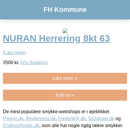
FH Kommune
NURAN Herrering 8kt 63
(Læs mere)
3500
kr.
(Vis fragtpris)
Læs mere »
Køb nu »
De mest populære smykke-webshops er i øjeblikket
Pilgrim.dk
,
Brodersens.dk
,
FrederikIX.dk
,
SifJakobs.dk
og
EndlessNordic.dk
, som alle har nogle rigtig lækre smykker.