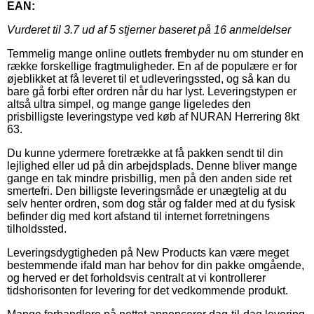
EAN:
Vurderet til
3.7
ud af 5 stjerner baseret på
16
anmeldelser
Temmelig mange online outlets frembyder nu om stunder en
række forskellige fragtmuligheder. En af de populære er for
øjeblikket at få leveret til et udleveringssted, og så kan du
bare gå forbi efter ordren når du har lyst. Leveringstypen er
altså ultra simpel, og mange gange ligeledes den
prisbilligste leveringstype ved køb af NURAN Herrering 8kt
63.
Du kunne ydermere foretrække at få pakken sendt til din
lejlighed eller ud på din arbejdsplads. Denne bliver mange
gange en tak mindre prisbillig, men på den anden side ret
smertefri. Den billigste leveringsmåde er unægtelig at du
selv henter ordren, som dog står og falder med at du fysisk
befinder dig med kort afstand til internet forretningens
tilholdssted.
Leveringsdygtigheden på New Products kan være meget
bestemmende ifald man har behov for din pakke omgående,
og herved er det forholdsvis centralt at vi kontrollerer
tidshorisonten for levering for det vedkommende produkt.