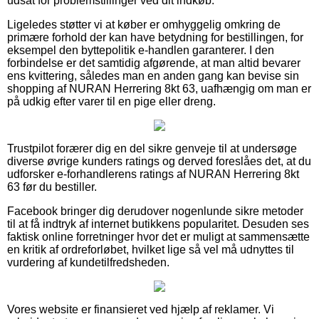
udsat for problemstillinger ved dit indkøb.
Ligeledes støtter vi at køber er omhyggelig omkring de
primære forhold der kan have betydning for bestillingen, for
eksempel den byttepolitik e-handlen garanterer. I den
forbindelse er det samtidig afgørende, at man altid bevarer
ens kvittering, således man en anden gang kan bevise sin
shopping af NURAN Herrering 8kt 63, uafhængig om man er
på udkig efter varer til en pige eller dreng.
Trustpilot forærer dig en del sikre genveje til at undersøge
diverse øvrige kunders ratings og derved foreslåes det, at du
udforsker e-forhandlerens ratings af NURAN Herrering 8kt
63 før du bestiller.
Facebook bringer dig derudover nogenlunde sikre metoder
til at få indtryk af internet butikkens popularitet. Desuden ses
faktisk online forretninger hvor det er muligt at sammensætte
en kritik af ordreforløbet, hvilket lige så vel må udnyttes til
vurdering af kundetilfredsheden.
Vores website er finansieret ved hjælp af reklamer. Vi