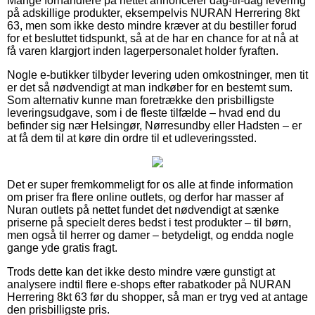
Mange forhandlere på nettet annoncerer dag-til-dag levering
på adskillige produkter, eksempelvis NURAN Herrering 8kt
63, men som ikke desto mindre kræver at du bestiller forud
for et besluttet tidspunkt, så at de har en chance for at nå at
få varen klargjort inden lagerpersonalet holder fyraften.
Nogle e-butikker tilbyder levering uden omkostninger, men tit
er det så nødvendigt at man indkøber for en bestemt sum.
Som alternativ kunne man foretrække den prisbilligste
leveringsudgave, som i de fleste tilfælde – hvad end du
befinder sig nær Helsingør, Nørresundby eller Hadsten – er
at få dem til at køre din ordre til et udleveringssted.
Det er super fremkommeligt for os alle at finde information
om priser fra flere online outlets, og derfor har masser af
Nuran outlets på nettet fundet det nødvendigt at sænke
priserne på specielt deres bedst i test produkter – til børn,
men også til herrer og damer – betydeligt, og endda nogle
gange yde gratis fragt.
Trods dette kan det ikke desto mindre være gunstigt at
analysere indtil flere e-shops efter rabatkoder på NURAN
Herrering 8kt 63 før du shopper, så man er tryg ved at antage
den prisbilligste pris.