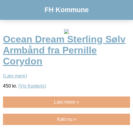
FH Kommune
Ocean Dream Sterling Sølv
Armbånd fra Pernille
Corydon
(Læs mere)
450
kr.
(Vis fragtpris)
Læs mere »
Køb nu »