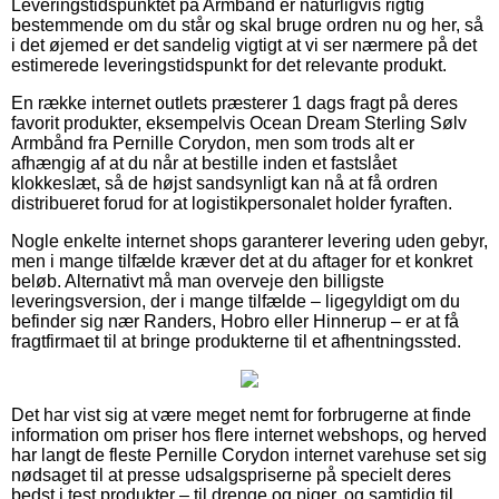
Leveringstidspunktet på Armbånd er naturligvis rigtig
bestemmende om du står og skal bruge ordren nu og her, så
i det øjemed er det sandelig vigtigt at vi ser nærmere på det
estimerede leveringstidspunkt for det relevante produkt.
En række internet outlets præsterer 1 dags fragt på deres
favorit produkter, eksempelvis Ocean Dream Sterling Sølv
Armbånd fra Pernille Corydon, men som trods alt er
afhængig af at du når at bestille inden et fastslået
klokkeslæt, så de højst sandsynligt kan nå at få ordren
distribueret forud for at logistikpersonalet holder fyraften.
Nogle enkelte internet shops garanterer levering uden gebyr,
men i mange tilfælde kræver det at du aftager for et konkret
beløb. Alternativt må man overveje den billigste
leveringsversion, der i mange tilfælde – ligegyldigt om du
befinder sig nær Randers, Hobro eller Hinnerup – er at få
fragtfirmaet til at bringe produkterne til et afhentningssted.
Det har vist sig at være meget nemt for forbrugerne at finde
information om priser hos flere internet webshops, og herved
har langt de fleste Pernille Corydon internet varehuse set sig
nødsaget til at presse udsalgspriserne på specielt deres
bedst i test produkter – til drenge og piger, og samtidig til