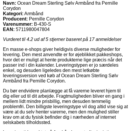
Navn:
Ocean Dream Sterling Sølv Armbånd fra Pernille
Corydon
Kategori:
Armbånd
Producent:
Pernille Corydon
Varenummer:
B-430-S
EAN:
5711980047804
Vurderet til
4.2
ud af 5 stjerner baseret på
17
anmeldelser
En masse e-shops giver heldigvis diverse muligheder for
levering. Den mest anvendte er for øjeblikket pakkeshops,
hvor det er muligt at hente produkterne lige præcis når det
passer ind i din kalender. Leveringstypen er jo særdeles
enkel, og desuden ligeledes den mest letkøbte
leveringsversion ved køb af Ocean Dream Sterling Sølv
Armbånd fra Pernille Corydon.
Du bør endvidere planlægge at få varerne leveret hjem til
dig eller ud til dit arbejde. Fragtmuligheden bliver en gang i
mellem lidt mindre prisbillig, men desuden temmelig
problemfri. Den billigste leveringstype vil dog altid vise sig at
være at du selv henter varerne, men den mulighed stiller
krav om at du fysisk befinder dig i nærheden af internet
selskabets tilholdssted.