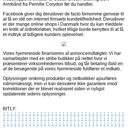
Armbånd fra Pernille Corydon før du handler.
Facebook giver dig derudover de facto fornemme genveje til
at få en idé om internet firmaets kundetilfredshed. Derudover
er der mange online shops i Danmark hvor du kan meddele
en kritik af ordreforløbet, hvilket tillige burde benyttes til at få
et indtryk af tidligere kunders oplevelser.
Vores hjemmeside finansieres af annonceindtægter. Vi har
samarbejder med en stribe butikker på nettet hvor vi
præsenterer virksomhedernes tilbud, og får betaling ifald en
af de besøgende på vores hjemmeside fuldfører et indkøb.
Oplysninger omkring produkter og netbutikker ajourføres
rutinemæssigt, men vi kan desværre ikke garantere imod
korrektioner der er blevet realiseret siden vi nyligst
opdaterede sidens oplysninger.
BITLY:
1
1
1
1
1
1
1
1
1
1
1
1
1
1
1
1
1
1
1
1
1
1
1
1
1
1
1
1
1
1
1
1
1
1
1
1
1
1
1
1
1
1
1
1
1
1
1
1
1
1
1
1
1
1
1
1
1
1
1
1
1
1
1
1
1
1
1
1
1
1
1
1
1
1
1
1
1
1
1
1
1
1
1
1
1
1
1
1
1
1
1
1
1
1
1
1
1
1
1