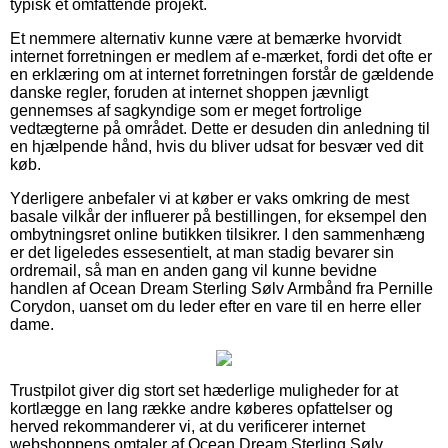
typisk et omfattende projekt.
Et nemmere alternativ kunne være at bemærke hvorvidt
internet forretningen er medlem af e-mærket, fordi det ofte er
en erklæring om at internet forretningen forstår de gældende
danske regler, foruden at internet shoppen jævnligt
gennemses af sagkyndige som er meget fortrolige
vedtægterne på området. Dette er desuden din anledning til
en hjælpende hånd, hvis du bliver udsat for besvær ved dit
køb.
Yderligere anbefaler vi at køber er vaks omkring de mest
basale vilkår der influerer på bestillingen, for eksempel den
ombytningsret online butikken tilsikrer. I den sammenhæng
er det ligeledes essesentielt, at man stadig bevarer sin
ordremail, så man en anden gang vil kunne bevidne
handlen af Ocean Dream Sterling Sølv Armbånd fra Pernille
Corydon, uanset om du leder efter en vare til en herre eller
dame.
Trustpilot giver dig stort set hæderlige muligheder for at
kortlægge en lang række andre køberes opfattelser og
herved rekommanderer vi, at du verificerer internet
webshoppens omtaler af Ocean Dream Sterling Sølv