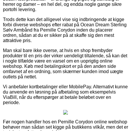
herrer og damer – en hel del, og endda nogle gange sikre
portofri levering.
Trods dette kan det alligevel vise sig indbringende at kigge
forbi diverse webshops efter rabat på Ocean Dream Sterling
Sølv Armbånd fra Pernille Corydon inden du placerer
ordren, sådan at du er sikker på at skaffe sig den mest
attraktive pris.
Man skal bare ikke overse, at hvis en shop frembyder
produkter til en pris der virker uendeligt tiltalende, så kan det
i nogle tilfælde være en varsel om en uoprigtig online
webshop. Køb med betalingskort er på den anden side
omfavnet af en ordning, som skærmer kunden imod uægte
outlets på nettet.
Vi anbefaler kortbetalinger eller MobilePay. Alternativt kunne
du anvende en løsning på afbetaling som eksempelvis
ViaBill, når du efterspørger at betale beløbet over en
periode.
Før nogen handler hos en Pernille Corydon online webshop
behøver man sådan set kigge på butikkens vilkår, men det er