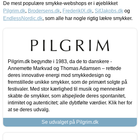
De mest populære smykke-webshops er i øjeblikket
Pilgrim.dk
,
Brodersens.dk
,
FrederikIX.dk
,
SifJakobs.dk
og
EndlessNordic.dk
, som alle har nogle rigtig lækre smykker.
Pilgrim.dk begyndte i 1983, da de to danskere -
Annemette Markvad og Thomas Adamsen – rettede
deres innovative energi mod smykkedesign og
fremstillede unikke smykker, som de primært solgte på
festivaler. Med stor kærlighed til musik og mennesker
skabte de smykker, som afspejlede deres spontanitet,
intimitet og autenticitet; alle dybtfølte værdier. Klik her for
at se deres udvalg.
Se udvalget på Pilgrim.dk