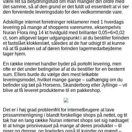
være ret så betydningsfuld om man mangler din ordre med
det samme, så af den grund er det fuldt ud essentielt at vi ser
den forventede leveringsdato for den vedkommende vare.
Adskillige internet forretninger reklamerer med 1 hverdags
levering på mange af shoppens varenumre, eksempelvis
Nuran Flora ring 14 kt hvidguld med brillanter 0,05+6×0,02
ct, som alligevel tager udgangspunkt i at du bestiller forinden
et fastslået klokkeslæt, således at de har udsigt til at kunne
nå at få pakken ud af døren forinden lagermedarbejderne
tager hjem.
En række internet handler byder på portofri levering, men
ofte er det under betingelse af at du bestiller for en bestemt
sum. Ellers burde du vælge den mest letkøbte
leveringsmodel, hvilket mange gange – uafhængig om du
befinder sig tæt på Horsens, Skanderborg eller Jyllinge – vil
blive at få leveret produkterne til en pakkeshop.
Det er i høj grad problemfrit for internetbrugere at lave
prissammenligning i blandt forskellige shops på nettet, og til
tak har en lang række Nuran internet shops set sig nødsaget
til at tvinge prisniveauet på mange af deres produkter – til
piger og drenge, og ligeledes også til kvinder og mænd –