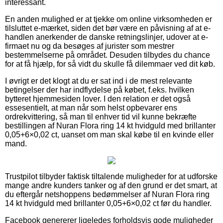
interessant.
En anden mulighed er at tjekke om online virksomheden er
tilsluttet e-mærket, siden det bør være en påvisning af at e-
handlen anerkender de danske retningslinjer, udover at e-
firmaet nu og da besøges af jurister som mestrer
bestemmelserne på området. Desuden tilbydes du chance
for at få hjælp, for så vidt du skulle få dilemmaer ved dit køb.
I øvrigt er det klogt at du er sat ind i de mest relevante
betingelser der har indflydelse på købet, f.eks. hvilken
bytteret hjemmesiden lover. I den relation er det også
essesentielt, at man når som helst opbevarer ens
ordrekvittering, så man til enhver tid vil kunne bekræfte
bestillingen af Nuran Flora ring 14 kt hvidguld med brillanter
0,05+6×0,02 ct, uanset om man skal købe til en kvinde eller
mand.
Trustpilot tilbyder faktisk tiltalende muligheder for at udforske
mange andre kunders tanker og af den grund er det smart, at
du eftergår netshoppens bedømmelser af Nuran Flora ring
14 kt hvidguld med brillanter 0,05+6×0,02 ct før du handler.
Facebook genererer ligeledes forholdsvis gode muligheder