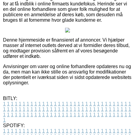
for at få indblik i online firmaets kundefokus. Herinde ser vi
en del online forhandlere som giver folk mulighed for at
publicere en anmeldelse af deres køb, som desuden må
bruges til at fornemme hvor glade kunderne er.
Denne hjemmeside er finansieret af annoncer. Vi hjælper
masser af internet outlets derved at vi formidler deres tilbud,
og modtager provision såfremt en af vores besøgende
udfører et indkøb.
Anvisninger om varer og online forhandlere opdateres nu og
da, men man kan ikke stille os ansvarlig for modifikationer
der potentielt er iværksat siden vi sidst opdaterede websitets
oplysninger.
BITLY:
1
1
1
1
1
1
1
1
1
1
1
1
1
1
1
1
1
1
1
1
1
1
1
1
1
1
1
1
1
1
1
1
1
1
1
1
1
1
1
1
1
1
1
1
1
1
1
1
1
1
1
1
1
1
1
1
1
1
1
1
1
1
1
1
1
1
1
1
1
1
1
1
1
1
1
1
1
1
1
1
1
1
1
1
1
1
1
1
1
1
1
1
1
1
1
1
1
1
1
1
SPOTIFY:
1
1
1
1
1
1
1
1
1
1
1
1
1
1
1
1
1
1
1
1
1
1
1
1
1
1
1
1
1
1
1
1
1