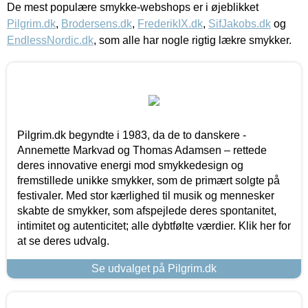
De mest populære smykke-webshops er i øjeblikket
Pilgrim.dk
,
Brodersens.dk
,
FrederikIX.dk
,
SifJakobs.dk
og
EndlessNordic.dk
, som alle har nogle rigtig lækre smykker.
Pilgrim.dk begyndte i 1983, da de to danskere -
Annemette Markvad og Thomas Adamsen – rettede
deres innovative energi mod smykkedesign og
fremstillede unikke smykker, som de primært solgte på
festivaler. Med stor kærlighed til musik og mennesker
skabte de smykker, som afspejlede deres spontanitet,
intimitet og autenticitet; alle dybtfølte værdier. Klik her for
at se deres udvalg.
Se udvalget på Pilgrim.dk