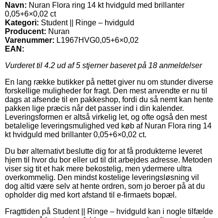
Navn:
Nuran Flora ring 14 kt hvidguld med brillanter
0,05+6×0,02 ct
Kategori:
Student || Ringe – hvidguld
Producent:
Nuran
Varenummer:
L1967HVG0,05+6×0,02
EAN:
Vurderet til
4.2
ud af 5 stjerner baseret på
18
anmeldelser
En lang række butikker på nettet giver nu om stunder diverse
forskellige muligheder for fragt. Den mest anvendte er nu til
dags at afsende til en pakkeshop, fordi du så nemt kan hente
pakken lige præcis når det passer ind i din kalender.
Leveringsformen er altså virkelig let, og ofte også den mest
betalelige leveringsmulighed ved køb af Nuran Flora ring 14
kt hvidguld med brillanter 0,05+6×0,02 ct.
Du bør alternativt beslutte dig for at få produkterne leveret
hjem til hvor du bor eller ud til dit arbejdes adresse. Metoden
viser sig tit et hak mere bekostelig, men ydermere ultra
overkommelig. Den mindst kostelige leveringsløsning vil
dog altid være selv at hente ordren, som jo beroer på at du
opholder dig med kort afstand til e-firmaets bopæl.
Fragttiden på Student || Ringe – hvidguld kan i nogle tilfælde