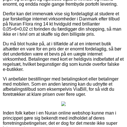
enormt, og endda nogle gange frembyde portofri levering.
Derfor kan det immervæk vise sig fordelagtigt at studere et
par forskellige internet virksomheder i Danmark efter tilbud
på Nuran Flora ring 14 kt hvidguld med brillanter
0,05+6×0,02 ct forinden du færdiggør din shopping, så man
ikke er i tvivl om at skaffe sig den billigste pris.
Du må blot huske på, at i tilfælde af at en internet butik
afsætter en vare for en pris der er enormt fordelagtig, så bør
det undertiden være et bevis på en uægte internet
virksomhed. Betalinger med kort er heldigvis indbefattet af et
regelsæt, hvilket begunstiger dig som kunde overfor falske
e-butikker.
Vi anbefaler bestillinger med betalingskort eller betalinger
med mobilen. Som en anden løsning kan du udnytte et
afbetalingstilbud som eksempelvis ViaBill, for så vidt du
foretrækker at klare prisen over flere uger.
Inden folk køber i en Nuran online webshop kunne man i
princippet gøre sig bekendt med indholdet af deres
forretningsbetingelser, det er dog for det meste ikke super