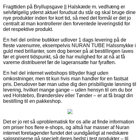
Fragttiden på Bryllupsgave || Halskæde m. vedhæng er
selvfølgelig yderst aktuel forudsat du står og skal bruge dine
nye produkter inden for kort tid, så med det formål er det jo
centralt at man kontrollerer den forventede leveringstid for
det respektive produkt.
En hel del online butikker udlover 1 dags levering på de
fleste varenumre, eksempelvis NURAN TUBE Halssmykke i
guld med brillanter, som dog beroer på at bestillingen laves
før et givent tidspunkt, så de har mulighed for at nå at få
varerne distribueret før de lageransatte har fyraften.
En hel del internet webshops tilbyder fragt uden
omkostninger, men tit kun hvis man handler for en fastsat
pris. Derudover bør man udse dig den prisbilligste løsning til
levering, hvilket mange gange – uden hensyn til om du bor
ved Holstebro, Brønderslev eller Tønder – er at få bragt din
bestilling til en pakkeshop.
Det er jo ret så uproblematisk for os alle at finde information
om priser hos flere e-shops, og altså har masser af Nuran
internet foretagender fundet det uundgåeligt at nedskære
salgspriserne på specielt deres bedst i test produkter – til