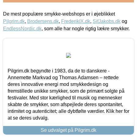
De mest populære smykke-webshops er i øjeblikket
Pilgrim.dk
,
Brodersens.dk
,
FrederikIX.dk
,
SifJakobs.dk
og
EndlessNordic.dk
, som alle har nogle rigtig lækre smykker.
Pilgrim.dk begyndte i 1983, da de to danskere -
Annemette Markvad og Thomas Adamsen – rettede
deres innovative energi mod smykkedesign og
fremstillede unikke smykker, som de primært solgte på
festivaler. Med stor kærlighed til musik og mennesker
skabte de smykker, som afspejlede deres spontanitet,
intimitet og autenticitet; alle dybtfølte værdier. Klik her for
at se deres udvalg.
Se udvalget på Pilgrim.dk