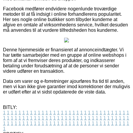
Facebook medfører endvidere nogenlunde troværdige
metoder til at få indsigt i online forhandlerens popularitet.
Her ses nogle online butikker som tilbyder kunderne at
afgive en omtale af virksomhedens service, hvilket desuden
må anvendes til at vurdere tilfredsheden hos kunderne.
Denne hjemmeside er finansieret af annonceindtægter. Vi
har tætte samarbejder med en gruppe af online webshops i
form af at vi fremviser deres produkter, og indkasserer
betaling under forudsætning af at de personer vi sender
videre udfører en transaktion.
Data om varer og e-forretninger ajourføres fra tid til anden,
men vi kan ikke give garantier imod korrektioner der muligvis
er udført efter at vi sidst opdaterede de viste data.
BITLY:
1
1
1
1
1
1
1
1
1
1
1
1
1
1
1
1
1
1
1
1
1
1
1
1
1
1
1
1
1
1
1
1
1
1
1
1
1
1
1
1
1
1
1
1
1
1
1
1
1
1
1
1
1
1
1
1
1
1
1
1
1
1
1
1
1
1
1
1
1
1
1
1
1
1
1
1
1
1
1
1
1
1
1
1
1
1
1
1
1
1
1
1
1
1
1
1
1
1
1
1