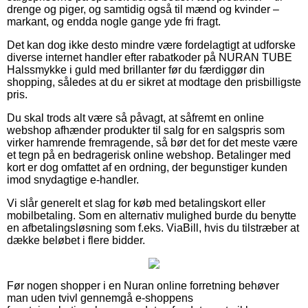
drenge og piger, og samtidig også til mænd og kvinder –
markant, og endda nogle gange yde fri fragt.
Det kan dog ikke desto mindre være fordelagtigt at udforske
diverse internet handler efter rabatkoder på NURAN TUBE
Halssmykke i guld med brillanter før du færdiggør din
shopping, således at du er sikret at modtage den prisbilligste
pris.
Du skal trods alt være så påvagt, at såfremt en online
webshop afhænder produkter til salg for en salgspris som
virker hamrende fremragende, så bør det for det meste være
et tegn på en bedragerisk online webshop. Betalinger med
kort er dog omfattet af en ordning, der begunstiger kunden
imod snydagtige e-handler.
Vi slår generelt et slag for køb med betalingskort eller
mobilbetaling. Som en alternativ mulighed burde du benytte
en afbetalingsløsning som f.eks. ViaBill, hvis du tilstræber at
dække beløbet i flere bidder.
Før nogen shopper i en Nuran online forretning behøver
man uden tvivl gennemgå e-shoppens