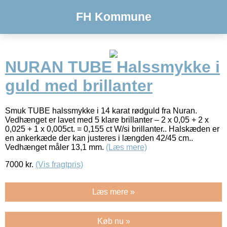
FH Kommune
NURAN TUBE Halssmykke i
guld med brillanter
Smuk TUBE halssmykke i 14 karat rødguld fra Nuran.
Vedhænget er lavet med 5 klare brillanter – 2 x 0,05 + 2 x
0,025 + 1 x 0,005ct. = 0,155 ct W/si brillanter.. Halskæden er
en ankerkæde der kan justeres i længden 42/45 cm..
Vedhænget måler 13,1 mm.
(Læs mere)
7000
kr.
(Vis fragtpris)
Læs mere »
Køb nu »