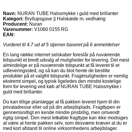
Navn:
NURAN TUBE Halssmykke i guld med brillanter
Kategori:
Bryllupsgave || Halskæde m. vedhæng
Producent:
Nuran
Varenummer:
V1060 0155 RG
EAN:
Vurderet til
4.7
ud af 5 stjerner baseret på
6
anmeldelser
En lang række internet selskaber foreslår på nuværende
tidspunkt et bredt udvalg af muligheder for levering. Det mest
almindelige er på nuværende tidspunkt at få leveret til et
udleveringssted, og så kan du blot hente de bestilte
produkter på et valgfrit tidspunkt. Fragtmuligheden er nemlig
ekstremt simpel, og typisk ligeledes den mindst kostelige
form for levering ved køb af NURAN TUBE Halssmykke i
guld med brillanter.
Du kan tillige planlægge at få pakken leveret hjem til din
privatadresse eller ud på din arbejdsplads. Fragttypen er
gennemsnitligt en kende mindre prisbillig, men omvendt
rigtig simpel. Den mest letkøbte fragttype kan ikke modsiges
at være at hente pakken selv, som desværre kræver at du er
med kort afstand til online virksomhedens arbejdslager.