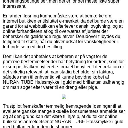
forretningsbetingelser, men det er for det meste ikke super
interessant.
En anden løsning kunne måske være at bemærke om
internet butikken er tilsluttet e-mærket, da det burde være en
garanti for at webbutikken efterlever dansk lovgivning, og at
online forhandleren af og til overværes af jurister der
behersker de gældende regulativer. Derudover tilbydes du
lejlighed til støtte, når du bliver udsat for vanskeligheder i
forbindelse med din bestilling.
Dertil kan det anbefales at køberen er på vagt for de
primære bestemmelser der har betydning for ordren, som for
eksempel hvilken bytteret e-firmaet benytter. I den relation er
det virkelig relevant, at man stadig beholder sin faktura,
således man til enhver tid vil kunne bevidne købet af
NURAN TUBE Halssmykke i guld med brillanter, uafhængig
om man søger efter varer til en dreng eller pige.
Trustpilot fremskaffer temmelig fremragende løsninger til at
evaluere ganske mange aktuelle konsumenters anmeldelser
og af den grund kan det være til hjælp, at du tolker online
butikkens anmeldelser af NURAN TUBE Halssmykke i guld
med brillanter forinden du shopper.