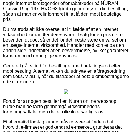
nogle internet foretagender efter rabatkoder på NURAN
Classic Ring 14kt HVG 63 før du gennemfører din bestilling,
sådan at man er velinformeret til at få den mest betalelige
pris.
Du må trods alt ikke overse, at i tilfælde af at en internet
virksomhed forhandler deres varer til salg for en pris der er
besynderligt god, så er det for det meste være en varsel om
en uægte internet virksomhed. Handler med kort er på den
anden side indbefattet af en bestemmelse, hvilket garanterer
køberen imod uoprigtige webshops.
Generelt går vi ind for bestillinger med betalingskort eller
mobilbetaling. Alternativt kan du udnytte en afdragsordning
som f.eks. ViaBill, når du tilstræber at betale omkostningerne
ude i fremtiden.
Forud for at nogen bestiller i en Nuran online webshop
burde man de facto gennemgå virksomhedens
forretningsaftale, men det er ofte ikke særlig sjovt.
Et alternativt forslag kunne måske være at finde ud af
hvorvidt e-firmaet er godkendt af e-mærket, grundet at det