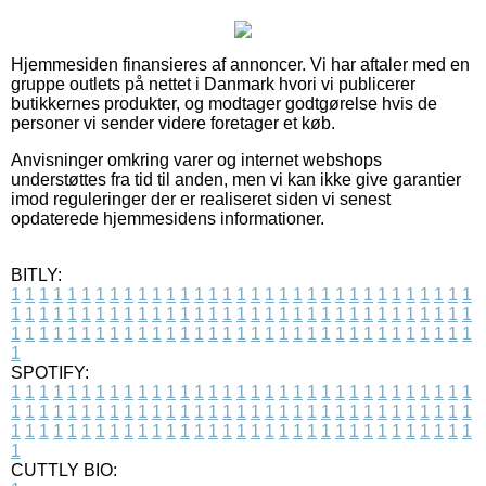
Hjemmesiden finansieres af annoncer. Vi har aftaler med en
gruppe outlets på nettet i Danmark hvori vi publicerer
butikkernes produkter, og modtager godtgørelse hvis de
personer vi sender videre foretager et køb.
Anvisninger omkring varer og internet webshops
understøttes fra tid til anden, men vi kan ikke give garantier
imod reguleringer der er realiseret siden vi senest
opdaterede hjemmesidens informationer.
BITLY:
1
1
1
1
1
1
1
1
1
1
1
1
1
1
1
1
1
1
1
1
1
1
1
1
1
1
1
1
1
1
1
1
1
1
1
1
1
1
1
1
1
1
1
1
1
1
1
1
1
1
1
1
1
1
1
1
1
1
1
1
1
1
1
1
1
1
1
1
1
1
1
1
1
1
1
1
1
1
1
1
1
1
1
1
1
1
1
1
1
1
1
1
1
1
1
1
1
1
1
1
SPOTIFY:
1
1
1
1
1
1
1
1
1
1
1
1
1
1
1
1
1
1
1
1
1
1
1
1
1
1
1
1
1
1
1
1
1
1
1
1
1
1
1
1
1
1
1
1
1
1
1
1
1
1
1
1
1
1
1
1
1
1
1
1
1
1
1
1
1
1
1
1
1
1
1
1
1
1
1
1
1
1
1
1
1
1
1
1
1
1
1
1
1
1
1
1
1
1
1
1
1
1
1
1
CUTTLY BIO: