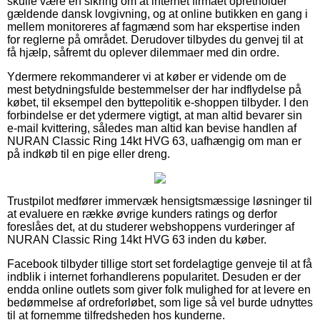
skulle være en sikring om at internet firmaet opretholder
gældende dansk lovgivning, og at online butikken en gang i
mellem monitoreres af fagmænd som har ekspertise inden
for reglerne på området. Derudover tilbydes du genvej til at
få hjælp, såfremt du oplever dilemmaer med din ordre.
Ydermere rekommanderer vi at køber er vidende om de
mest betydningsfulde bestemmelser der har indflydelse på
købet, til eksempel den byttepolitik e-shoppen tilbyder. I den
forbindelse er det ydermere vigtigt, at man altid bevarer sin
e-mail kvittering, således man altid kan bevise handlen af
NURAN Classic Ring 14kt HVG 63, uafhængig om man er
på indkøb til en pige eller dreng.
Trustpilot medfører immervæk hensigtsmæssige løsninger til
at evaluere en række øvrige kunders ratings og derfor
foreslåes det, at du studerer webshoppens vurderinger af
NURAN Classic Ring 14kt HVG 63 inden du køber.
Facebook tilbyder tillige stort set fordelagtige genveje til at få
indblik i internet forhandlerens popularitet. Desuden er der
endda online outlets som giver folk mulighed for at levere en
bedømmelse af ordreforløbet, som lige så vel burde udnyttes
til at fornemme tilfredsheden hos kunderne.