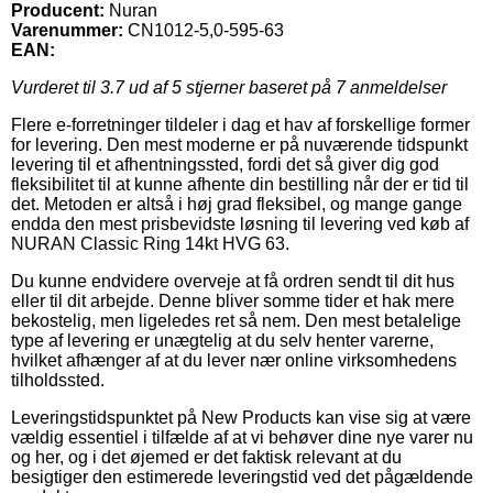
Producent:
Nuran
Varenummer:
CN1012-5,0-595-63
EAN:
Vurderet til
3.7
ud af 5 stjerner baseret på
7
anmeldelser
Flere e-forretninger tildeler i dag et hav af forskellige former
for levering. Den mest moderne er på nuværende tidspunkt
levering til et afhentningssted, fordi det så giver dig god
fleksibilitet til at kunne afhente din bestilling når der er tid til
det. Metoden er altså i høj grad fleksibel, og mange gange
endda den mest prisbevidste løsning til levering ved køb af
NURAN Classic Ring 14kt HVG 63.
Du kunne endvidere overveje at få ordren sendt til dit hus
eller til dit arbejde. Denne bliver somme tider et hak mere
bekostelig, men ligeledes ret så nem. Den mest betalelige
type af levering er unægtelig at du selv henter varerne,
hvilket afhænger af at du lever nær online virksomhedens
tilholdssted.
Leveringstidspunktet på New Products kan vise sig at være
vældig essentiel i tilfælde af at vi behøver dine nye varer nu
og her, og i det øjemed er det faktisk relevant at du
besigtiger den estimerede leveringstid ved det pågældende