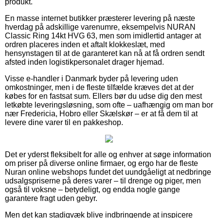
produkt.
En masse internet butikker præsterer levering på næste
hverdag på adskillige varenumre, eksempelvis NURAN
Classic Ring 14kt HVG 63, men som imidlertid antager at
ordren placeres inden et aftalt klokkeslæt, med
hensynstagen til at de garanteret kan nå at få ordren sendt
afsted inden logistikpersonalet drager hjemad.
Visse e-handler i Danmark byder på levering uden
omkostninger, men i de fleste tilfælde kræves det at der
købes for en fastsat sum. Ellers bør du udse dig den mest
letkøbte leveringsløsning, som ofte – uafhængig om man bor
nær Fredericia, Hobro eller Skælskør – er at få dem til at
levere dine varer til en pakkeshop.
Det er yderst fleksibelt for alle og enhver at søge information
om priser på diverse online firmaer, og ergo har de fleste
Nuran online webshops fundet det uundgåeligt at nedbringe
udsalgspriserne på deres varer – til drenge og piger, men
også til voksne – betydeligt, og endda nogle gange
garantere fragt uden gebyr.
Men det kan stadigvæk blive indbringende at inspicere