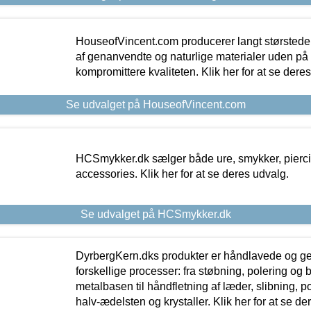
HouseofVincent.com producerer langt størstede
af genanvendte og naturlige materialer uden p
kompromittere kvaliteten. Klik her for at se dere
Se udvalget på HouseofVincent.com
HCSmykker.dk sælger både ure, smykker, pierc
accessories. Klik her for at se deres udvalg.
Se udvalget på HCSmykker.dk
DyrbergKern.dks produkter er håndlavede og 
forskellige processer: fra støbning, polering og
metalbasen til håndfletning af læder, slibning, p
halv-ædelsten og krystaller. Klik her for at se de