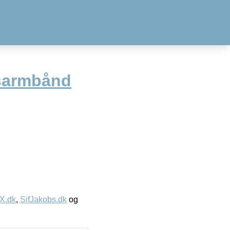
sarmbånd
IX.dk
,
SifJakobs.dk
og