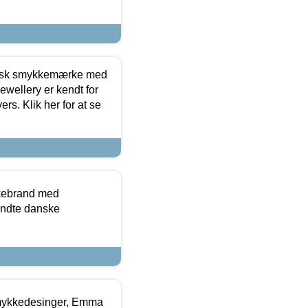
dansk smykkemærke med
ewellery er kendt for
ers. Klik her for at se
kkebrand med
ndte danske
mykkedesinger, Emma