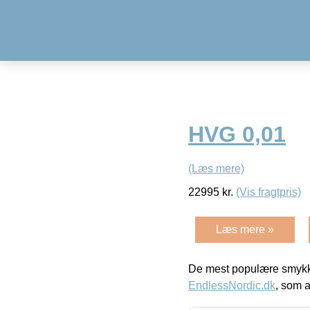
HVG 0,01
(Læs mere)
22995
kr.
(Vis fragtpris)
Læs mere »
De mest populære smykk
EndlessNordic.dk
, som a