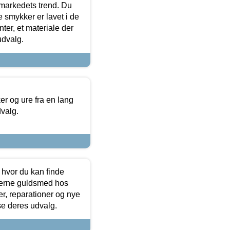
markedets trend. Du
e smykker er lavet i de
ter, et materiale der
udvalg.
 og ure fra en lang
dvalg.
 hvor du kan finde
terne guldsmed hos
r, reparationer og nye
se deres udvalg.