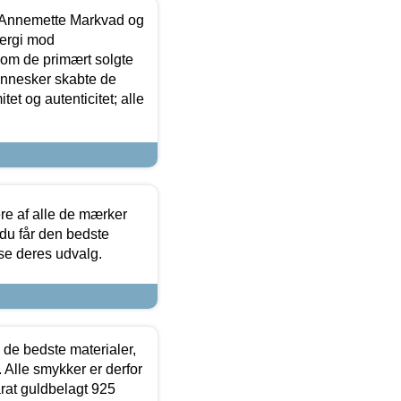
- Annemette Markvad og
ergi mod
som de primært solgte
mennesker skabte de
et og autenticitet; alle
.
re af alle de mærker
 du får den bedste
 se deres udvalg.
 de bedste materialer,
 Alle smykker er derfor
arat guldbelagt 925