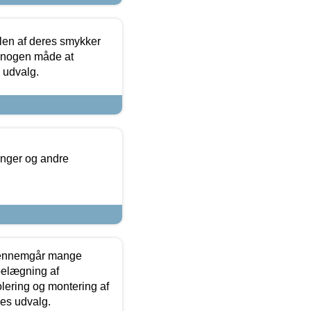
len af deres smykker
å nogen måde at
s udvalg.
inger og andre
gennemgår mange
 belægning af
olering og montering af
res udvalg.