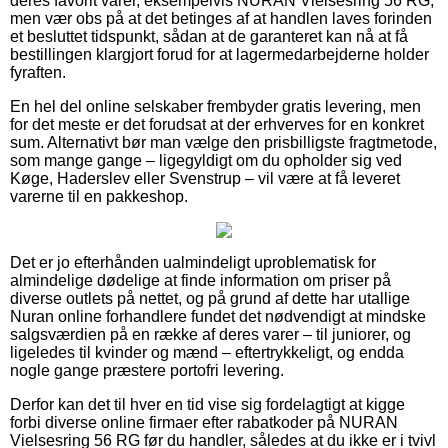
deres favorit varer, eksempelvis NURAN Vielsesring 56 RG,
men vær obs på at det betinges af at handlen laves forinden
et besluttet tidspunkt, sådan at de garanteret kan nå at få
bestillingen klargjort forud for at lagermedarbejderne holder
fyraften.
En hel del online selskaber frembyder gratis levering, men
for det meste er det forudsat at der erhverves for en konkret
sum. Alternativt bør man vælge den prisbilligste fragtmetode,
som mange gange – ligegyldigt om du opholder sig ved
Køge, Haderslev eller Svenstrup – vil være at få leveret
varerne til en pakkeshop.
Det er jo efterhånden ualmindeligt uproblematisk for
almindelige dødelige at finde information om priser på
diverse outlets på nettet, og på grund af dette har utallige
Nuran online forhandlere fundet det nødvendigt at mindske
salgsværdien på en række af deres varer – til juniorer, og
ligeledes til kvinder og mænd – eftertrykkeligt, og endda
nogle gange præstere portofri levering.
Derfor kan det til hver en tid vise sig fordelagtigt at kigge
forbi diverse online firmaer efter rabatkoder på NURAN
Vielsesring 56 RG før du handler, således at du ikke er i tvivl