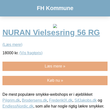
FH Kommune
NURAN Vielsesring 56 RG
(Læs mere)
18000
kr.
(Vis fragtpris)
Læs mere »
Køb nu »
De mest populære smykke-webshops er i øjeblikket
Pilgrim.dk
,
Brodersens.dk
,
FrederikIX.dk
,
SifJakobs.dk
og
EndlessNordic.dk
, som alle har nogle rigtig lækre smykker.