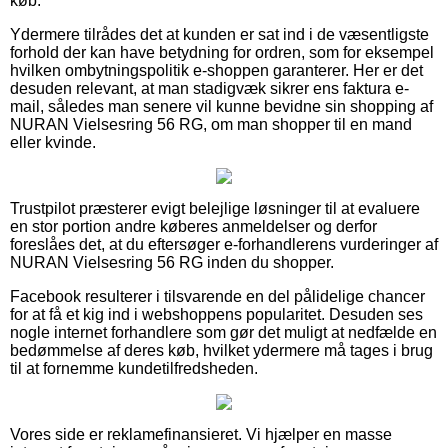
køb.
Ydermere tilrådes det at kunden er sat ind i de væsentligste
forhold der kan have betydning for ordren, som for eksempel
hvilken ombytningspolitik e-shoppen garanterer. Her er det
desuden relevant, at man stadigvæk sikrer ens faktura e-
mail, således man senere vil kunne bevidne sin shopping af
NURAN Vielsesring 56 RG, om man shopper til en mand
eller kvinde.
Trustpilot præsterer evigt belejlige løsninger til at evaluere
en stor portion andre køberes anmeldelser og derfor
foreslåes det, at du eftersøger e-forhandlerens vurderinger af
NURAN Vielsesring 56 RG inden du shopper.
Facebook resulterer i tilsvarende en del pålidelige chancer
for at få et kig ind i webshoppens popularitet. Desuden ses
nogle internet forhandlere som gør det muligt at nedfælde en
bedømmelse af deres køb, hvilket ydermere må tages i brug
til at fornemme kundetilfredsheden.
Vores side er reklamefinansieret. Vi hjælper en masse