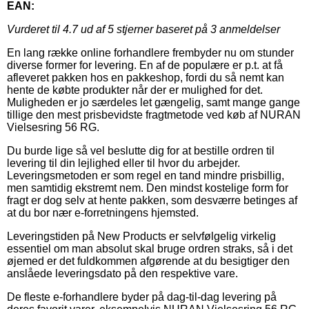
EAN:
Vurderet til
4.7
ud af 5 stjerner baseret på
3
anmeldelser
En lang række online forhandlere frembyder nu om stunder
diverse former for levering. En af de populære er p.t. at få
afleveret pakken hos en pakkeshop, fordi du så nemt kan
hente de købte produkter når der er mulighed for det.
Muligheden er jo særdeles let gængelig, samt mange gange
tillige den mest prisbevidste fragtmetode ved køb af NURAN
Vielsesring 56 RG.
Du burde lige så vel beslutte dig for at bestille ordren til
levering til din lejlighed eller til hvor du arbejder.
Leveringsmetoden er som regel en tand mindre prisbillig,
men samtidig ekstremt nem. Den mindst kostelige form for
fragt er dog selv at hente pakken, som desværre betinges af
at du bor nær e-forretningens hjemsted.
Leveringstiden på New Products er selvfølgelig virkelig
essentiel om man absolut skal bruge ordren straks, så i det
øjemed er det fuldkommen afgørende at du besigtiger den
anslåede leveringsdato på den respektive vare.
De fleste e-forhandlere byder på dag-til-dag levering på