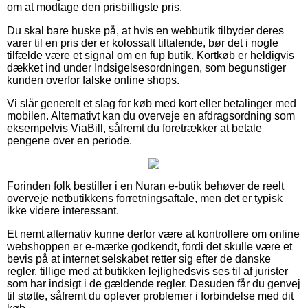
om at modtage den prisbilligste pris.
Du skal bare huske på, at hvis en webbutik tilbyder deres
varer til en pris der er kolossalt tiltalende, bør det i nogle
tilfælde være et signal om en fup butik. Kortkøb er heldigvis
dækket ind under Indsigelsesordningen, som begunstiger
kunden overfor falske online shops.
Vi slår generelt et slag for køb med kort eller betalinger med
mobilen. Alternativt kan du overveje en afdragsordning som
eksempelvis ViaBill, såfremt du foretrækker at betale
pengene over en periode.
Forinden folk bestiller i en Nuran e-butik behøver de reelt
overveje netbutikkens forretningsaftale, men det er typisk
ikke videre interessant.
Et nemt alternativ kunne derfor være at kontrollere om online
webshoppen er e-mærke godkendt, fordi det skulle være et
bevis på at internet selskabet retter sig efter de danske
regler, tillige med at butikken lejlighedsvis ses til af jurister
som har indsigt i de gældende regler. Desuden får du genvej
til støtte, såfremt du oplever problemer i forbindelse med dit