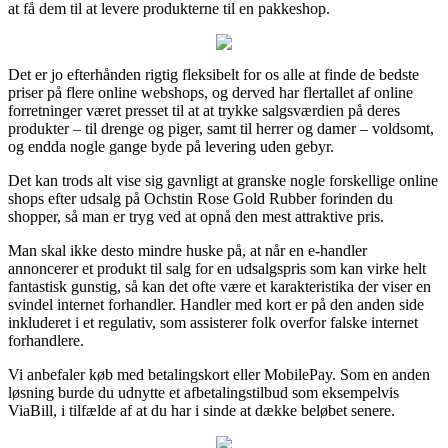
at få dem til at levere produkterne til en pakkeshop.
Det er jo efterhånden rigtig fleksibelt for os alle at finde de bedste
priser på flere online webshops, og derved har flertallet af online
forretninger været presset til at at trykke salgsværdien på deres
produkter – til drenge og piger, samt til herrer og damer – voldsomt,
og endda nogle gange byde på levering uden gebyr.
Det kan trods alt vise sig gavnligt at granske nogle forskellige online
shops efter udsalg på Ochstin Rose Gold Rubber forinden du
shopper, så man er tryg ved at opnå den mest attraktive pris.
Man skal ikke desto mindre huske på, at når en e-handler
annoncerer et produkt til salg for en udsalgspris som kan virke helt
fantastisk gunstig, så kan det ofte være et karakteristika der viser en
svindel internet forhandler. Handler med kort er på den anden side
inkluderet i et regulativ, som assisterer folk overfor falske internet
forhandlere.
Vi anbefaler køb med betalingskort eller MobilePay. Som en anden
løsning burde du udnytte et afbetalingstilbud som eksempelvis
ViaBill, i tilfælde af at du har i sinde at dække beløbet senere.