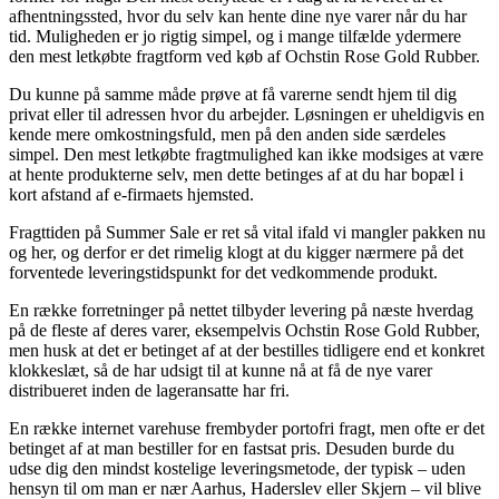
afhentningssted, hvor du selv kan hente dine nye varer når du har
tid. Muligheden er jo rigtig simpel, og i mange tilfælde ydermere
den mest letkøbte fragtform ved køb af Ochstin Rose Gold Rubber.
Du kunne på samme måde prøve at få varerne sendt hjem til dig
privat eller til adressen hvor du arbejder. Løsningen er uheldigvis en
kende mere omkostningsfuld, men på den anden side særdeles
simpel. Den mest letkøbte fragtmulighed kan ikke modsiges at være
at hente produkterne selv, men dette betinges af at du har bopæl i
kort afstand af e-firmaets hjemsted.
Fragttiden på Summer Sale er ret så vital ifald vi mangler pakken nu
og her, og derfor er det rimelig klogt at du kigger nærmere på det
forventede leveringstidspunkt for det vedkommende produkt.
En række forretninger på nettet tilbyder levering på næste hverdag
på de fleste af deres varer, eksempelvis Ochstin Rose Gold Rubber,
men husk at det er betinget af at der bestilles tidligere end et konkret
klokkeslæt, så de har udsigt til at kunne nå at få de nye varer
distribueret inden de lageransatte har fri.
En række internet varehuse frembyder portofri fragt, men ofte er det
betinget af at man bestiller for en fastsat pris. Desuden burde du
udse dig den mindst kostelige leveringsmetode, der typisk – uden
hensyn til om man er nær Aarhus, Haderslev eller Skjern – vil blive