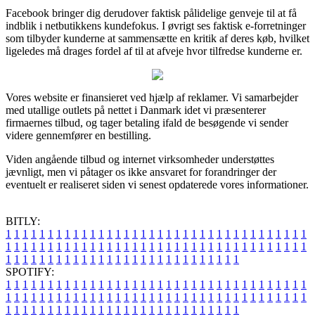
Facebook bringer dig derudover faktisk pålidelige genveje til at få
indblik i netbutikkens kundefokus. I øvrigt ses faktisk e-forretninger
som tilbyder kunderne at sammensætte en kritik af deres køb, hvilket
ligeledes må drages fordel af til at afveje hvor tilfredse kunderne er.
Vores website er finansieret ved hjælp af reklamer. Vi samarbejder
med utallige outlets på nettet i Danmark idet vi præsenterer
firmaernes tilbud, og tager betaling ifald de besøgende vi sender
videre gennemfører en bestilling.
Viden angående tilbud og internet virksomheder understøttes
jævnligt, men vi påtager os ikke ansvaret for forandringer der
eventuelt er realiseret siden vi senest opdaterede vores informationer.
BITLY:
1
1
1
1
1
1
1
1
1
1
1
1
1
1
1
1
1
1
1
1
1
1
1
1
1
1
1
1
1
1
1
1
1
1
1
1
1
1
1
1
1
1
1
1
1
1
1
1
1
1
1
1
1
1
1
1
1
1
1
1
1
1
1
1
1
1
1
1
1
1
1
1
1
1
1
1
1
1
1
1
1
1
1
1
1
1
1
1
1
1
1
1
1
1
1
1
1
1
1
1
SPOTIFY:
1
1
1
1
1
1
1
1
1
1
1
1
1
1
1
1
1
1
1
1
1
1
1
1
1
1
1
1
1
1
1
1
1
1
1
1
1
1
1
1
1
1
1
1
1
1
1
1
1
1
1
1
1
1
1
1
1
1
1
1
1
1
1
1
1
1
1
1
1
1
1
1
1
1
1
1
1
1
1
1
1
1
1
1
1
1
1
1
1
1
1
1
1
1
1
1
1
1
1
1