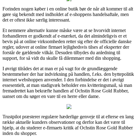
Forinden nogen køber i en online butik bør de når alt kommer til alt
gøre sig bekendt med indholdet af e-shoppens handelsaftale, men
det er oftest ikke særlig interessant.
Et nemmere alternativ kunne måske være at se hvorvidt internet
forhandleren er godkendt af e-mærket, da det almindeligvis er et
bevis på at online virksomheden retter sig efter de officielle danske
regler, udover at online firmaet lejlighedsvis tilses af eksperter der
forstår de gældende vilkår. Desuden tilbydes du anledning til
support, for så vidt du skulle få dilemmaer med din shopping.
I øvrigt tilrådes det at man er på vagt for de grundlæggende
bestemmelser der har indvirkning på handlen, f.eks. den byttepolitik
internet webshoppen anvender. I den forbindelse er det i øvrigt
essesentielt, at man stadigvæk beholder ens kvitteringsmail, så man
fremadrettet kan bekræfte handlen af Ochstin Rose Gold Rubber,
uanset om du søger en vare til en herre eller dame.
Trustpilot præsterer regulære hæderlige genveje til at efterse en lang
række aktuelle kunders observationer og derfor kan det være til
hjælp, at du studerer e-firmaets kritik af Ochstin Rose Gold Rubber
inden du shopper.