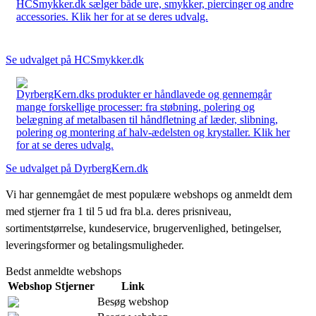
HCSmykker.dk sælger både ure, smykker, piercinger og andre
accessories. Klik her for at se deres udvalg.
Se udvalget på HCSmykker.dk
DyrbergKern.dks produkter er håndlavede og gennemgår
mange forskellige processer: fra støbning, polering og
belægning af metalbasen til håndfletning af læder, slibning,
polering og montering af halv-ædelsten og krystaller. Klik her
for at se deres udvalg.
Se udvalget på DyrbergKern.dk
Vi har gennemgået de mest populære webshops og anmeldt dem
med stjerner fra 1 til 5 ud fra bl.a. deres prisniveau,
sortimentstørrelse, kundeservice, brugervenlighed, betingelser,
leveringsformer og betalingsmuligheder.
Bedst anmeldte webshops
Webshop
Stjerner
Link
Besøg webshop