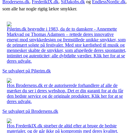
Brodersens.dk
,
FrederikIX.dk
,
SifJakobs.dk
og
EndlessNordic.dk
,
som alle har nogle rigtig lækre smykker.
Pilgrim.dk begyndte i 1983, da de to danskere - Annemette
Markvad og Thomas Adamsen – rettede deres innovative
energi mod smykkedesign og fremstillede unikke smykker, som
de primært solgte på festivaler. Med stor kærlighed til musik og
mennesker skabte de smykker, som afspejlede deres spontanitet,
intimitet og autenticitet; alle dybtfølte værdier. Klik her for at se
deres udvalg.
Se udvalget på Pilgrim.dk
Hos Brodersens.dk er de autoriserede forhandlere af alle de
mærker du ser i deres webshop. Det er din garanti for at du får
den bedste service og de originale produkter. Klik her for at se
deres udvalg.
Se udvalget på Brodersens.dk
Hos FrederikIX.dk stræber de altid efter at bruge de bedste
materialer, og de går ikke på kompromis med deres kvalitet.