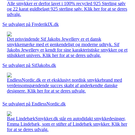
Alle smykker er derfor lavet i 100% recycled 925 Sterling sølv
og 22 karat guldbelagt 925 sterling sølv. Klik her for at se deres
udvalg.
Se udvalget på FrederikIX.dk
Det prisvindende Sif Jakobs Jewellery er et dansk
smykkemærke med et genkendeligt og moderne udtryk. Sif
Jakobs Jewellery er kendt for sine karakteristiske smykker og et
stilsikkert univers. Klik her for at se deres udvalg.
Se udvalget på SifJakobs.dk
EndlessNordic.dk er et eksklusivt nordisk smykkebrand med
verdensomspændende succes skabt af anderkendte danske
designere. Klik her for at se deres udvalg.
Se udvalget på EndlessNordic.dk
Bag LindebækSmykker.dk står en autodidakt smykkedesinger,
Emma Lindebæk, som er stifter af Lindebæk smykker. Klik her
for at se deres udvalg.