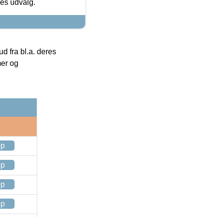
res udvalg.
 fra bl.a. deres
mer og
op
op
op
op