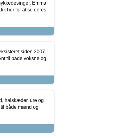
mykkedesinger, Emma
ik her for at se deres
ksisteret siden 2007.
nt til både voksne og
, halskæder, ure og
r til både mænd og