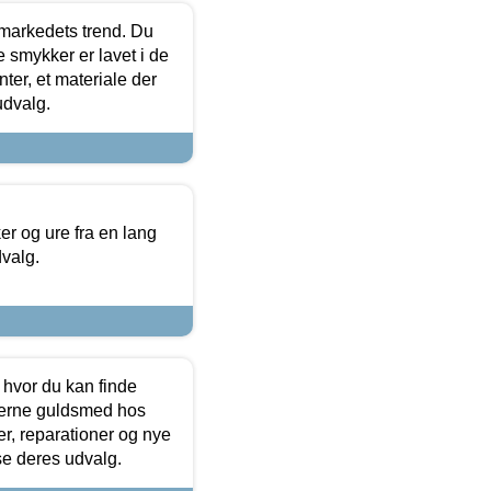
markedets trend. Du
e smykker er lavet i de
ter, et materiale der
udvalg.
 og ure fra en lang
dvalg.
 hvor du kan finde
terne guldsmed hos
r, reparationer og nye
se deres udvalg.