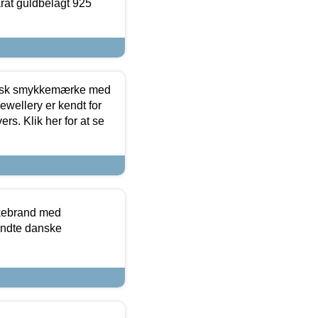
arat guldbelagt 925
dansk smykkemærke med
ewellery er kendt for
ers. Klik her for at se
kkebrand med
ndte danske