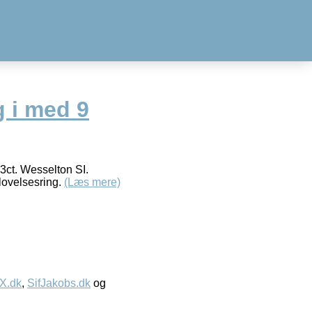
 i med 9
63ct. Wesselton SI.
lovelsesring.
(Læs mere)
IX.dk
,
SifJakobs.dk
og