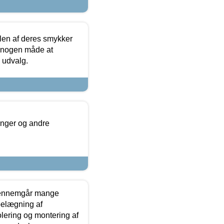
len af deres smykker
å nogen måde at
s udvalg.
inger og andre
gennemgår mange
 belægning af
olering og montering af