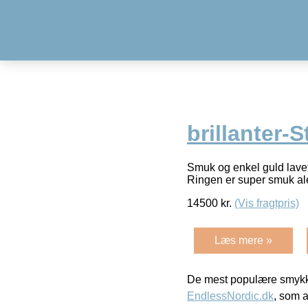
brillanter-S
Smuk og enkel guld lavet 
Ringen er super smuk ale
14500
kr.
(Vis fragtpris)
Læs mere »
De mest populære smykk
EndlessNordic.dk
, som a