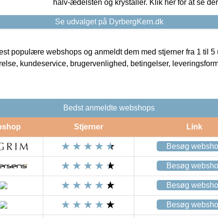
halv-ædelsten og krystaller. Klik her for at se de
Se udvalget på DyrbergKern.dk
t populære webshops og anmeldt dem med stjerner fra 1 til 5 ud
rrelse, kundeservice, brugervenlighed, betingelser, leveringsfor
Bedst anmeldte webshops
bshop
Stjerner
Link
Besøg websh
Besøg websh
Besøg websh
Besøg websh