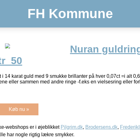
FH Kommune
Nuran guldring
tr_50
i 14 karat guld med 9 smukke brillanter på hver 0,07ct =i alt 0,
ne eller sammen med andre ringe -f.eks en vielsesring eller for
Køb nu »
e-webshops er i øjeblikket
Pilgrim.dk
,
Brodersens.dk
,
Frederik
lle har nogle rigtig lækre smykker.