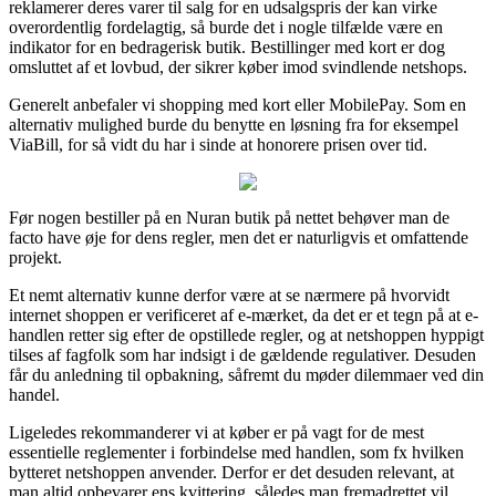
reklamerer deres varer til salg for en udsalgspris der kan virke
overordentlig fordelagtig, så burde det i nogle tilfælde være en
indikator for en bedragerisk butik. Bestillinger med kort er dog
omsluttet af et lovbud, der sikrer køber imod svindlende netshops.
Generelt anbefaler vi shopping med kort eller MobilePay. Som en
alternativ mulighed burde du benytte en løsning fra for eksempel
ViaBill, for så vidt du har i sinde at honorere prisen over tid.
Før nogen bestiller på en Nuran butik på nettet behøver man de
facto have øje for dens regler, men det er naturligvis et omfattende
projekt.
Et nemt alternativ kunne derfor være at se nærmere på hvorvidt
internet shoppen er verificeret af e-mærket, da det er et tegn på at e-
handlen retter sig efter de opstillede regler, og at netshoppen hyppigt
tilses af fagfolk som har indsigt i de gældende regulativer. Desuden
får du anledning til opbakning, såfremt du møder dilemmaer ved din
handel.
Ligeledes rekommanderer vi at køber er på vagt for de mest
essentielle reglementer i forbindelse med handlen, som fx hvilken
bytteret netshoppen anvender. Derfor er det desuden relevant, at
man altid opbevarer ens kvittering, således man fremadrettet vil