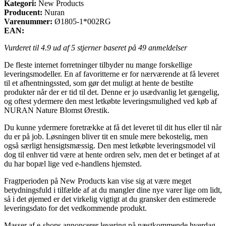
Kategori:
New Products
Producent:
Nuran
Varenummer:
Ø1805-1*002RG
EAN:
Vurderet til
4.9
ud af 5 stjerner baseret på
49
anmeldelser
De fleste internet forretninger tilbyder nu mange forskellige
leveringsmodeller. En af favoritterne er for nærværende at få leveret
til et afhentningssted, som gør det muligt at hente de bestilte
produkter når der er tid til det. Denne er jo usædvanlig let gængelig,
og oftest ydermere den mest letkøbte leveringsmulighed ved køb af
NURAN Nature Blomst Ørestik.
Du kunne ydermere foretrække at få det leveret til dit hus eller til når
du er på job. Løsningen bliver tit en smule mere bekostelig, men
også særligt hensigtsmæssig. Den mest letkøbte leveringsmodel vil
dog til enhver tid være at hente ordren selv, men det er betinget af at
du har bopæl lige ved e-handlens hjemsted.
Fragtperioden på New Products kan vise sig at være meget
betydningsfuld i tilfælde af at du mangler dine nye varer lige om lidt,
så i det øjemed er det virkelig vigtigt at du gransker den estimerede
leveringsdato for det vedkommende produkt.
Masser af e-shops annoncerer levering på næstkommende hverdag