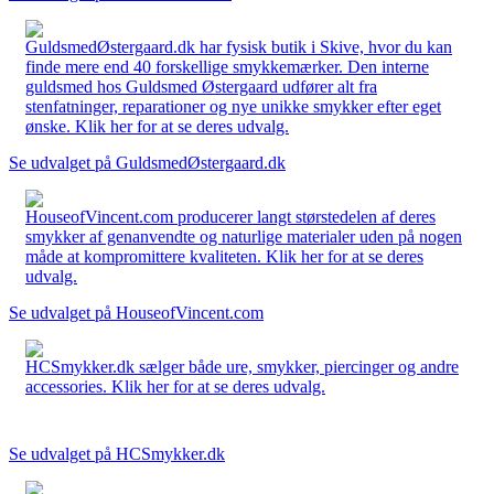
GuldsmedØstergaard.dk har fysisk butik i Skive, hvor du kan
finde mere end 40 forskellige smykkemærker. Den interne
guldsmed hos Guldsmed Østergaard udfører alt fra
stenfatninger, reparationer og nye unikke smykker efter eget
ønske. Klik her for at se deres udvalg.
Se udvalget på GuldsmedØstergaard.dk
HouseofVincent.com producerer langt størstedelen af deres
smykker af genanvendte og naturlige materialer uden på nogen
måde at kompromittere kvaliteten. Klik her for at se deres
udvalg.
Se udvalget på HouseofVincent.com
HCSmykker.dk sælger både ure, smykker, piercinger og andre
accessories. Klik her for at se deres udvalg.
Se udvalget på HCSmykker.dk