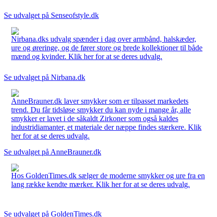
Se udvalget på Senseofstyle.dk
Nirbana.dks udvalg spænder i dag over armbånd, halskæder,
ure og øreringe, og de fører store og brede kollektioner til både
mænd og kvinder. Klik her for at se deres udvalg.
Se udvalget på Nirbana.dk
AnneBrauner.dk laver smykker som er tilpasset markedets
trend. Du får tidsløse smykker du kan nyde i mange år, alle
smykker er lavet i de såkaldt Zirkoner som også kaldes
industridiamanter, et materiale der næppe findes stærkere. Klik
her for at se deres udvalg.
Se udvalget på AnneBrauner.dk
Hos GoldenTimes.dk sælger de moderne smykker og ure fra en
lang række kendte mærker. Klik her for at se deres udvalg.
Se udvalget på GoldenTimes.dk