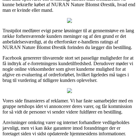
kunne bekræfte købet af NURAN Nature Blomst Ørestik, hvad end
man er kvinde eller mand.
Trustpilot medfører evigt pæne løsninger til at gennemstøve en lang
række forhenværende kunders meninger og af den grund er det
anbefalelsesværdigt, at du efterforsker e-handlens ratings af
NURAN Nature Blomst Ørestik forinden du lægger din bestilling.
Facebook genererer tilsvarende stort set passelige muligheder for at
få indtryk af e-forretningens kundetilfredshed. Derudover møder vi
nogle online virksomheder som giver kunderne mulighed for at
afgive en evaluering af ordreforløbet, hvilket ligeledes må tages i
brug til vurdering af tidligere kunders oplevelser.
Vores side finansieres af reklamer. Vi har faste samarbejder med en
gruppe netshops idet vi annoncerer deres varer, og får kommission
for så vidt de personer vi sender videre fuldfører en bestilling.
Anvisninger omkring varer og internet forhandlere vedligeholdes
jævnligt, men vi kan ikke garantere imod forandringer der er
foretaget siden vi sidst opdaterede hjemmesidens informationer.