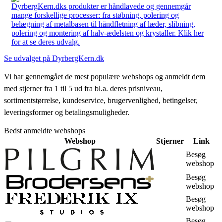
DyrbergKern.dks produkter er håndlavede og gennemgår
mange forskellige processer: fra støbning, polering og
belægning af metalbasen til håndfletning af læder, slibning,
polering og montering af halv-ædelsten og krystaller. Klik her
for at se deres udvalg.
Se udvalget på DyrbergKern.dk
Vi har gennemgået de mest populære webshops og anmeldt dem
med stjerner fra 1 til 5 ud fra bl.a. deres prisniveau,
sortimentstørrelse, kundeservice, brugervenlighed, betingelser,
leveringsformer og betalingsmuligheder.
Bedst anmeldte webshops
Webshop
Stjerner
Link
Besøg
webshop
Besøg
webshop
Besøg
webshop
Besøg