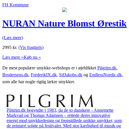
FH Kommune
NURAN Nature Blomst Ørestik
(Læs mere)
2995
kr.
(Vis fragtpris)
Læs mere »
Køb nu »
De mest populære smykke-webshops er i øjeblikket
Pilgrim.dk
,
Brodersens.dk
,
FrederikIX.dk
,
SifJakobs.dk
og
EndlessNordic.dk
,
som alle har nogle rigtig lækre smykker.
Pilgrim.dk begyndte i 1983, da de to danskere - Annemette
Markvad og Thomas Adamsen – rettede deres innovative
energi mod smykkedesign og fremstillede unikke smykker, som
de primært solgte på festivaler. Med stor kærlighed til musik og