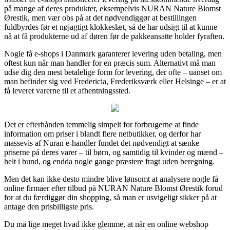
på mange af deres produkter, eksempelvis NURAN Nature Blomst
Ørestik, men vær obs på at det nødvendiggør at bestillingen
fuldbyrdes før et nøjagtigt klokkeslæt, så de har udsigt til at kunne
nå at få produkterne ud af døren før de pakkeansatte holder fyraften.
Nogle få e-shops i Danmark garanterer levering uden betaling, men
oftest kun når man handler for en præcis sum. Alternativt må man
udse dig den mest betalelige form for levering, der ofte – uanset om
man befinder sig ved Fredericia, Frederiksværk eller Helsinge – er at
få leveret varerne til et afhentningssted.
Det er efterhånden temmelig simpelt for forbrugerne at finde
information om priser i blandt flere netbutikker, og derfor har
massevis af Nuran e-handler fundet det nødvendigt at sænke
priserne på deres varer – til børn, og samtidig til kvinder og mænd –
helt i bund, og endda nogle gange præstere fragt uden beregning.
Men det kan ikke desto mindre blive lønsomt at analysere nogle få
online firmaer efter tilbud på NURAN Nature Blomst Ørestik forud
for at du færdiggør din shopping, så man er usvigeligt sikker på at
antage den prisbilligste pris.
Du må lige meget hvad ikke glemme, at når en online webshop