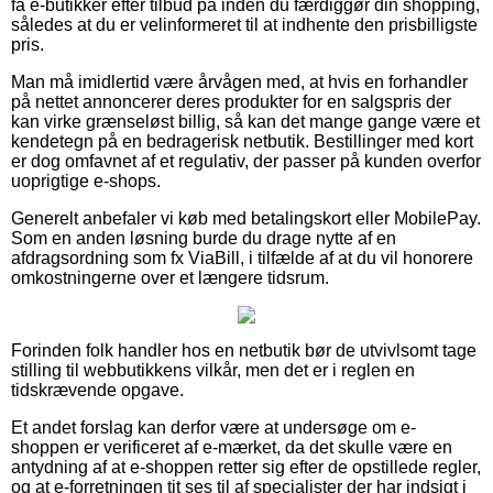
få e-butikker efter tilbud på inden du færdiggør din shopping,
således at du er velinformeret til at indhente den prisbilligste
pris.
Man må imidlertid være årvågen med, at hvis en forhandler
på nettet annoncerer deres produkter for en salgspris der
kan virke grænseløst billig, så kan det mange gange være et
kendetegn på en bedragerisk netbutik. Bestillinger med kort
er dog omfavnet af et regulativ, der passer på kunden overfor
uoprigtige e-shops.
Generelt anbefaler vi køb med betalingskort eller MobilePay.
Som en anden løsning burde du drage nytte af en
afdragsordning som fx ViaBill, i tilfælde af at du vil honorere
omkostningerne over et længere tidsrum.
Forinden folk handler hos en netbutik bør de utvivlsomt tage
stilling til webbutikkens vilkår, men det er i reglen en
tidskrævende opgave.
Et andet forslag kan derfor være at undersøge om e-
shoppen er verificeret af e-mærket, da det skulle være en
antydning af at e-shoppen retter sig efter de opstillede regler,
og at e-forretningen tit ses til af specialister der har indsigt i