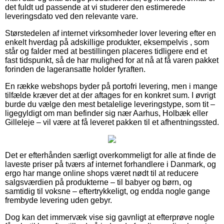
det fuldt ud passende at vi studerer den estimerede
leveringsdato ved den relevante vare.
Størstedelen af internet virksomheder lover levering efter en
enkelt hverdag på adskillige produkter, eksempelvis , som
står og falder med at bestillingen placeres tidligere end et
fast tidspunkt, så de har mulighed for at nå at få varen pakket
forinden de lageransatte holder fyraften.
En række webshops byder på portofri levering, men i mange
tilfælde kræver det at der aftages for en konkret sum. I øvrigt
burde du vælge den mest betalelige leveringstype, som tit –
ligegyldigt om man befinder sig nær Aarhus, Holbæk eller
Gilleleje – vil være at få leveret pakken til et afhentningssted.
Det er efterhånden særligt overkommeligt for alle at finde de
laveste priser på tværs af internet forhandlere i Danmark, og
ergo har mange online shops været nødt til at reducere
salgsværdien på produkterne – til babyer og børn, og
samtidig til voksne – eftertrykkeligt, og endda nogle gange
frembyde levering uden gebyr.
Dog kan det immervæk vise sig gavnligt at efterprøve nogle