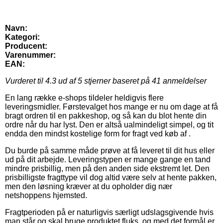
Navn:
Kategori:
Producent:
Varenummer:
EAN:
Vurderet til
4.3
ud af 5 stjerner baseret på
41
anmeldelser
En lang række e-shops tildeler heldigvis flere
leveringsmidler. Førstevalget hos mange er nu om dage at få
bragt ordren til en pakkeshop, og så kan du blot hente din
ordre når du har lyst. Den er altså ualmindeligt simpel, og tit
endda den mindst kostelige form for fragt ved køb af .
Du burde på samme måde prøve at få leveret til dit hus eller
ud på dit arbejde. Leveringstypen er mange gange en tand
mindre prisbillig, men på den anden side ekstremt let. Den
prisbilligste fragttype vil dog altid være selv at hente pakken,
men den løsning kræver at du opholder dig nær
netshoppens hjemsted.
Fragtperioden på er naturligvis særligt udslagsgivende hvis
man står og skal bruge produktet fluks, og med det formål er