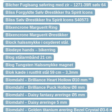
Blicher Fuglsang sølvring med zir – 1271-39R sølv 64
Bliss Forgyldte Sølv Ørestikker fra Spirit Icons
Bliss Sølv Ørestikker fra Spirit Icons S40573
Blixencrone Marguerit Ring
Blixencrone Marguerit Ørestikker
Block halssmykke i oxyderet stål.
Blodeye hands – bikerring
Blog stålarmbånd 21 cm
Blog Tungsten Halssmykke magnet
Blok kæde i rustfrit stål 59 cm – 3,3mm
Blomdahl – Brilliance Heart Hollow Ø10 mm **
Blomdahl – Brilliance Puck Hollow Ø8 mm
Blomdahl – Daisy fantasy øreringe Ø5 mm
Blomdahl – Daisy øreringe 5 mm
Blomdahl – Golden titanium ørering Bezel Crystal Ø3-6