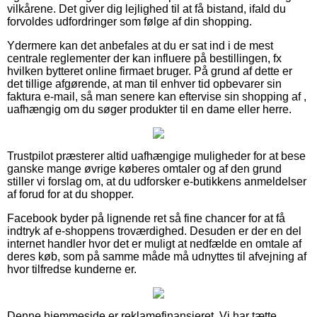
vilkårene. Det giver dig lejlighed til at få bistand, ifald du
forvoldes udfordringer som følge af din shopping.
Ydermere kan det anbefales at du er sat ind i de mest
centrale reglementer der kan influere på bestillingen, fx
hvilken bytteret online firmaet bruger. På grund af dette er
det tillige afgørende, at man til enhver tid opbevarer sin
faktura e-mail, så man senere kan eftervise sin shopping af ,
uafhængig om du søger produkter til en dame eller herre.
Trustpilot præsterer altid uafhængige muligheder for at bese
ganske mange øvrige køberes omtaler og af den grund
stiller vi forslag om, at du udforsker e-butikkens anmeldelser
af forud for at du shopper.
Facebook byder på lignende ret så fine chancer for at få
indtryk af e-shoppens troværdighed. Desuden er der en del
internet handler hvor det er muligt at nedfælde en omtale af
deres køb, som på samme måde må udnyttes til afvejning af
hvor tilfredse kunderne er.
Denne hjemmeside er reklamefinansieret. Vi har tætte