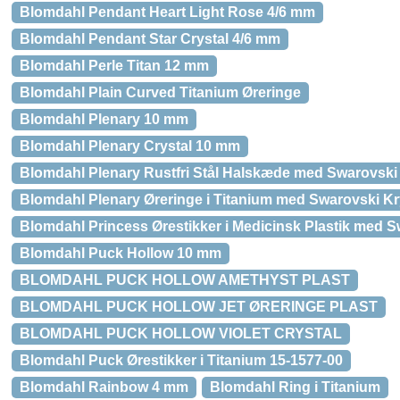
Blomdahl Pendant Heart Light Rose 4/6 mm
Blomdahl Pendant Star Crystal 4/6 mm
Blomdahl Perle Titan 12 mm
Blomdahl Plain Curved Titanium Øreringe
Blomdahl Plenary 10 mm
Blomdahl Plenary Crystal 10 mm
Blomdahl Plenary Rustfri Stål Halskæde med Swarovski 
Blomdahl Plenary Øreringe i Titanium med Swarovski Kry
Blomdahl Princess Ørestikker i Medicinsk Plastik med S
Blomdahl Puck Hollow 10 mm
BLOMDAHL PUCK HOLLOW AMETHYST PLAST
BLOMDAHL PUCK HOLLOW JET ØRERINGE PLAST
BLOMDAHL PUCK HOLLOW VIOLET CRYSTAL
Blomdahl Puck Ørestikker i Titanium 15-1577-00
Blomdahl Rainbow 4 mm
Blomdahl Ring i Titanium