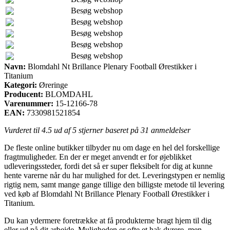
Besøg webshop
Besøg webshop
Besøg webshop
Besøg webshop
Besøg webshop
Navn:
Blomdahl Nt Brillance Plenary Football Ørestikker i
Titanium
Kategori:
Øreringe
Producent:
BLOMDAHL
Varenummer:
15-12166-78
EAN:
7330981521854
Vurderet til
4.5
ud af 5 stjerner baseret på
31
anmeldelser
De fleste online butikker tilbyder nu om dage en hel del forskellige
fragtmuligheder. En der er meget anvendt er for øjeblikket
udleveringssteder, fordi det så er super fleksibelt for dig at kunne
hente varerne når du har mulighed for det. Leveringstypen er nemlig
rigtig nem, samt mange gange tillige den billigste metode til levering
ved køb af Blomdahl Nt Brillance Plenary Football Ørestikker i
Titanium.
Du kan ydermere foretrække at få produkterne bragt hjem til dig
eller ud på dit arbejde. Muligheden er ofte et hak dyrere, men