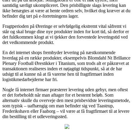
samtidig særligt ukompliceret. Den prisbilligste slags levering kan
ikke benægtes at være at hente ordren selv, hvilket dog kræver at du
befinder dig tæt på e-forretningens lager.
Fragtperioden på Øreringe er selvfølgelig ekstremt vital såfremt vi
står og skal bruge dine nye produkter inden for kort tid, så derfor er
det fuldkommen klogt at vi tjekker den forventede leveringstid ved
det vedkommende produkt.
En del internet shops frembyder levering på næstkommende
hverdag på en række produkter, eksempelvis Blomdahl Nt Brillance
Plenary Football Ørestikker i Titanium, som trods alt er påkrævet at
transaktionen realiseres inden et nøjagtigt tidspunkt, så at de har
udsigt til at kunne nå at få varerne hen til fragtfirmaet inden
logistikmedarbejderne har fri.
Nogle få internet firmaer præsterer levering uden gebyr, men oftest
er det forbeholdt når man aftager for et bestemt beløb. Som
alternativ skulle du overveje den mest prisbevidste leveringsmetode,
som typisk – uafhængig om man befinder sig ved Taastrup,
Frederikshavn eller Faaborg – vil være at få fragtfirmaet til at levere
din bestilling til et udleveringssted.