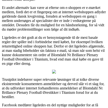
Et andet alternativ kan være at efterse om e-shoppen er e-mærket
medlem, fordi det er et fingerpeg om at internet webshoppen adlyder
gældende dansk lovgivning, foruden at webshoppen en gang i
mellem undersøges af specialister der er inde i vedtægterne på
området. Desuden får du mulighed for en håndsrækning, for så vidt
du møder problemstillinger som følge af dit indkøb.
Ligeledes er det godt at du er hensynstagende til de mest basale
regler der spiller ind i forbindelse med købet, for eksempel hvilken
returrettighed online shoppen har. Derfor er det ligeledes afgørende,
at man stadig bibeholder sin faktura e-mail, så man når som helst vil
kunne dokumentere sin ordre af Blomdahl Nt Brillance Plenary
Football Ørestikker i Titanium, hvad end man skal købe en gave til
en pige eller dreng.
Trustpilot indebærer super relevante løsninger til at tolke diverse
eksisterende konsumenters anmeldelser og derved slår vi et slag for,
at du udforsker internet forhandlerens anmeldelser af Blomdahl Nt
Brillance Plenary Football Ørestikker i Titanium forud for at du
bestiller.
Facebook medfører ligeledes en del nyttige muligheder for at få