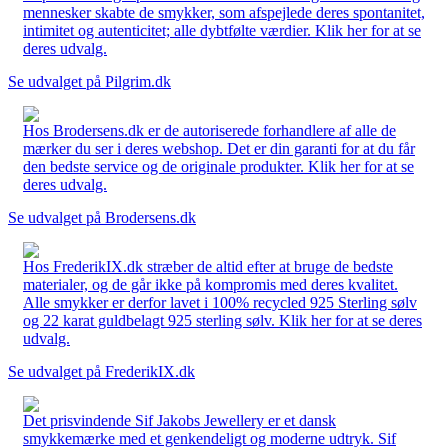
mennesker skabte de smykker, som afspejlede deres spontanitet,
intimitet og autenticitet; alle dybtfølte værdier. Klik her for at se
deres udvalg.
Se udvalget på Pilgrim.dk
Hos Brodersens.dk er de autoriserede forhandlere af alle de
mærker du ser i deres webshop. Det er din garanti for at du får
den bedste service og de originale produkter. Klik her for at se
deres udvalg.
Se udvalget på Brodersens.dk
Hos FrederikIX.dk stræber de altid efter at bruge de bedste
materialer, og de går ikke på kompromis med deres kvalitet.
Alle smykker er derfor lavet i 100% recycled 925 Sterling sølv
og 22 karat guldbelagt 925 sterling sølv. Klik her for at se deres
udvalg.
Se udvalget på FrederikIX.dk
Det prisvindende Sif Jakobs Jewellery er et dansk
smykkemærke med et genkendeligt og moderne udtryk. Sif