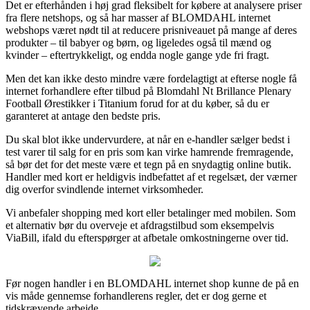
Det er efterhånden i høj grad fleksibelt for købere at analysere priser
fra flere netshops, og så har masser af BLOMDAHL internet
webshops været nødt til at reducere prisniveauet på mange af deres
produkter – til babyer og børn, og ligeledes også til mænd og
kvinder – eftertrykkeligt, og endda nogle gange yde fri fragt.
Men det kan ikke desto mindre være fordelagtigt at efterse nogle få
internet forhandlere efter tilbud på Blomdahl Nt Brillance Plenary
Football Ørestikker i Titanium forud for at du køber, så du er
garanteret at antage den bedste pris.
Du skal blot ikke undervurdere, at når en e-handler sælger bedst i
test varer til salg for en pris som kan virke hamrende fremragende,
så bør det for det meste være et tegn på en snydagtig online butik.
Handler med kort er heldigvis indbefattet af et regelsæt, der værner
dig overfor svindlende internet virksomheder.
Vi anbefaler shopping med kort eller betalinger med mobilen. Som
et alternativ bør du overveje et afdragstilbud som eksempelvis
ViaBill, ifald du efterspørger at afbetale omkostningerne over tid.
Før nogen handler i en BLOMDAHL internet shop kunne de på en
vis måde gennemse forhandlerens regler, det er dog gerne et
tidskrævende arbejde.