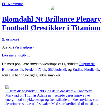
FH Kommune
Blomdahl Nt Brillance Plenary
Football Ørestikker i Titanium
(Læs mere)
329
kr.
(Vis fragtpris)
Læs mere »
Køb nu »
De mest populære smykke-webshops er i øjeblikket
Pilgrim.dk
,
Brodersens.dk
,
FrederikIX.dk
,
SifJakobs.dk
og
EndlessNordic.dk
,
som alle har nogle rigtig lækre smykker.
Pilgrim.dk begyndte i 1983, da de to danskere - Annemette
Markvad og Thomas Adamsen – rettede deres innovative
energi mod smykkedesign og fremstillede unikke smykker, som
de primært solgte på festivaler. Med stor kærlighed til musik og