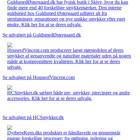
GuldsmedØstergaard.dk har fysisk butik i Skive, hvor du kan
finde mere end 40 forskellige smykkemærker. Den interne
guldsmed hos Guldsmed Østergaard udfører alt fra
stenfatninger, reparationer og nye unikke smykker efter eget
ønske. Klik her for at se deres udvalg.
Se udvalget på GuldsmedØstergaard.dk
HouseofVincent.com producerer langt størstedelen af deres
smykker af genanvendte og naturlige materialer uden på nogen
måde at kompromittere kvaliteten. Klik her for at se deres
udvalg.
Se udvalget på HouseofVincent.com
HCSmykker.dk sælger både ure, smykker, piercinger og andre
accessories. Klik her for at se deres udvalg.
Se udvalget på HCSmykker.dk
DyrbergKern.dks produkter er håndlavede og gennemgår
mange forskellige processer: fra støbning, polering og