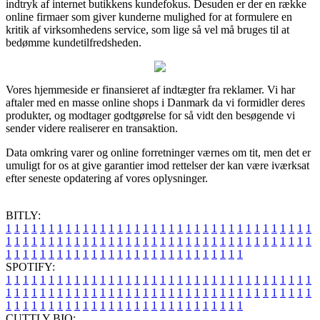
indtryk af internet butikkens kundefokus. Desuden er der en række
online firmaer som giver kunderne mulighed for at formulere en
kritik af virksomhedens service, som lige så vel må bruges til at
bedømme kundetilfredsheden.
Vores hjemmeside er finansieret af indtægter fra reklamer. Vi har
aftaler med en masse online shops i Danmark da vi formidler deres
produkter, og modtager godtgørelse for så vidt den besøgende vi
sender videre realiserer en transaktion.
Data omkring varer og online forretninger værnes om tit, men det er
umuligt for os at give garantier imod rettelser der kan være iværksat
efter seneste opdatering af vores oplysninger.
BITLY:
1
1
1
1
1
1
1
1
1
1
1
1
1
1
1
1
1
1
1
1
1
1
1
1
1
1
1
1
1
1
1
1
1
1
1
1
1
1
1
1
1
1
1
1
1
1
1
1
1
1
1
1
1
1
1
1
1
1
1
1
1
1
1
1
1
1
1
1
1
1
1
1
1
1
1
1
1
1
1
1
1
1
1
1
1
1
1
1
1
1
1
1
1
1
1
1
1
1
1
1
SPOTIFY:
1
1
1
1
1
1
1
1
1
1
1
1
1
1
1
1
1
1
1
1
1
1
1
1
1
1
1
1
1
1
1
1
1
1
1
1
1
1
1
1
1
1
1
1
1
1
1
1
1
1
1
1
1
1
1
1
1
1
1
1
1
1
1
1
1
1
1
1
1
1
1
1
1
1
1
1
1
1
1
1
1
1
1
1
1
1
1
1
1
1
1
1
1
1
1
1
1
1
1
1
CUTTLY BIO: