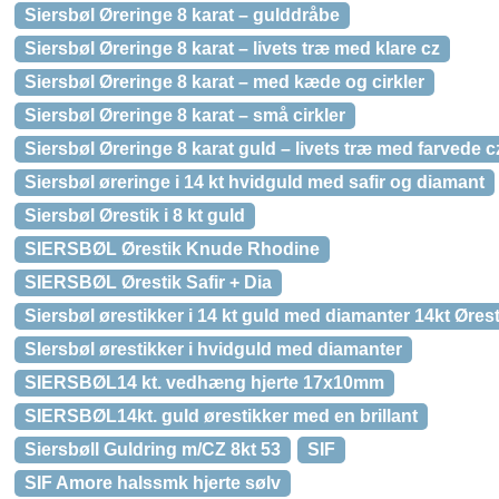
Siersbøl Øreringe 8 karat – gulddråbe
Siersbøl Øreringe 8 karat – livets træ med klare cz
Siersbøl Øreringe 8 karat – med kæde og cirkler
Siersbøl Øreringe 8 karat – små cirkler
Siersbøl Øreringe 8 karat guld – livets træ med farvede c
Siersbøl øreringe i 14 kt hvidguld med safir og diamant
Siersbøl Ørestik i 8 kt guld
SIERSBØL Ørestik Knude Rhodine
SIERSBØL Ørestik Safir + Dia
Siersbøl ørestikker i 14 kt guld med diamanter 14kt Ørest
SIersbøl ørestikker i hvidguld med diamanter
SIERSBØL14 kt. vedhæng hjerte 17x10mm
SIERSBØL14kt. guld ørestikker med en brillant
Siersbøll Guldring m/CZ 8kt 53
SIF
SIF Amore halssmk hjerte sølv