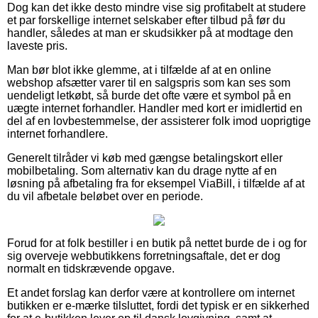
Dog kan det ikke desto mindre vise sig profitabelt at studere
et par forskellige internet selskaber efter tilbud på før du
handler, således at man er skudsikker på at modtage den
laveste pris.
Man bør blot ikke glemme, at i tilfælde af at en online
webshop afsætter varer til en salgspris som kan ses som
uendeligt letkøbt, så burde det ofte være et symbol på en
uægte internet forhandler. Handler med kort er imidlertid en
del af en lovbestemmelse, der assisterer folk imod uoprigtige
internet forhandlere.
Generelt tilråder vi køb med gængse betalingskort eller
mobilbetaling. Som alternativ kan du drage nytte af en
løsning på afbetaling fra for eksempel ViaBill, i tilfælde af at
du vil afbetale beløbet over en periode.
Forud for at folk bestiller i en butik på nettet burde de i og for
sig overveje webbutikkens forretningsaftale, det er dog
normalt en tidskrævende opgave.
Et andet forslag kan derfor være at kontrollere om internet
butikken er e-mærke tilsluttet, fordi det typisk er en sikkerhed