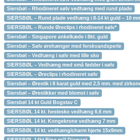
Siersbøl – Rhodineret sølv vedhæng med rund plade
SIERSBØL – Rund plade vedhæng i 8-14 kt guld – 10 m
SIERSBØL – Runde Øreclips i rhodineret sølv*
Siersbøl – Singapore ankelkæde i 8kt. guld
Siersbøl – Sølv ørehænger med ferskvandsperle
Siersbøl – Vedhæng i sølv med lille sko
SIERSBØL – Vedhæng med små fødder i sølv
SIERSBØL – Øreclips i rhodineret sølv
Siersbøl – Ørestik i 8 karat guld med 2,5 mm. med zirkon
Siersbøl – Ørestikker med blomst i sølv
Siersbøl 14 kt Guld Bogstav C
SIERSBØL 14 kt. hestesko vedhæng 6,6 mm
SIERSBØL 14 kt. Kongekrone vedhæng 7 mm
SIERSBØL 14 kt. vedhæng/charm hjerte 15x9mm
SIERSBØL 14kt Ring m/3 Diamant