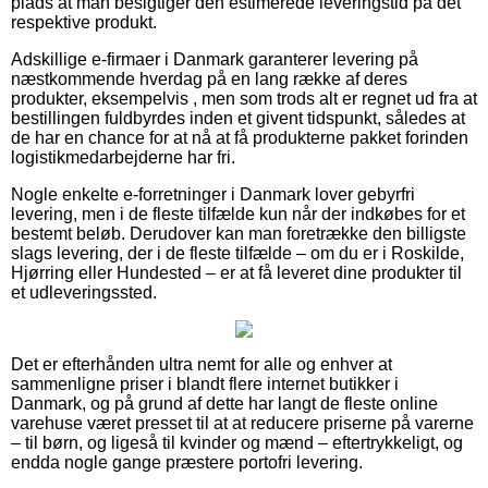
plads at man besigtiger den estimerede leveringstid på det
respektive produkt.
Adskillige e-firmaer i Danmark garanterer levering på
næstkommende hverdag på en lang række af deres
produkter, eksempelvis , men som trods alt er regnet ud fra at
bestillingen fuldbyrdes inden et givent tidspunkt, således at
de har en chance for at nå at få produkterne pakket forinden
logistikmedarbejderne har fri.
Nogle enkelte e-forretninger i Danmark lover gebyrfri
levering, men i de fleste tilfælde kun når der indkøbes for et
bestemt beløb. Derudover kan man foretrække den billigste
slags levering, der i de fleste tilfælde – om du er i Roskilde,
Hjørring eller Hundested – er at få leveret dine produkter til
et udleveringssted.
Det er efterhånden ultra nemt for alle og enhver at
sammenligne priser i blandt flere internet butikker i
Danmark, og på grund af dette har langt de fleste online
varehuse været presset til at at reducere priserne på varerne
– til børn, og ligeså til kvinder og mænd – eftertrykkeligt, og
endda nogle gange præstere portofri levering.