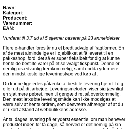
Navn:
Kategori:
Producent:
Varenummer:
EAN:
Vurderet til
3.7
ud af 5 stjerner baseret på
23
anmeldelser
Flere e-handler foreslår nu et bredt udvalg af fragtformer. En
af de mest almindelige er i øjeblikket at få leveret til en
pakkeshop, fordi det så er super fleksibelt for dig at kunne
hente de bestilte varer på et selvvalgt tidspunkt. Denne er
nemlig usædvanlig fremkommelig, samt endda ydermere
den mindst kostelige leveringstype ved køb af .
Du kunne ligeledes påtænke at bestille levering hjem til dig
eller ud på dit arbejde. Leveringsmetoden viser sig jævnligt
en sjat mere pebret, men til gengæld ret så overkommelig.
Den mest letkøbte leveringsmåde kan ikke modsiges at
være selv at hente ordren, som desværre afhænger af at du
er i kort afstand af webbutikkens adresse.
Antal dages levering på er yderst essentiel om man behøver
produktet inden for få dage, så herved er det nemlig på sin