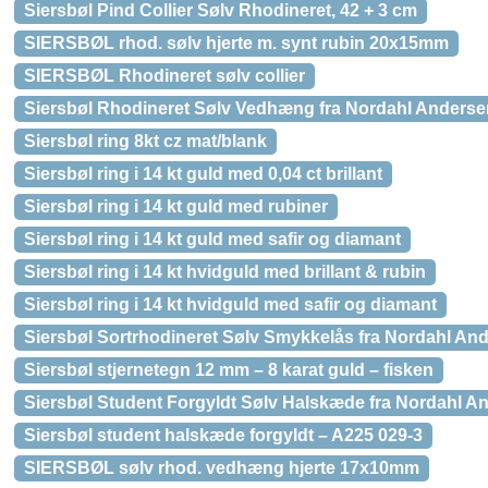
Siersbøl Pind Collier Sølv Rhodineret, 42 + 3 cm
SIERSBØL rhod. sølv hjerte m. synt rubin 20x15mm
SIERSBØL Rhodineret sølv collier
Siersbøl Rhodineret Sølv Vedhæng fra Nordahl Anderse
Siersbøl ring 8kt cz mat/blank
Siersbøl ring i 14 kt guld med 0,04 ct brillant
Siersbøl ring i 14 kt guld med rubiner
Siersbøl ring i 14 kt guld med safir og diamant
Siersbøl ring i 14 kt hvidguld med brillant & rubin
Siersbøl ring i 14 kt hvidguld med safir og diamant
Siersbøl Sortrhodineret Sølv Smykkelås fra Nordahl An
Siersbøl stjernetegn 12 mm – 8 karat guld – fisken
Siersbøl Student Forgyldt Sølv Halskæde fra Nordahl A
Siersbøl student halskæde forgyldt – A225 029-3
SIERSBØL sølv rhod. vedhæng hjerte 17x10mm