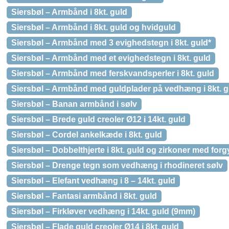
Siersbøl – Armbånd i 8kt. guld
Siersbøl – Armbånd i 8kt. guld og hvidguld
Siersbøl – Armbånd med 3 evighedstegn i 8kt. guld*
Siersbøl – Armbånd med et evighedstegn i 8kt. guld
Siersbøl – Armbånd med ferskvandsperler i 8kt. guld
Siersbøl – Armbånd med guldplader på vedhæng i 8kt. g
Siersbøl – Banan armbånd i sølv
Siersbøl – Brede guld creoler Ø12 i 14kt. guld
Siersbøl – Cordel ankelkæde i 8kt. guld
Siersbøl – Dobbelthjerte i 8kt. guld og zirkoner med for
Siersbøl – Drenge tegn som vedhæng i rhodineret sølv
Siersbøl – Elefant vedhæng i 8 – 14kt. guld
Siersbøl – Fantasi armbånd i 8kt. guld
Siersbøl – Firkløver vedhæng i 14kt. guld (9mm)
Siersbøl – Flade guld creoler Ø14 i 8kt. guld