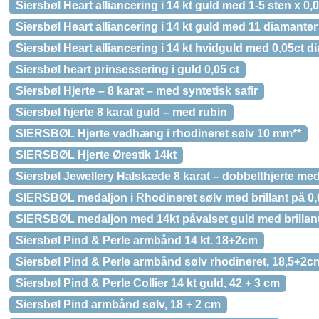
Siersbøl Heart alliancering i 14 kt guld med 1-5 sten x 0,0
Siersbøl Heart alliancering i 14 kt guld med 11 diamanter
Siersbøl Heart alliancering i 14 kt hvidguld med 0,05ct d
Siersbøl heart prinsessering i guld 0,05 ct
Siersbøl Hjerte – 8 karat – med syntetisk safir
Siersbøl hjerte 8 karat guld – med rubin
SIERSBØL Hjerte vedhæng i rhodineret sølv 10 mm**
SIERSBØL Hjerte Ørestik 14kt
Siersbøl Jewellery Halskæde 8 karat – dobbelthjerte med
SIERSBØL medaljon i Rhodineret sølv med brillant på 0,
SIERSBØL medaljon med 14kt påvalset guld med brillant
Siersbøl Pind & Perle armbånd 14 kt. 18+2cm
Siersbøl Pind & Perle armbånd sølv rhodineret, 18,5+2c
Siersbøl Pind & Perle Collier 14 kt guld, 42 + 3 cm
Siersbøl Pind armbånd sølv, 18 + 2 cm