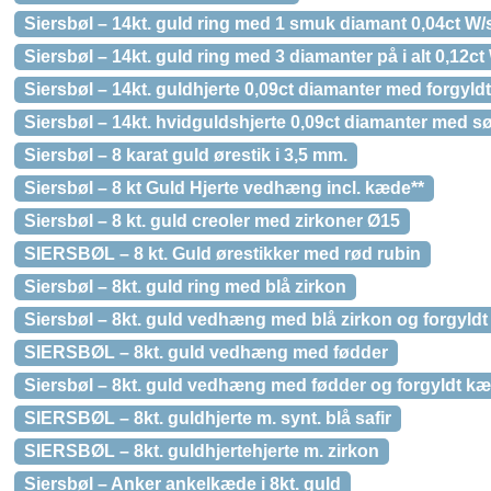
Siersbøl – 14kt. guld ring med 1 smuk diamant 0,04ct W/
Siersbøl – 14kt. guld ring med 3 diamanter på i alt 0,12ct
Siersbøl – 14kt. guldhjerte 0,09ct diamanter med forgyl
Siersbøl – 14kt. hvidguldshjerte 0,09ct diamanter med s
Siersbøl – 8 karat guld ørestik i 3,5 mm.
Siersbøl – 8 kt Guld Hjerte vedhæng incl. kæde**
Siersbøl – 8 kt. guld creoler med zirkoner Ø15
SIERSBØL – 8 kt. Guld ørestikker med rød rubin
Siersbøl – 8kt. guld ring med blå zirkon
Siersbøl – 8kt. guld vedhæng med blå zirkon og forgyld
SIERSBØL – 8kt. guld vedhæng med fødder
Siersbøl – 8kt. guld vedhæng med fødder og forgyldt k
SIERSBØL – 8kt. guldhjerte m. synt. blå safir
SIERSBØL – 8kt. guldhjertehjerte m. zirkon
Siersbøl – Anker ankelkæde i 8kt. guld