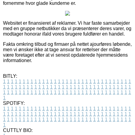
fornemme hvor glade kunderne er.
Websitet er finansieret af reklamer. Vi har faste samarbejder
med en gruppe netbutikker da vi præsenterer deres varer, og
modtager honorar ifald vores brugere fuldfører en handel.
Fakta omkring tilbud og firmaer på nettet ajourføres løbende,
men vi ønsker ikke at tage ansvar for rettelser der måtte
være foretaget efter at vi senest opdaterede hjemmesidens
informationer.
BITLY:
1
1
1
1
1
1
1
1
1
1
1
1
1
1
1
1
1
1
1
1
1
1
1
1
1
1
1
1
1
1
1
1
1
1
1
1
1
1
1
1
1
1
1
1
1
1
1
1
1
1
1
1
1
1
1
1
1
1
1
1
1
1
1
1
1
1
1
1
1
1
1
1
1
1
1
1
1
1
1
1
1
1
1
1
1
1
1
1
1
1
1
1
1
1
1
1
1
1
1
1
SPOTIFY:
1
1
1
1
1
1
1
1
1
1
1
1
1
1
1
1
1
1
1
1
1
1
1
1
1
1
1
1
1
1
1
1
1
1
1
1
1
1
1
1
1
1
1
1
1
1
1
1
1
1
1
1
1
1
1
1
1
1
1
1
1
1
1
1
1
1
1
1
1
1
1
1
1
1
1
1
1
1
1
1
1
1
1
1
1
1
1
1
1
1
1
1
1
1
1
1
1
1
1
1
CUTTLY BIO: