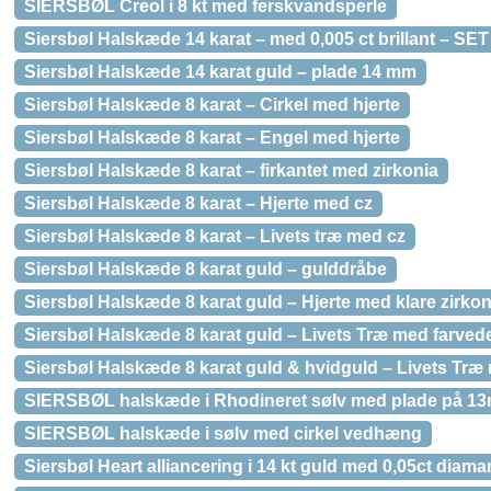
SIERSBØL Creol i 8 kt med ferskvandsperle
Siersbøl Halskæde 14 karat – med 0,005 ct brillant – SE
Siersbøl Halskæde 14 karat guld – plade 14 mm
Siersbøl Halskæde 8 karat – Cirkel med hjerte
Siersbøl Halskæde 8 karat – Engel med hjerte
Siersbøl Halskæde 8 karat – firkantet med zirkonia
Siersbøl Halskæde 8 karat – Hjerte med cz
Siersbøl Halskæde 8 karat – Livets træ med cz
Siersbøl Halskæde 8 karat guld – gulddråbe
Siersbøl Halskæde 8 karat guld – Hjerte med klare zirkon
Siersbøl Halskæde 8 karat guld – Livets Træ med farved
Siersbøl Halskæde 8 karat guld & hvidguld – Livets Træ 
SIERSBØL halskæde i Rhodineret sølv med plade på 1
SIERSBØL halskæde i sølv med cirkel vedhæng
Siersbøl Heart alliancering i 14 kt guld med 0,05ct diama