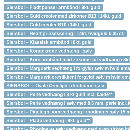
Siersbøl – Fladt panser armbånd i 8kt. guld
Siersbøl – Guld creoler med zirkoner Ø13 i 14kt. guld
Siersbøl – Guld creoler Ø10 i 14kt. guld
Siersbøl – Heart prinsessering i 14kt. hvidguld 0,05 ct.
Siersbøl – Klassisk armbånd i 8kt. guld
Siersbøl – Kongekrone vedhæng i sølv
Siersbøl – Kors armbånd med zirkoner på vedhæng i 8kt.
Siersbøl – Marguerit vedhæng i forgyldt sølv m hvid em
Siersbøl – Marguerit ørestikker i forgyldt sølv m hvid em
SIERSBØL – Ovale Øreclips i rhodineret sølv
Siersbøl – Perle vedhæng i 8 kt guld incl. kæde**
Siersbøl – Perle vedhæng i sølv med 8,6 mm. perle incl.
Siersbøl – Pigetegn som vedhæng i rhodineret sølv 15 
Siersbøl – Plade vedhæng i 8kt. guld**
Siersbøl – Rhodineret sølv vedhæng med grøn zirkon in