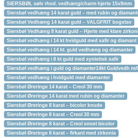
SIERSBØL sølv rhod. vedhæng/charm hjerte 15x9mm
Siersbøl vedhæng 14 karat guld – med rubin og diamant
Siersbøl Vedhæng 14 karat guld – VALGFRIT bogstav
Siersbøl Vedhæng 8 karat guld – Hjerte med klare zirkon
Siersbøl vedhæng i 14 kt hvidguld med safir og diamant
Siersbøl vedhæng i 14 kt. guld vedhæng og diamanter
Siersbøl vedhæng i 8 kt guld med syntetisk safir
Siersbøl vedhæng i guld og diamanter14kt Guldvedh m/0
Siersbøl vedhæng i hvidguld med diamanter
Siersbøl Øreringe 14 karat – Creol 30 mm
Siersbøl Øreringe 14 karat med rubin og diamanter
Siersbøl Øreringe 8 karat – bicolor knude
Siersbøl Øreringe 8 karat – Creol 30 mm
Siersbøl Øreringe 8 karat – Creol snoet bicolor
Siersbøl Øreringe 8 karat – firkant med zirkonia