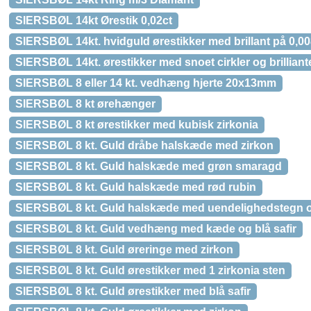
SIERSBØL 14kt Ørestik 0,02ct
SIERSBØL 14kt. hvidguld ørestikker med brillant på 0,00
SIERSBØL 14kt. ørestikker med snoet cirkler og brilliant
SIERSBØL 8 eller 14 kt. vedhæng hjerte 20x13mm
SIERSBØL 8 kt ørehænger
SIERSBØL 8 kt ørestikker med kubisk zirkonia
SIERSBØL 8 kt. Guld dråbe halskæde med zirkon
SIERSBØL 8 kt. Guld halskæde med grøn smaragd
SIERSBØL 8 kt. Guld halskæde med rød rubin
SIERSBØL 8 kt. Guld halskæde med uendelighedstegn o
SIERSBØL 8 kt. Guld vedhæng med kæde og blå safir
SIERSBØL 8 kt. Guld øreringe med zirkon
SIERSBØL 8 kt. Guld ørestikker med 1 zirkonia sten
SIERSBØL 8 kt. Guld ørestikker med blå safir