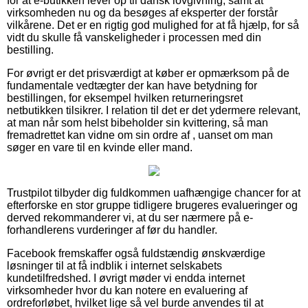
for at e-butikken lever op til dansk lovgivning, samt at
virksomheden nu og da besøges af eksperter der forstår
vilkårene. Det er en rigtig god mulighed for at få hjælp, for så
vidt du skulle få vanskeligheder i processen med din
bestilling.
For øvrigt er det prisværdigt at køber er opmærksom på de
fundamentale vedtægter der kan have betydning for
bestillingen, for eksempel hvilken returneringsret
netbutikken tilsikrer. I relation til det er det ydermere relevant,
at man når som helst bibeholder sin kvittering, så man
fremadrettet kan vidne om sin ordre af , uanset om man
søger en vare til en kvinde eller mand.
Trustpilot tilbyder dig fuldkommen uafhængige chancer for at
efterforske en stor gruppe tidligere brugeres evalueringer og
derved rekommanderer vi, at du ser nærmere på e-
forhandlerens vurderinger af før du handler.
Facebook fremskaffer også fuldstændig ønskværdige
løsninger til at få indblik i internet selskabets
kundetilfredshed. I øvrigt møder vi endda internet
virksomheder hvor du kan notere en evaluering af
ordreforløbet, hvilket lige så vel burde anvendes til at