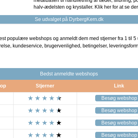
metalbasen til håndfletning af læder, slibning, p
halv-ædelsten og krystaller. Klik her for at se de
Se udvalget på DyrbergKern.dk
t populære webshops og anmeldt dem med stjerner fra 1 til 5 ud
rrelse, kundeservice, brugervenlighed, betingelser, leveringsfor
Bedst anmeldte webshops
op
Stjerner
Link
Besøg webshop
Besøg webshop
Besøg webshop
Besøg webshop