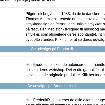
lle har nogle rigtig lækre smykker.
Pilgrim.dk begyndte i 1983, da de to danskere 
Thomas Adamsen – rettede deres innovative en
smykkedesign og fremstillede unikke smykker, 
på festivaler. Med stor kærlighed til musik og 
smykker, som afspejlede deres spontanitet, intimit
dybtfølte værdier. Klik her for at se deres udvalg
Se udvalget på Pilgrim.dk
Hos Brodersens.dk er de autoriserede forhandle
du ser i deres webshop. Det er din garanti for at
service og de originale produkter. Klik her for at
Se udvalget på Brodersens.dk
Hos FrederikIX.dk stræber de altid efter at bruge