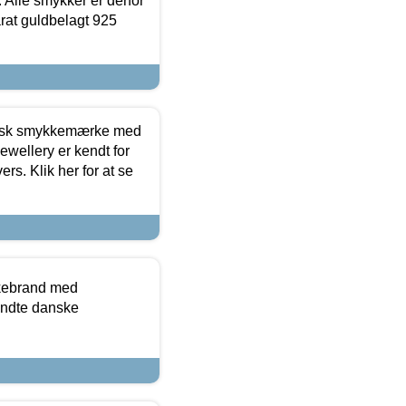
 Alle smykker er derfor
arat guldbelagt 925
dansk smykkemærke med
ewellery er kendt for
ers. Klik her for at se
kkebrand med
ndte danske