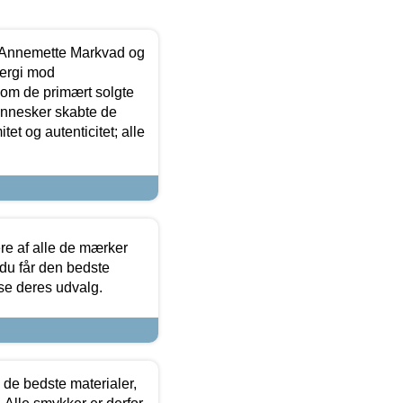
- Annemette Markvad og
ergi mod
som de primært solgte
mennesker skabte de
et og autenticitet; alle
.
re af alle de mærker
 du får den bedste
 se deres udvalg.
 de bedste materialer,