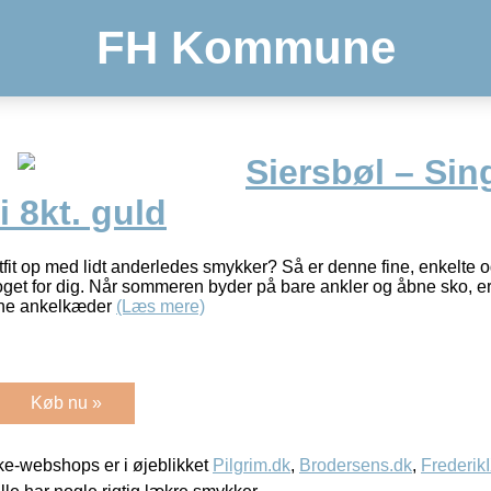
FH Kommune
Siersbøl – Si
 8kt. guld
utfit op med lidt anderledes smykker? Så er denne fine, enkelte 
et for dig. Når sommeren byder på bare ankler og åbne sko, er
fine ankelkæder
(Læs mere)
Køb nu »
e-webshops er i øjeblikket
Pilgrim.dk
,
Brodersens.dk
,
Frederik