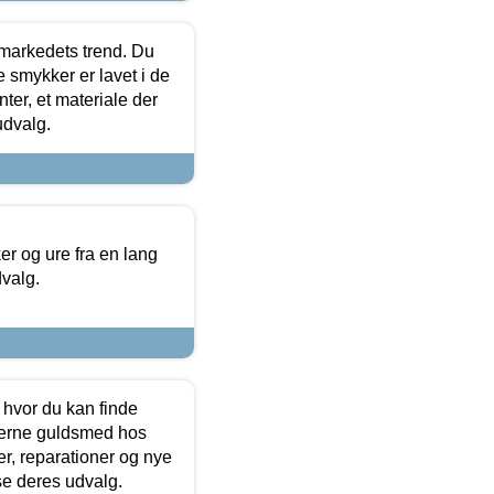
markedets trend. Du
e smykker er lavet i de
ter, et materiale der
udvalg.
 og ure fra en lang
dvalg.
 hvor du kan finde
terne guldsmed hos
r, reparationer og nye
se deres udvalg.