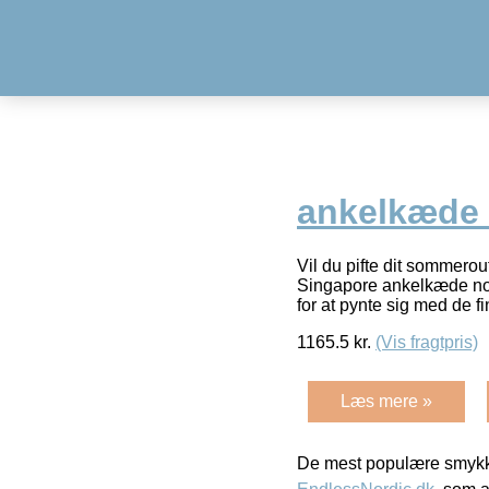
ankelkæde i
Vil du pifte dit sommero
Singapore ankelkæde nog
for at pynte sig med de 
1165.5
kr.
(Vis fragtpris)
Læs mere »
De mest populære smykk