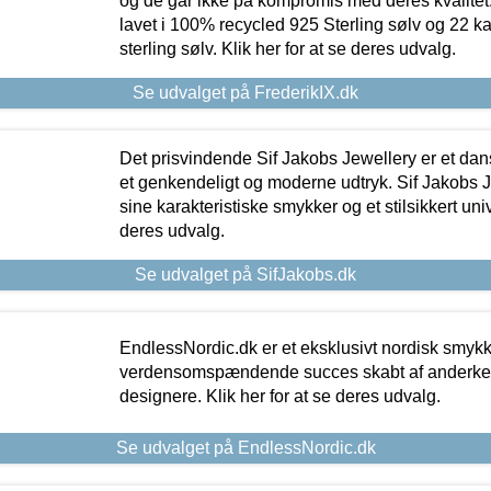
og de går ikke på kompromis med deres kvalitet.
lavet i 100% recycled 925 Sterling sølv og 22 k
sterling sølv. Klik her for at se deres udvalg.
Se udvalget på FrederikIX.dk
Det prisvindende Sif Jakobs Jewellery er et 
et genkendeligt og moderne udtryk. Sif Jakobs J
sine karakteristiske smykker og et stilsikkert univ
deres udvalg.
Se udvalget på SifJakobs.dk
EndlessNordic.dk er et eksklusivt nordisk smy
verdensomspændende succes skabt af anderke
designere. Klik her for at se deres udvalg.
Se udvalget på EndlessNordic.dk