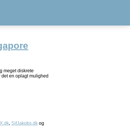
ngapore
og meget diskrete
 det en oplagt mulighed
IX.dk
,
SifJakobs.dk
og