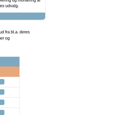
olering og montering af
res udvalg.
 fra bl.a. deres
mer og