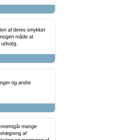
len af deres smykker
å nogen måde at
s udvalg.
inger og andre
gennemgår mange
 belægning af