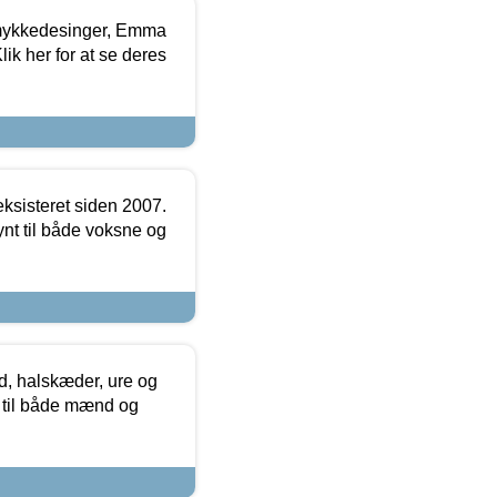
mykkedesinger, Emma
ik her for at se deres
ksisteret siden 2007.
nt til både voksne og
, halskæder, ure og
r til både mænd og