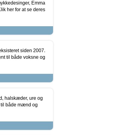
mykkedesinger, Emma
ik her for at se deres
ksisteret siden 2007.
nt til både voksne og
, halskæder, ure og
r til både mænd og