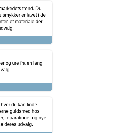
markedets trend. Du
e smykker er lavet i de
ter, et materiale der
udvalg.
 og ure fra en lang
dvalg.
 hvor du kan finde
terne guldsmed hos
r, reparationer og nye
se deres udvalg.