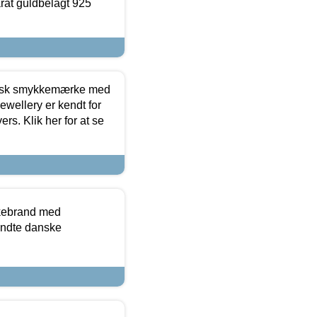
arat guldbelagt 925
dansk smykkemærke med
ewellery er kendt for
ers. Klik her for at se
kkebrand med
ndte danske