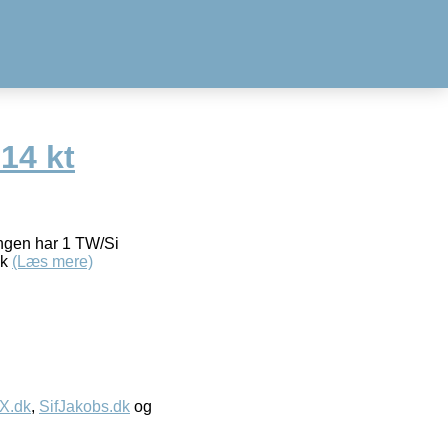
 14 kt
ingen har 1 TW/Si
nk
(Læs mere)
IX.dk
,
SifJakobs.dk
og