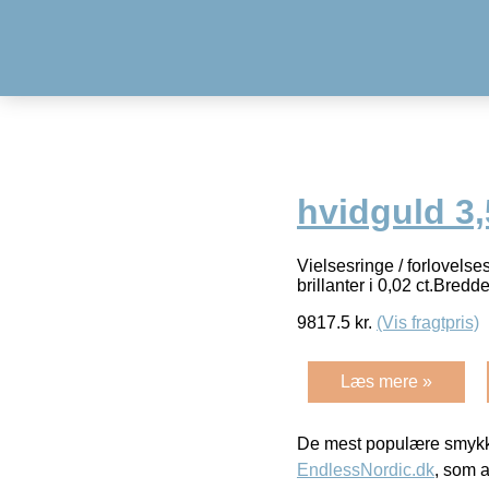
hvidguld 3,
Vielsesringe / forlovels
brillanter i 0,02 ct.Bre
9817.5
kr.
(Vis fragtpris)
Læs mere »
De mest populære smykk
EndlessNordic.dk
, som a