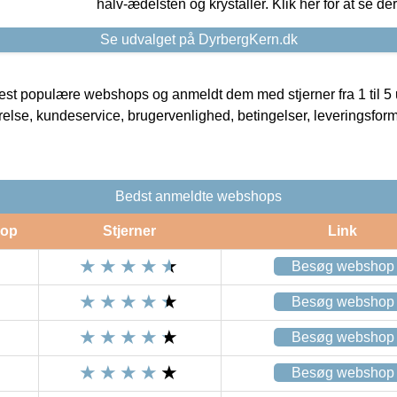
halv-ædelsten og krystaller. Klik her for at se de
Se udvalget på DyrbergKern.dk
t populære webshops og anmeldt dem med stjerner fra 1 til 5 ud
rrelse, kundeservice, brugervenlighed, betingelser, leveringsfor
Bedst anmeldte webshops
op
Stjerner
Link
Besøg webshop
Besøg webshop
Besøg webshop
Besøg webshop