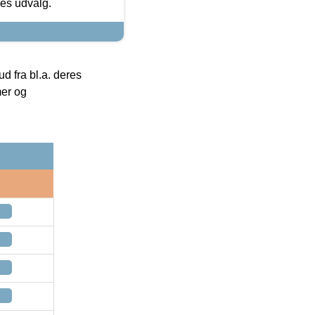
res udvalg.
 fra bl.a. deres
mer og