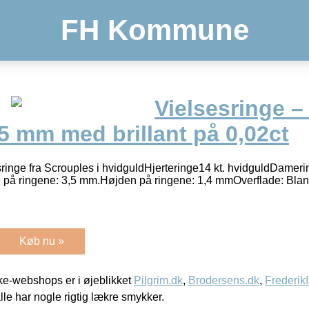
FH Kommune
Vielsesringe –
5 mm med brillant på 0,02ct
esringe fra Scrouples i hvidguldHjerteringe14 kt. hvidguldDamer
dde på ringene: 3,5 mm.Højden på ringene: 1,4 mmOverflade: Bla
Køb nu »
e-webshops er i øjeblikket
Pilgrim.dk
,
Brodersens.dk
,
Frederik
lle har nogle rigtig lækre smykker.