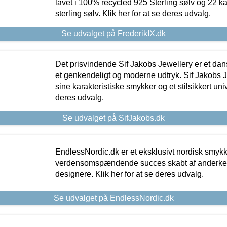
lavet i 100% recycled 925 Sterling sølv og 22 k
sterling sølv. Klik her for at se deres udvalg.
Se udvalget på FrederikIX.dk
Det prisvindende Sif Jakobs Jewellery er et 
et genkendeligt og moderne udtryk. Sif Jakobs J
sine karakteristiske smykker og et stilsikkert univ
deres udvalg.
Se udvalget på SifJakobs.dk
EndlessNordic.dk er et eksklusivt nordisk smy
verdensomspændende succes skabt af anderke
designere. Klik her for at se deres udvalg.
Se udvalget på EndlessNordic.dk