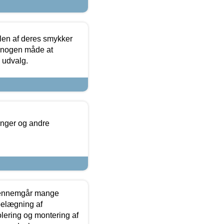
len af deres smykker
å nogen måde at
s udvalg.
inger og andre
gennemgår mange
 belægning af
olering og montering af