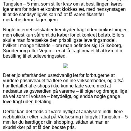
Tungsten – 5 mm, som stiller krav om at bestillingen køres
igennem forinden et konkret klokkeslæt, med hensynstagen
til at de sandsynligvis kan nå at få varen fikset før
medarbejderne tager hjem.
Nogle internet selskaber frembyder fragt uden omkostninger,
men oftest kun såfremt du køber for et konkret beløb. Ellers
skulle man foretrække den prisbilligste leveringsmodel,
hvilket i mange tilfælde – om man befinder sig i Silkeborg,
Sønderborg eller Vejen – er at få fragtfirmaet til at køre din
bestilling til et udleveringssted.
Det er jo efterhånden usædvanlig let for forbrugerne at
vurdere prisniveauet fra flere online virksomheder, og altså
har flertallet af e-shops ikke kunne lade være med at
nedsætte salgsværdien på varerne – til piger og drenge, lige
så vel som til voksne – betydeligt, og endda nogle gange
love fragt uden betaling.
Derfor kan det trods alt være nyttigt at analysere indtil flere
webbutikker efter rabat på Vielsesring i forgyldt Tungsten – 5
mm før du færdiggør din shopping, sådan at man er
skudsikker på at få den bedste pris.