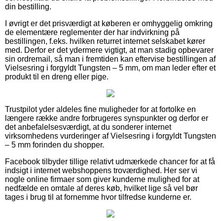
din bestilling.
I øvrigt er det prisværdigt at køberen er omhyggelig omkring
de elementære reglementer der har indvirkning på
bestillingen, f.eks. hvilken returret internet selskabet kører
med. Derfor er det ydermere vigtigt, at man stadig opbevarer
sin ordremail, så man i fremtiden kan eftervise bestillingen af
Vielsesring i forgyldt Tungsten – 5 mm, om man leder efter et
produkt til en dreng eller pige.
Trustpilot yder aldeles fine muligheder for at fortolke en
længere række andre forbrugeres synspunkter og derfor er
det anbefalelsesværdigt, at du sonderer internet
virksomhedens vurderinger af Vielsesring i forgyldt Tungsten
– 5 mm forinden du shopper.
Facebook tilbyder tillige relativt udmærkede chancer for at få
indsigt i internet webshoppens troværdighed. Her ser vi
nogle online firmaer som giver kunderne mulighed for at
nedfælde en omtale af deres køb, hvilket lige så vel bør
tages i brug til at fornemme hvor tilfredse kunderne er.