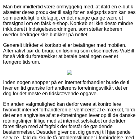
Man bør imidlertid være omhyggelig med, at ifald en e-butik
afsætter deres produkter til salg for en salgspris som kan ses
som uendeligt fordelagtig, er det mange gange være et
faresignal om en falsk e-shop. Kortkøb er ikke desto mindre
inkluderet i Indsigelsesordningen, som støtter køberen
overfor bedrageriske butikker på nettet.
Generelt tilråder vi kortkøb eller betalinger med mobilen.
Alternativt bør du bruge en løsning som eksempelvis ViaBill,
for så vidt du foretrækker at betale betalingen over et
længere tidsrum.
Inden nogen shopper på en internet forhandler burde de til
hver en tid granske forhandlerens forretningsvilkår, det er
dog for det meste en tidskrævende opgave.
En anden valgmulighed kan derfor være at kontrollere
hvorvidt internet forhandleren er verificeret af e-mærket, fordi
det er en angivelse af at e-forretningen lever op til de danske
retningslinjer, tillige med at internet selskabet undertiden
føres tilsyn med af fagfolk der forstår de gældende
bestemmelser. Desuden giver det dig genvej til hjælpende
service, ifald du skulle få problemstillinger i forbindelse med