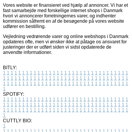
Vores website er finansieret ved hjælp af annoncer. Vi har et
fast samarbejde med forskellige internet shops i Danmark
hvori vi annoncerer forretningernes varer, og indhenter
kommission såfremt en af de besøgende på vores website
udfører en bestilling.
Vejledning vedrørende varer og online webshops i Danmark
opdateres ofte, men vi ønsker ikke at påtage os ansvaret for
justeringer der er udført siden vi sidst opdaterede de
anvendte informationer.
BITLY:
1
1
1
1
1
1
1
1
1
1
1
1
1
1
1
1
1
1
1
1
1
1
1
1
1
1
1
1
1
1
1
1
1
1
1
1
1
1
1
1
1
1
1
1
1
1
1
1
1
1
1
1
1
1
1
1
1
1
1
1
1
1
1
1
1
1
1
1
1
1
1
1
1
1
1
1
1
1
1
1
1
1
1
1
1
1
1
1
1
1
1
1
1
1
1
1
1
1
1
1
SPOTIFY:
1
1
1
1
1
1
1
1
1
1
1
1
1
1
1
1
1
1
1
1
1
1
1
1
1
1
1
1
1
1
1
1
1
1
1
1
1
1
1
1
1
1
1
1
1
1
1
1
1
1
1
1
1
1
1
1
1
1
1
1
1
1
1
1
1
1
1
1
1
1
1
1
1
1
1
1
1
1
1
1
1
1
1
1
1
1
1
1
1
1
1
1
1
1
1
1
1
1
1
1
CUTTLY BIO:
1
1
1
1
1
1
1
1
1
1
1
1
1
1
1
1
1
1
1
1
1
1
1
1
1
1
1
1
1
1
1
1
1
1