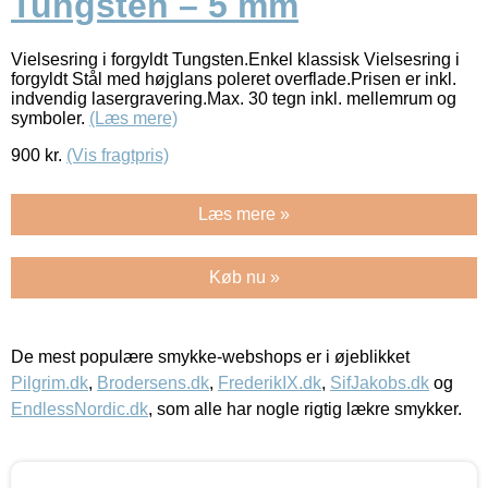
Tungsten – 5 mm
Vielsesring i forgyldt Tungsten.Enkel klassisk Vielsesring i
forgyldt Stål med højglans poleret overflade.Prisen er inkl.
indvendig lasergravering.Max. 30 tegn inkl. mellemrum og
symboler.
(Læs mere)
900
kr.
(Vis fragtpris)
Læs mere »
Køb nu »
De mest populære smykke-webshops er i øjeblikket
Pilgrim.dk
,
Brodersens.dk
,
FrederikIX.dk
,
SifJakobs.dk
og
EndlessNordic.dk
, som alle har nogle rigtig lækre smykker.