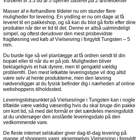
Vurderet til
3.5
ud af 5 stjerner baseret på
2
anmeldelser
Masser af e-forhandlere tildeler nu om stunder flere
muligheder for levering. En yndling er nu om dage at få
leveret til en pakkeshop, og så kan du blot gå forbi efter dine
produkter når der er tid til det. Denne er altså ualmindeligt
simpel, og oftest derudover den mest prisbevidste
fragtløsning ved køb af Vielsesring i forgyldt Tungsten – 5
mm.
Du burde lige så vel planlægge at få ordren sendt til din
bopæl eller til når du er på job. Muligheden bliver
beklageligvis et hak dyrere, men til gengæld vældig
problemfri. Den mest letkøbte leveringstype vil dog altid
være selv at hente produkterne, men den løsning
nødvendiggør at du fysisk befinder dig i nærheden af online
webshoppens tilholdssted.
Leveringstidspunktet på Vielsesringe i Tungsten kan i nogle
tilfælde være vældig væsentlig hvis du skal bruge din pakke
om kort tid, så med det formål er det særdeles meningsfuldt
at du undersøger den anslåede leveringsdato på den
vedkommende vare.
De fleste internet selskaber giver dag-til-dag levering på
mange af shoppens varer, eksempelvis Vielsesring i forgyldt