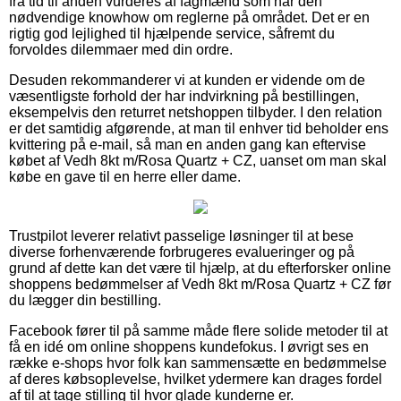
fra tid til anden vurderes af fagmænd som har den
nødvendige knowhow om reglerne på området. Det er en
rigtig god lejlighed til hjælpende service, såfremt du
forvoldes dilemmaer med din ordre.
Desuden rekommanderer vi at kunden er vidende om de
væsentligste forhold der har indvirkning på bestillingen,
eksempelvis den returret netshoppen tilbyder. I den relation
er det samtidig afgørende, at man til enhver tid beholder ens
kvittering på e-mail, så man en anden gang kan eftervise
købet af Vedh 8kt m/Rosa Quartz + CZ, uanset om man skal
købe en gave til en herre eller dame.
Trustpilot leverer relativt passelige løsninger til at bese
diverse forhenværende forbrugeres evalueringer og på
grund af dette kan det være til hjælp, at du efterforsker online
shoppens bedømmelser af Vedh 8kt m/Rosa Quartz + CZ før
du lægger din bestilling.
Facebook fører til på samme måde flere solide metoder til at
få en idé om online shoppens kundefokus. I øvrigt ses en
række e-shops hvor folk kan sammensætte en bedømmelse
af deres købsoplevelse, hvilket ydermere kan drages fordel
af til at tage stilling til hvor glade kunderne er.