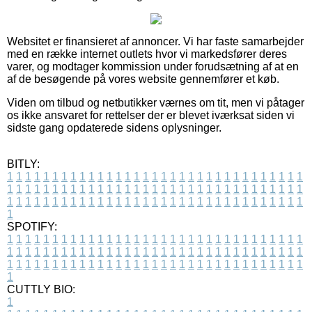
Websitet er finansieret af annoncer. Vi har faste samarbejder
med en række internet outlets hvor vi markedsfører deres
varer, og modtager kommission under forudsætning af at en
af de besøgende på vores website gennemfører et køb.
Viden om tilbud og netbutikker værnes om tit, men vi påtager
os ikke ansvaret for rettelser der er blevet iværksat siden vi
sidste gang opdaterede sidens oplysninger.
BITLY:
1
1
1
1
1
1
1
1
1
1
1
1
1
1
1
1
1
1
1
1
1
1
1
1
1
1
1
1
1
1
1
1
1
1
1
1
1
1
1
1
1
1
1
1
1
1
1
1
1
1
1
1
1
1
1
1
1
1
1
1
1
1
1
1
1
1
1
1
1
1
1
1
1
1
1
1
1
1
1
1
1
1
1
1
1
1
1
1
1
1
1
1
1
1
1
1
1
1
1
1
SPOTIFY:
1
1
1
1
1
1
1
1
1
1
1
1
1
1
1
1
1
1
1
1
1
1
1
1
1
1
1
1
1
1
1
1
1
1
1
1
1
1
1
1
1
1
1
1
1
1
1
1
1
1
1
1
1
1
1
1
1
1
1
1
1
1
1
1
1
1
1
1
1
1
1
1
1
1
1
1
1
1
1
1
1
1
1
1
1
1
1
1
1
1
1
1
1
1
1
1
1
1
1
1
CUTTLY BIO:
1