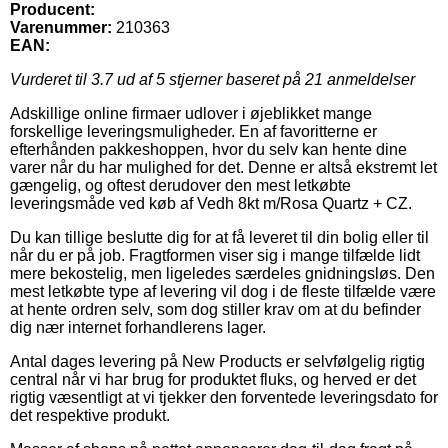
Producent:
Varenummer:
210363
EAN:
Vurderet til
3.7
ud af 5 stjerner baseret på
21
anmeldelser
Adskillige online firmaer udlover i øjeblikket mange
forskellige leveringsmuligheder. En af favoritterne er
efterhånden pakkeshoppen, hvor du selv kan hente dine
varer når du har mulighed for det. Denne er altså ekstremt let
gængelig, og oftest derudover den mest letkøbte
leveringsmåde ved køb af Vedh 8kt m/Rosa Quartz + CZ.
Du kan tillige beslutte dig for at få leveret til din bolig eller til
når du er på job. Fragtformen viser sig i mange tilfælde lidt
mere bekostelig, men ligeledes særdeles gnidningsløs. Den
mest letkøbte type af levering vil dog i de fleste tilfælde være
at hente ordren selv, som dog stiller krav om at du befinder
dig nær internet forhandlerens lager.
Antal dages levering på New Products er selvfølgelig rigtig
central når vi har brug for produktet fluks, og herved er det
rigtig væsentligt at vi tjekker den forventede leveringsdato for
det respektive produkt.