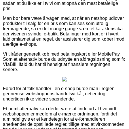
sådan at du ikke er i tvivl om at opnå den mest betalelige
pris.
Man bør bare være årvågen med, at når en netshop udlover
produkter til salg for en pris som kan ses som utrolig
fremragende, så er det mange gange være et karakteristika
der viser en svindel e-butik. Betalinger med kort er i hvert
fald omfavnet af en regel, der assisterer dig som køber imod
uærlige e-shops.
Vi tilråder generelt køb med betalingskort eller MobilePay.
Som et alternativ burde du udnytte en afdragsløsning som fx
ViaBill, ifald du har til hensigt at finansiere regningen
senere.
Forud for at folk handler i en e-shop burde man i reglen
gennemse webshoppens handelsvilkår, det er dog
undertiden ikke videre spændende.
Et nemt alternativ kan derfor være at finde ud af hvorvidt
webshoppen er medlem af e-mærke ordningen, fordi det
almindeligvis er et kendetegn for at e-forhandleren
anerkender de opstillede regler, tillige med at virksomheden