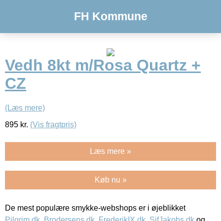
FH Kommune
Vedh 8kt m/Rosa Quartz +
CZ
(Læs mere)
895
kr.
(Vis fragtpris)
Læs mere »
Køb nu »
De mest populære smykke-webshops er i øjeblikket
Pilgrim.dk
,
Brodersens.dk
,
FrederikIX.dk
,
SifJakobs.dk
og