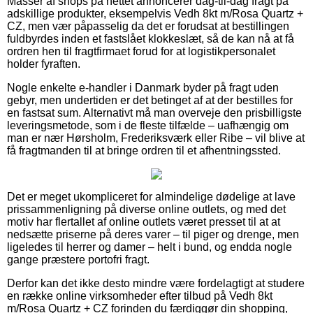
Masser af shops på nettet annoncerer dag-til-dag fragt på
adskillige produkter, eksempelvis Vedh 8kt m/Rosa Quartz +
CZ, men vær påpasselig da det er forudsat at bestillingen
fuldbyrdes inden et fastslået klokkeslæt, så de kan nå at få
ordren hen til fragtfirmaet forud for at logistikpersonalet
holder fyraften.
Nogle enkelte e-handler i Danmark byder på fragt uden
gebyr, men undertiden er det betinget af at der bestilles for
en fastsat sum. Alternativt må man overveje den prisbilligste
leveringsmetode, som i de fleste tilfælde – uafhængig om
man er nær Hørsholm, Frederiksværk eller Ribe – vil blive at
få fragtmanden til at bringe ordren til et afhentningssted.
Det er meget ukompliceret for almindelige dødelige at lave
prissammenligning på diverse online outlets, og med det
motiv har flertallet af online outlets været presset til at at
nedsætte priserne på deres varer – til piger og drenge, men
ligeledes til herrer og damer – helt i bund, og endda nogle
gange præstere portofri fragt.
Derfor kan det ikke desto mindre være fordelagtigt at studere
en række online virksomheder efter tilbud på Vedh 8kt
m/Rosa Quartz + CZ forinden du færdiggør din shopping,