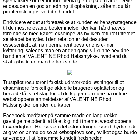
specialister som er indført i vedtægterne på området. Dette
er desuden en god anledning til opbakning, såfremt du får
problemstillinger ved din handel.
Endvidere er det at foretrække at kunden er hensynstagende
til de mest relevante bestemmelser der kan håndhæves i
forbindelse med købet, eksempelvis hvilken returret internet
selskabet benytter. I den relation er det desuden
essesentielt, at man permanent bevarer ens e-mail
kvittering, således man en anden gang vil kunne bevidne
handlen af VALENTINE Rhod Halssmykke, hvad end du
skal købe til en mand eller kvinde.
Trustpilot resulterer i faktisk udmærkede løsninger til at
eksaminere forskellige aktuelle brugeres opfattelser og
herved slår vi et slag for, at du kigger nærmere på online
webshoppens anmeldelser af VALENTINE Rhod
Halssmykke forinden du køber.
Facebook medfører på samme måde en lang række
gavnlige metoder til at få et kig ind i internet webshoppens
troværdighed. Her ses en del e-forretninger som tilbyder folk
at give en anmeldelse af købsoplevelsen, hvilket også burde
anvendes til at fornemme kundetilfredsheden.