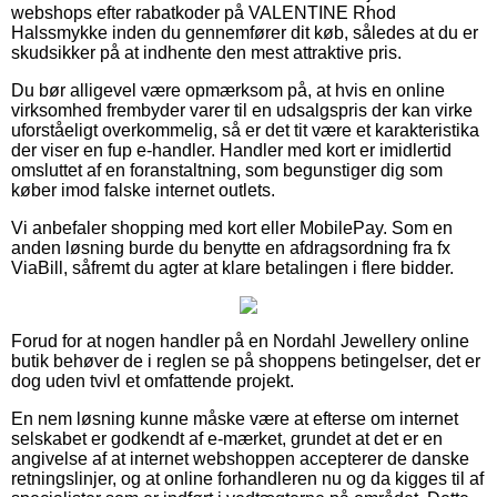
webshops efter rabatkoder på VALENTINE Rhod
Halssmykke inden du gennemfører dit køb, således at du er
skudsikker på at indhente den mest attraktive pris.
Du bør alligevel være opmærksom på, at hvis en online
virksomhed frembyder varer til en udsalgspris der kan virke
uforståeligt overkommelig, så er det tit være et karakteristika
der viser en fup e-handler. Handler med kort er imidlertid
omsluttet af en foranstaltning, som begunstiger dig som
køber imod falske internet outlets.
Vi anbefaler shopping med kort eller MobilePay. Som en
anden løsning burde du benytte en afdragsordning fra fx
ViaBill, såfremt du agter at klare betalingen i flere bidder.
Forud for at nogen handler på en Nordahl Jewellery online
butik behøver de i reglen se på shoppens betingelser, det er
dog uden tvivl et omfattende projekt.
En nem løsning kunne måske være at efterse om internet
selskabet er godkendt af e-mærket, grundet at det er en
angivelse af at internet webshoppen accepterer de danske
retningslinjer, og at online forhandleren nu og da kigges til af