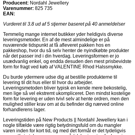
Producent:
Nordahl Jewellery
Varenummer:
825 735
EAN:
Vurderet til
3.8
ud af 5 stjerner baseret på
40
anmeldelser
Temmelig mange internet butikker yder heldigvis diverse
leveringsmetoder. En af de mest almindelige er på
nuværende tidspunkt at få afleveret pakken hos en
pakkeshop, hvor du så selv henter de nyindkøbte produkter
når det passer ind i din hverdag. Leveringsformen er jo
usædvanlig enkel, og endda desuden den mest prisbevidste
form for fragt ved køb af VALENTINE Rhod Halssmykke.
Du burde ydermere udse dig at bestille produkterne til
levering til dit hus eller til hvor du arbejder.
Leveringsmetoden bliver typisk en kende mere bekostelig,
men lige så vel ekstremt ukompliceret. Den mindst kostelige
form for levering er uden tvivl selv at hente ordren, men den
mulighed stiller krav om at du befinder dig nærved online
forhandlerens lager.
Leveringstiden på New Products || Nordahl Jewellery kan i
nogle tilfælde være rigtig betydningsfuld om du mangler
varen inden for kort tid, og med det formål er det tydeligvis