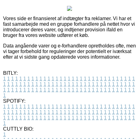
Vores side er finansieret af indtægter fra reklamer. Vi har et
fast samarbejde med en gruppe forhandlere på nettet hvor vi
introducerer deres varer, og indtjener provision ifald en
bruger fra vores website udfører et køb.
Data angående varer og e-forhandlere opretholdes ofte, men
vi tager forbehold for reguleringer der potentielt er iværksat
efter at vi sidste gang opdaterede vores informationer.
BITLY:
1
1
1
1
1
1
1
1
1
1
1
1
1
1
1
1
1
1
1
1
1
1
1
1
1
1
1
1
1
1
1
1
1
1
1
1
1
1
1
1
1
1
1
1
1
1
1
1
1
1
1
1
1
1
1
1
1
1
1
1
1
1
1
1
1
1
1
1
1
1
1
1
1
1
1
1
1
1
1
1
1
1
1
1
1
1
1
1
1
1
1
1
1
1
1
1
1
1
1
1
SPOTIFY:
1
1
1
1
1
1
1
1
1
1
1
1
1
1
1
1
1
1
1
1
1
1
1
1
1
1
1
1
1
1
1
1
1
1
1
1
1
1
1
1
1
1
1
1
1
1
1
1
1
1
1
1
1
1
1
1
1
1
1
1
1
1
1
1
1
1
1
1
1
1
1
1
1
1
1
1
1
1
1
1
1
1
1
1
1
1
1
1
1
1
1
1
1
1
1
1
1
1
1
1
CUTTLY BIO:
1