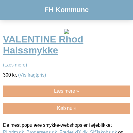
FH Kommune
VALENTINE Rhod
Halssmykke
(Læs mere)
300
kr.
(Vis fragtpris)
Læs mere »
Køb nu »
De mest populære smykke-webshops er i øjeblikket
Pilgrim.dk
,
Brodersens.dk
,
FrederikIX.dk
,
SifJakobs.dk
og