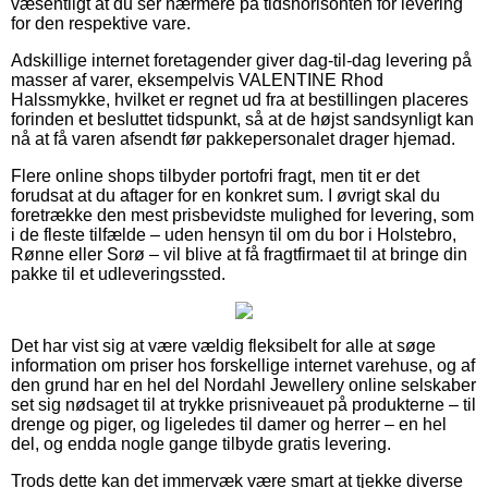
væsentligt at du ser nærmere på tidshorisonten for levering
for den respektive vare.
Adskillige internet foretagender giver dag-til-dag levering på
masser af varer, eksempelvis VALENTINE Rhod
Halssmykke, hvilket er regnet ud fra at bestillingen placeres
forinden et besluttet tidspunkt, så at de højst sandsynligt kan
nå at få varen afsendt før pakkepersonalet drager hjemad.
Flere online shops tilbyder portofri fragt, men tit er det
forudsat at du aftager for en konkret sum. I øvrigt skal du
foretrække den mest prisbevidste mulighed for levering, som
i de fleste tilfælde – uden hensyn til om du bor i Holstebro,
Rønne eller Sorø – vil blive at få fragtfirmaet til at bringe din
pakke til et udleveringssted.
Det har vist sig at være vældig fleksibelt for alle at søge
information om priser hos forskellige internet varehuse, og af
den grund har en hel del Nordahl Jewellery online selskaber
set sig nødsaget til at trykke prisniveauet på produkterne – til
drenge og piger, og ligeledes til damer og herrer – en hel
del, og endda nogle gange tilbyde gratis levering.
Trods dette kan det immervæk være smart at tjekke diverse