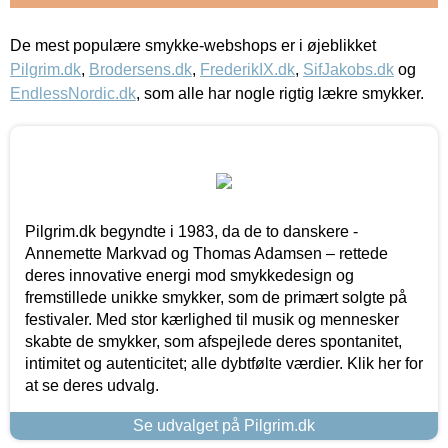
De mest populære smykke-webshops er i øjeblikket
Pilgrim.dk
,
Brodersens.dk
,
FrederikIX.dk
,
SifJakobs.dk
og
EndlessNordic.dk
, som alle har nogle rigtig lækre smykker.
Pilgrim.dk begyndte i 1983, da de to danskere -
Annemette Markvad og Thomas Adamsen – rettede
deres innovative energi mod smykkedesign og
fremstillede unikke smykker, som de primært solgte på
festivaler. Med stor kærlighed til musik og mennesker
skabte de smykker, som afspejlede deres spontanitet,
intimitet og autenticitet; alle dybtfølte værdier. Klik her for
at se deres udvalg.
Se udvalget på Pilgrim.dk