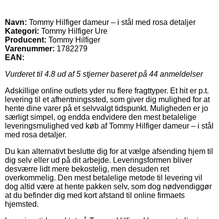
Navn:
Tommy Hilfiger dameur – i stål med rosa detaljer
Kategori:
Tommy Hilfiger Ure
Producent:
Tommy Hilfiger
Varenummer:
1782279
EAN:
Vurderet til
4.8
ud af 5 stjerner baseret på
44
anmeldelser
Adskillige online outlets yder nu flere fragttyper. Et hit er p.t.
levering til et afhentningssted, som giver dig mulighed for at
hente dine varer på et selvvalgt tidspunkt. Muligheden er jo
særligt simpel, og endda endvidere den mest betalelige
leveringsmulighed ved køb af Tommy Hilfiger dameur – i stål
med rosa detaljer.
Du kan alternativt beslutte dig for at vælge afsending hjem til
dig selv eller ud på dit arbejde. Leveringsformen bliver
desværre lidt mere bekostelig, men desuden ret
overkommelig. Den mest betalelige metode til levering vil
dog altid være at hente pakken selv, som dog nødvendiggør
at du befinder dig med kort afstand til online firmaets
hjemsted.