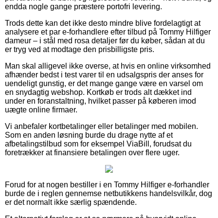
endda nogle gange præstere portofri levering.
Trods dette kan det ikke desto mindre blive fordelagtigt at
analysere et par e-forhandlere efter tilbud på Tommy Hilfiger
dameur – i stål med rosa detaljer før du køber, sådan at du
er tryg ved at modtage den prisbilligste pris.
Man skal alligevel ikke overse, at hvis en online virksomhed
afhænder bedst i test varer til en udsalgspris der anses for
uendeligt gunstig, er det mange gange være en varsel om
en snydagtig webshop. Kortkøb er trods alt dækket ind
under en foranstaltning, hvilket passer på køberen imod
uægte online firmaer.
Vi anbefaler kortbetalinger eller betalinger med mobilen.
Som en anden løsning burde du drage nytte af et
afbetalingstilbud som for eksempel ViaBill, forudsat du
foretrækker at finansiere betalingen over flere uger.
Forud for at nogen bestiller i en Tommy Hilfiger e-forhandler
burde de i reglen gennemse netbutikkens handelsvilkår, dog
er det normalt ikke særlig spændende.