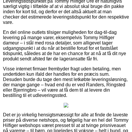
Leveringstidspunktet på Tommy Hilfiger Ure er naturligvis
særligt vigtig i tilfælde af at vi absolut skal bruge din pakke
inden for kort tid, og derfor er det altså aktuelt at man
checker det estimerede leveringstidspunkt for den respektive
vare.
En del online outlets tilsiger muligheden for dag-til-dag
levering på mange varer, eksempelvis Tommy Hilfiger
dameur – i stål med rosa detaljer, som alligevel tager
udgangspunkt i at du når at bestille forud for et fastslået
tidspunkt, således at de har en chance for at nå at få dit nye
produkt sendt afsted før de lageransatte får fri.
Visse internet firmaer frembyder fragt uden betaling, men
undertiden kun ifald der handles for en præcis sum.
Desuden burde du tage den mest letkøbte leveringsløsning,
der mange gange – hvad end du er ved Randers, Ringsted
eller Bjerringbro – vil være at få dem til at levere din
bestilling til et udleveringssted.
Det er jo virkelig hensigtsmæssigt for alle at finde de laveste
priser på diverse netshops, og følgelig har en hel del Tommy
Hilfiger webshops været presset til at at tvinge prisniveauet
på varerne – til børn, og ligeledes til voksne – helt i bund, og