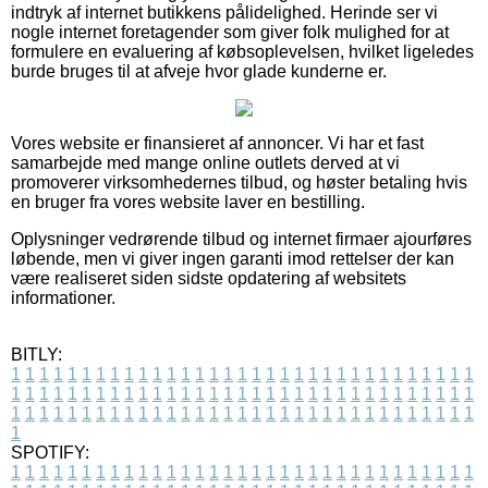
indtryk af internet butikkens pålidelighed. Herinde ser vi
nogle internet foretagender som giver folk mulighed for at
formulere en evaluering af købsoplevelsen, hvilket ligeledes
burde bruges til at afveje hvor glade kunderne er.
Vores website er finansieret af annoncer. Vi har et fast
samarbejde med mange online outlets derved at vi
promoverer virksomhedernes tilbud, og høster betaling hvis
en bruger fra vores website laver en bestilling.
Oplysninger vedrørende tilbud og internet firmaer ajourføres
løbende, men vi giver ingen garanti imod rettelser der kan
være realiseret siden sidste opdatering af websitets
informationer.
BITLY:
1
1
1
1
1
1
1
1
1
1
1
1
1
1
1
1
1
1
1
1
1
1
1
1
1
1
1
1
1
1
1
1
1
1
1
1
1
1
1
1
1
1
1
1
1
1
1
1
1
1
1
1
1
1
1
1
1
1
1
1
1
1
1
1
1
1
1
1
1
1
1
1
1
1
1
1
1
1
1
1
1
1
1
1
1
1
1
1
1
1
1
1
1
1
1
1
1
1
1
1
SPOTIFY:
1
1
1
1
1
1
1
1
1
1
1
1
1
1
1
1
1
1
1
1
1
1
1
1
1
1
1
1
1
1
1
1
1