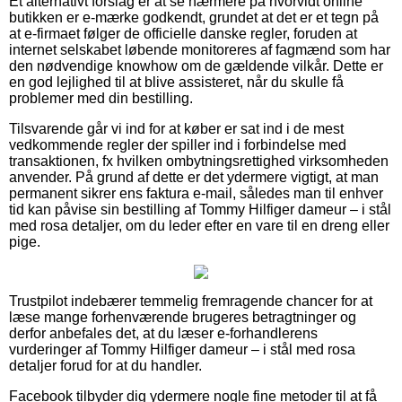
Et alternativt forslag er at se nærmere på hvorvidt online
butikken er e-mærke godkendt, grundet at det er et tegn på
at e-firmaet følger de officielle danske regler, foruden at
internet selskabet løbende monitoreres af fagmænd som har
den nødvendige knowhow om de gældende vilkår. Dette er
en god lejlighed til at blive assisteret, når du skulle få
problemer med din bestilling.
Tilsvarende går vi ind for at køber er sat ind i de mest
vedkommende regler der spiller ind i forbindelse med
transaktionen, fx hvilken ombytningsrettighed virksomheden
anvender. På grund af dette er det ydermere vigtigt, at man
permanent sikrer ens faktura e-mail, således man til enhver
tid kan påvise sin bestilling af Tommy Hilfiger dameur – i stål
med rosa detaljer, om du leder efter en vare til en dreng eller
pige.
Trustpilot indebærer temmelig fremragende chancer for at
læse mange forhenværende brugeres betragtninger og
derfor anbefales det, at du læser e-forhandlerens
vurderinger af Tommy Hilfiger dameur – i stål med rosa
detaljer forud for at du handler.
Facebook tilbyder dig ydermere nogle fine metoder til at få