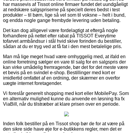
har massevis af Tissot online firmaer fundet det uundgåeligt
at nedskære salgspriserne på specielt deres bedst i test
produkter – til børn, lige så vel som til voksne – helt i bund,
og endda nogle gange frembyde levering uden betaling.
Det kan dog alligevel være fordelagtigt at eftergå nogle
forhandlere på nettet efter rabat på TISSOT Everytime
tofarvet armbåndsur i stål hvid skive forinden du bestiller,
sådan at du er tryg ved at få fat i den mest betalelige pris.
Man må lige meget hvad være omhyggelig med, at ifald en
online forretning sælger en vare til salg for en salgspris der
kan virke umådelig fremragende, bør det for det meste være
et bevis på en svindel e-shop. Bestillinger med kort er
imidlertid omfattet af en ordning, der skærmer en overfor
uægte internet foretagender.
Vi foreslår generelt shopping med kort eller MobilePay. Som
en alternativ mulighed kunne du anvende en løsning fra fx
ViaBill, når du tilstræber at klare prisen over en periode.
Inden folk bestiller på en Tissot shop bør de for at være på
den sikre side have øje for e-butikkens regler, men det er