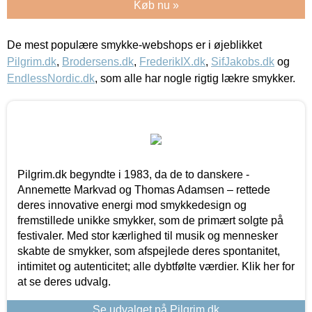
Køb nu »
De mest populære smykke-webshops er i øjeblikket
Pilgrim.dk
,
Brodersens.dk
,
FrederikIX.dk
,
SifJakobs.dk
og
EndlessNordic.dk
, som alle har nogle rigtig lækre smykker.
Pilgrim.dk begyndte i 1983, da de to danskere -
Annemette Markvad og Thomas Adamsen – rettede
deres innovative energi mod smykkedesign og
fremstillede unikke smykker, som de primært solgte på
festivaler. Med stor kærlighed til musik og mennesker
skabte de smykker, som afspejlede deres spontanitet,
intimitet og autenticitet; alle dybtfølte værdier. Klik her for
at se deres udvalg.
Se udvalget på Pilgrim.dk