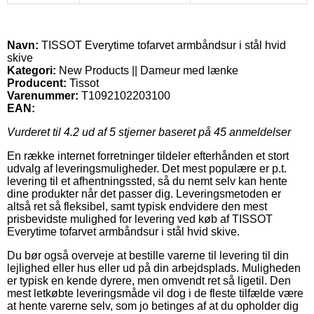
Navn:
TISSOT Everytime tofarvet armbåndsur i stål hvid
skive
Kategori:
New Products || Dameur med lænke
Producent:
Tissot
Varenummer:
T1092102203100
EAN:
Vurderet til
4.2
ud af 5 stjerner baseret på
45
anmeldelser
En række internet forretninger tildeler efterhånden et stort
udvalg af leveringsmuligheder. Det mest populære er p.t.
levering til et afhentningssted, så du nemt selv kan hente
dine produkter når det passer dig. Leveringsmetoden er
altså ret så fleksibel, samt typisk endvidere den mest
prisbevidste mulighed for levering ved køb af TISSOT
Everytime tofarvet armbåndsur i stål hvid skive.
Du bør også overveje at bestille varerne til levering til din
lejlighed eller hus eller ud på din arbejdsplads. Muligheden
er typisk en kende dyrere, men omvendt ret så ligetil. Den
mest letkøbte leveringsmåde vil dog i de fleste tilfælde være
at hente varerne selv, som jo betinges af at du opholder dig