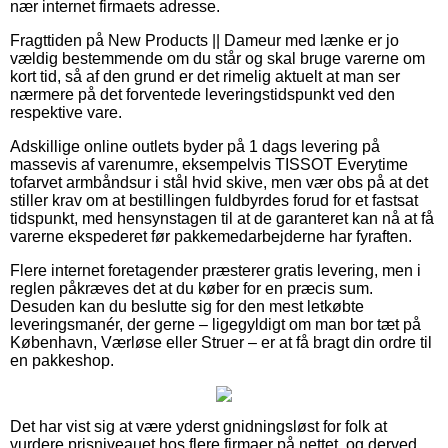
nær internet firmaets adresse.
Fragttiden på New Products || Dameur med lænke er jo
vældig bestemmende om du står og skal bruge varerne om
kort tid, så af den grund er det rimelig aktuelt at man ser
nærmere på det forventede leveringstidspunkt ved den
respektive vare.
Adskillige online outlets byder på 1 dags levering på
massevis af varenumre, eksempelvis TISSOT Everytime
tofarvet armbåndsur i stål hvid skive, men vær obs på at det
stiller krav om at bestillingen fuldbyrdes forud for et fastsat
tidspunkt, med hensynstagen til at de garanteret kan nå at få
varerne ekspederet før pakkemedarbejderne har fyraften.
Flere internet foretagender præsterer gratis levering, men i
reglen påkræves det at du køber for en præcis sum.
Desuden kan du beslutte sig for den mest letkøbte
leveringsmanér, der gerne – ligegyldigt om man bor tæt på
København, Værløse eller Struer – er at få bragt din ordre til
en pakkeshop.
Det har vist sig at være yderst gnidningsløst for folk at
vurdere prisniveauet hos flere firmaer på nettet, og derved