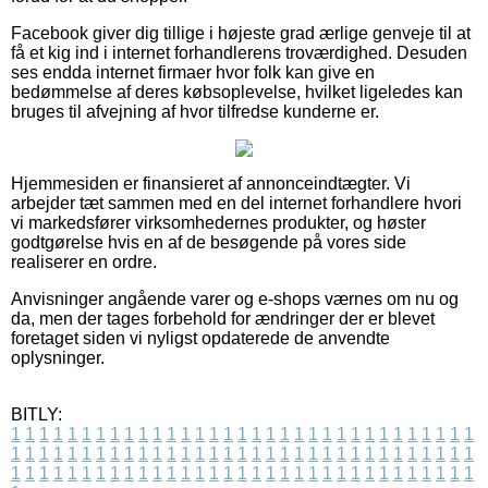
Facebook giver dig tillige i højeste grad ærlige genveje til at
få et kig ind i internet forhandlerens troværdighed. Desuden
ses endda internet firmaer hvor folk kan give en
bedømmelse af deres købsoplevelse, hvilket ligeledes kan
bruges til afvejning af hvor tilfredse kunderne er.
Hjemmesiden er finansieret af annonceindtægter. Vi
arbejder tæt sammen med en del internet forhandlere hvori
vi markedsfører virksomhedernes produkter, og høster
godtgørelse hvis en af de besøgende på vores side
realiserer en ordre.
Anvisninger angående varer og e-shops værnes om nu og
da, men der tages forbehold for ændringer der er blevet
foretaget siden vi nyligst opdaterede de anvendte
oplysninger.
BITLY:
1
1
1
1
1
1
1
1
1
1
1
1
1
1
1
1
1
1
1
1
1
1
1
1
1
1
1
1
1
1
1
1
1
1
1
1
1
1
1
1
1
1
1
1
1
1
1
1
1
1
1
1
1
1
1
1
1
1
1
1
1
1
1
1
1
1
1
1
1
1
1
1
1
1
1
1
1
1
1
1
1
1
1
1
1
1
1
1
1
1
1
1
1
1
1
1
1
1
1