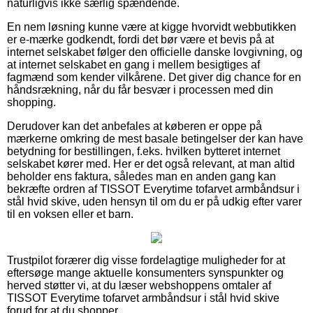
naturligvis ikke særlig spændende.
En nem løsning kunne være at kigge hvorvidt webbutikken
er e-mærke godkendt, fordi det bør være et bevis på at
internet selskabet følger den officielle danske lovgivning, og
at internet selskabet en gang i mellem besigtiges af
fagmænd som kender vilkårene. Det giver dig chance for en
håndsrækning, når du får besvær i processen med din
shopping.
Derudover kan det anbefales at køberen er oppe på
mærkerne omkring de mest basale betingelser der kan have
betydning for bestillingen, f.eks. hvilken bytteret internet
selskabet kører med. Her er det også relevant, at man altid
beholder ens faktura, således man en anden gang kan
bekræfte ordren af TISSOT Everytime tofarvet armbåndsur i
stål hvid skive, uden hensyn til om du er på udkig efter varer
til en voksen eller et barn.
Trustpilot forærer dig visse fordelagtige muligheder for at
eftersøge mange aktuelle konsumenters synspunkter og
herved støtter vi, at du læser webshoppens omtaler af
TISSOT Everytime tofarvet armbåndsur i stål hvid skive
forud for at du shopper.