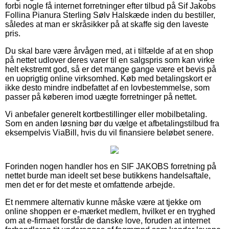
forbi nogle få internet forretninger efter tilbud på Sif Jakobs
Follina Pianura Sterling Sølv Halskæde inden du bestiller,
således at man er skråsikker på at skaffe sig den laveste
pris.
Du skal bare være årvågen med, at i tilfælde af at en shop
på nettet udlover deres varer til en salgspris som kan virke
helt ekstremt god, så er det mange gange være et bevis på
en uoprigtig online virksomhed. Køb med betalingskort er
ikke desto mindre indbefattet af en lovbestemmelse, som
passer på køberen imod uægte forretninger på nettet.
Vi anbefaler generelt kortbestillinger eller mobilbetaling.
Som en anden løsning bør du vælge et afbetalingstilbud fra
eksempelvis ViaBill, hvis du vil finansiere beløbet senere.
Forinden nogen handler hos en SIF JAKOBS forretning på
nettet burde man ideelt set bese butikkens handelsaftale,
men det er for det meste et omfattende arbejde.
Et nemmere alternativ kunne måske være at tjekke om
online shoppen er e-mærket medlem, hvilket er en tryghed
om at e-firmaet forstår de danske love, foruden at internet