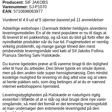
Producent:
SIF JAKOBS
Varenummer:
SJ-P1070
EAN:
5710698063977
Vurderet til
4.9
ud af 5 stjerner baseret på
11
anmeldelser
Adskillige webshops i Danmark tildeler heldigvis alverdens
leveringsmodeller. En af de mest populære er nu til dags at
få leveret til en pakkeshop, og så kan du blot gå forbi efter de
nyindkøbte produkter når du har tid. Fragtmetoden er nemlig
virkelig problemfri, og mange gange tilmed den mest
prisbevidste leveringsmåde ved køb af Sif Jakobs Follina
Pianura Sterling Sølv Halskæde.
Du kunne ligeledes prøve at få varerne bragt til din lejlighed
eller til hvor du arbejder. Den bliver typisk en smule dyrere,
men på den anden side super hensigtsmæssig. Den mindst
kostelige mulighed for levering vil dog altid vise sig at være
at hente pakken selv, som dog betinges af at du er nærved
internet webshoppens hjemsted.
Leveringsdygtigheden på Halskæde er naturligvis rigtig
essentiel i tilfælde af at vi står og skal bruge dine nye varer
omgående, så med det formål er det temmelig meningsfuldt
at man undersøger den estimerede leveringstid på den