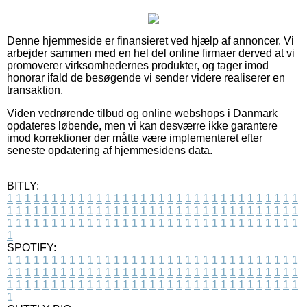
Denne hjemmeside er finansieret ved hjælp af annoncer. Vi
arbejder sammen med en hel del online firmaer derved at vi
promoverer virksomhedernes produkter, og tager imod
honorar ifald de besøgende vi sender videre realiserer en
transaktion.
Viden vedrørende tilbud og online webshops i Danmark
opdateres løbende, men vi kan desværre ikke garantere
imod korrektioner der måtte være implementeret efter
seneste opdatering af hjemmesidens data.
BITLY:
1
1
1
1
1
1
1
1
1
1
1
1
1
1
1
1
1
1
1
1
1
1
1
1
1
1
1
1
1
1
1
1
1
1
1
1
1
1
1
1
1
1
1
1
1
1
1
1
1
1
1
1
1
1
1
1
1
1
1
1
1
1
1
1
1
1
1
1
1
1
1
1
1
1
1
1
1
1
1
1
1
1
1
1
1
1
1
1
1
1
1
1
1
1
1
1
1
1
1
1
SPOTIFY:
1
1
1
1
1
1
1
1
1
1
1
1
1
1
1
1
1
1
1
1
1
1
1
1
1
1
1
1
1
1
1
1
1
1
1
1
1
1
1
1
1
1
1
1
1
1
1
1
1
1
1
1
1
1
1
1
1
1
1
1
1
1
1
1
1
1
1
1
1
1
1
1
1
1
1
1
1
1
1
1
1
1
1
1
1
1
1
1
1
1
1
1
1
1
1
1
1
1
1
1