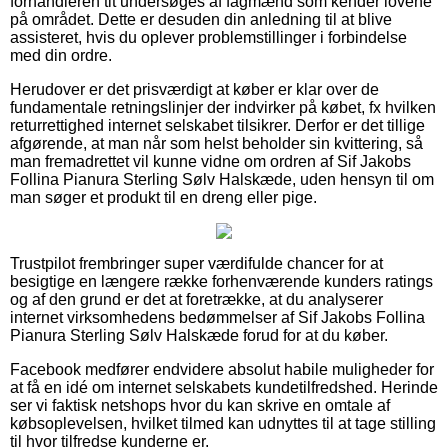
forhandleren tit undersøges af fagmænd som kender lovene
på området. Dette er desuden din anledning til at blive
assisteret, hvis du oplever problemstillinger i forbindelse
med din ordre.
Herudover er det prisværdigt at køber er klar over de
fundamentale retningslinjer der indvirker på købet, fx hvilken
returrettighed internet selskabet tilsikrer. Derfor er det tillige
afgørende, at man når som helst beholder sin kvittering, så
man fremadrettet vil kunne vidne om ordren af Sif Jakobs
Follina Pianura Sterling Sølv Halskæde, uden hensyn til om
man søger et produkt til en dreng eller pige.
Trustpilot frembringer super værdifulde chancer for at
besigtige en længere række forhenværende kunders ratings
og af den grund er det at foretrække, at du analyserer
internet virksomhedens bedømmelser af Sif Jakobs Follina
Pianura Sterling Sølv Halskæde forud for at du køber.
Facebook medfører endvidere absolut habile muligheder for
at få en idé om internet selskabets kundetilfredshed. Herinde
ser vi faktisk netshops hvor du kan skrive en omtale af
købsoplevelsen, hvilket tilmed kan udnyttes til at tage stilling
til hvor tilfredse kunderne er.