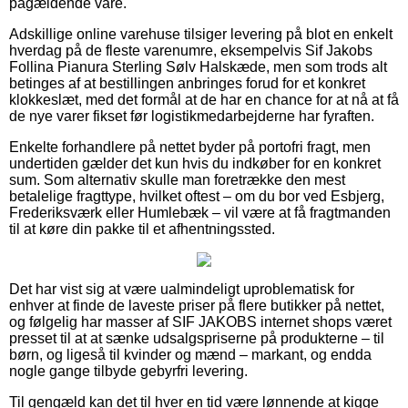
pågældende vare.
Adskillige online varehuse tilsiger levering på blot en enkelt
hverdag på de fleste varenumre, eksempelvis Sif Jakobs
Follina Pianura Sterling Sølv Halskæde, men som trods alt
betinges af at bestillingen anbringes forud for et konkret
klokkeslæt, med det formål at de har en chance for at nå at få
de nye varer fikset før logistikmedarbejderne har fyraften.
Enkelte forhandlere på nettet byder på portofri fragt, men
undertiden gælder det kun hvis du indkøber for en konkret
sum. Som alternativ skulle man foretrække den mest
betalelige fragttype, hvilket oftest – om du bor ved Esbjerg,
Frederiksværk eller Humlebæk – vil være at få fragtmanden
til at køre din pakke til et afhentningssted.
Det har vist sig at være ualmindeligt uproblematisk for
enhver at finde de laveste priser på flere butikker på nettet,
og følgelig har masser af SIF JAKOBS internet shops været
presset til at at sænke udsalgspriserne på produkterne – til
børn, og ligeså til kvinder og mænd – markant, og endda
nogle gange tilbyde gebyrfri levering.
Til gengæld kan det til hver en tid være lønnende at kigge