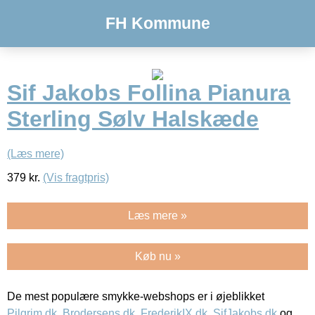
FH Kommune
Sif Jakobs Follina Pianura
Sterling Sølv Halskæde
(Læs mere)
379
kr.
(Vis fragtpris)
Læs mere »
Køb nu »
De mest populære smykke-webshops er i øjeblikket
Pilgrim.dk
,
Brodersens.dk
,
FrederikIX.dk
,
SifJakobs.dk
og