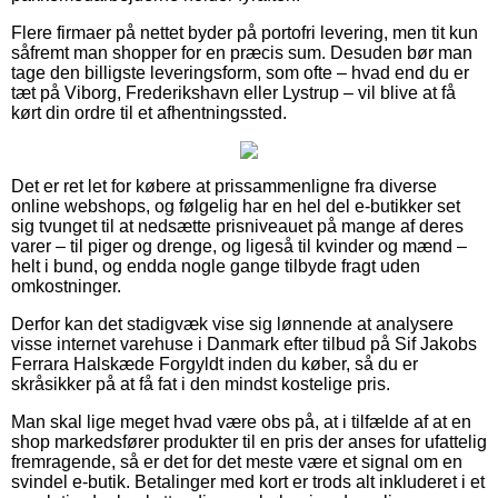
Flere firmaer på nettet byder på portofri levering, men tit kun
såfremt man shopper for en præcis sum. Desuden bør man
tage den billigste leveringsform, som ofte – hvad end du er
tæt på Viborg, Frederikshavn eller Lystrup – vil blive at få
kørt din ordre til et afhentningssted.
Det er ret let for købere at prissammenligne fra diverse
online webshops, og følgelig har en hel del e-butikker set
sig tvunget til at nedsætte prisniveauet på mange af deres
varer – til piger og drenge, og ligeså til kvinder og mænd –
helt i bund, og endda nogle gange tilbyde fragt uden
omkostninger.
Derfor kan det stadigvæk vise sig lønnende at analysere
visse internet varehuse i Danmark efter tilbud på Sif Jakobs
Ferrara Halskæde Forgyldt inden du køber, så du er
skråsikker på at få fat i den mindst kostelige pris.
Man skal lige meget hvad være obs på, at i tilfælde af at en
shop markedsfører produkter til en pris der anses for ufattelig
fremragende, så er det for det meste være et signal om en
svindel e-butik. Betalinger med kort er trods alt inkluderet i et