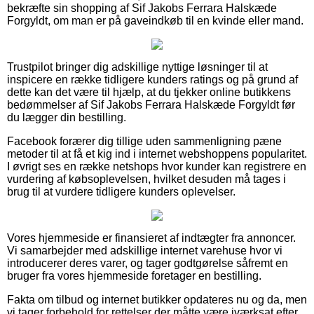
bekræfte sin shopping af Sif Jakobs Ferrara Halskæde
Forgyldt, om man er på gaveindkøb til en kvinde eller mand.
Trustpilot bringer dig adskillige nyttige løsninger til at
inspicere en række tidligere kunders ratings og på grund af
dette kan det være til hjælp, at du tjekker online butikkens
bedømmelser af Sif Jakobs Ferrara Halskæde Forgyldt før
du lægger din bestilling.
Facebook forærer dig tillige uden sammenligning pæne
metoder til at få et kig ind i internet webshoppens popularitet.
I øvrigt ses en række netshops hvor kunder kan registrere en
vurdering af købsoplevelsen, hvilket desuden må tages i
brug til at vurdere tidligere kunders oplevelser.
Vores hjemmeside er finansieret af indtægter fra annoncer.
Vi samarbejder med adskillige internet varehuse hvor vi
introducerer deres varer, og tager godtgørelse såfremt en
bruger fra vores hjemmeside foretager en bestilling.
Fakta om tilbud og internet butikker opdateres nu og da, men
vi tager forbehold for rettelser der måtte være iværksat efter