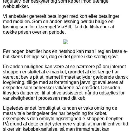
regulativ, der beskytter dig som køber imod uærlige
webbutikker.
Vi anbefaler generelt betalinger med kort eller betalinger
med mobilen. Som en anden løsning bør du bruge en
løsning som for eksempel ViaBill, ifald du tilstræber at
dække prisen over en periode.
Før nogen bestiller hos en netshop kan man i reglen læse e-
butikkens betingelser, dog er det gerne ikke særlig sjovt.
En anden mulighed kan være at se nærmere på om internet
shoppen er støttet af e-mærket, grundet at det længe har
været et bevis på at internet firmaet adlyder gældende dansk
lovgivning, tillige med at forretningen jævnligt evalueres af
eksperter som behersker vilkårene på området. Desuden
tilbydes du genvej til at blive assisteret, når du udsættes for
vanskeligheder i processen med dit køb.
Ligeledes er det fornuftigt at kunden er vaks omkring de
mest vitale betingelser der har betydning for købet,
eksempelvis den ombytningsrettighed e-shoppen benytter.
På grund af dette er det ydermere vigtigt, at man til enhver tid
sikrer sin købsbekræftelse, så man fremadrettet kan