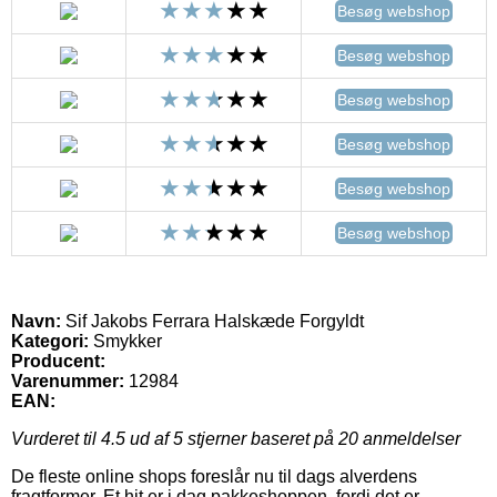
Besøg webshop
Besøg webshop
Besøg webshop
Besøg webshop
Besøg webshop
Besøg webshop
Navn:
Sif Jakobs Ferrara Halskæde Forgyldt
Kategori:
Smykker
Producent:
Varenummer:
12984
EAN:
Vurderet til
4.5
ud af 5 stjerner baseret på
20
anmeldelser
De fleste online shops foreslår nu til dags alverdens
fragtformer. Et hit er i dag pakkeshoppen, fordi det er