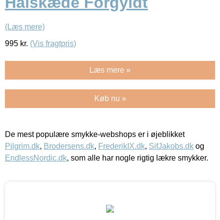
Halskæde Forgyldt
(Læs mere)
995
kr.
(Vis fragtpris)
Læs mere »
Køb nu »
De mest populære smykke-webshops er i øjeblikket
Pilgrim.dk
,
Brodersens.dk
,
FrederikIX.dk
,
SifJakobs.dk
og
EndlessNordic.dk
, som alle har nogle rigtig lækre smykker.