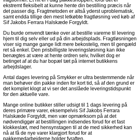
ekstremt fleksibelt at kunne hente din bestilling præcis når
det passer dig. Fragtmetoden er altså yderst uproblematisk,
samt endda tillige den mest letkøbte fragtløsning ved køb af
Sif Jakobs Ferrara Halskæde Forgyldt.
Du burde omvendt tænke over at bestille varerne til levering
hjem til dig selv eller ud på din arbejdsplads. Fragtløsningen
viser sig mange gange lidt mere bekostelig, men til gengæld
ret så enkel. Den prisbilligste leveringsløsning kan ikke
benægtes at være at hente ordren selv, hvilket dog er
betinget af at du har bopæl tæt på internet butikkens
arbejdslager.
Antal dages levering på Smykker er ultra bestemmende når
man behøver din pakke inden for kort tid, så af den grund er
det komplet klogt at vi ser det anslåede leveringstidspunkt
for den aktuelle vare.
Mange online butikker stiller udsigt til 1 dags levering på
deres primære varer, eksempelvis Sif Jakobs Ferrara
Halskæde Forgyldt, men vær opmærksom på at det
nødvendiggør at bestillingen indsendes forud for et fast
klokkeslæt, med hensynstagen til at de med sikkerhed kan
nå at få de nye varer klargjort forud for at
pakkemedarbejderne holder fyraften.