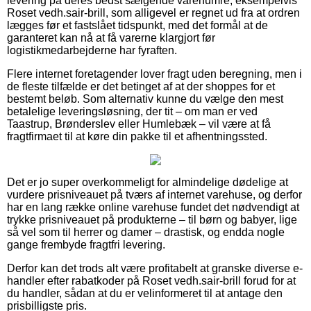
levering på deres bedst sælgende varenumre, eksempelvis
Roset vedh.sair-brill, som alligevel er regnet ud fra at ordren
lægges før et fastslået tidspunkt, med det formål at de
garanteret kan nå at få varerne klargjort før
logistikmedarbejderne har fyraften.
Flere internet foretagender lover fragt uden beregning, men i
de fleste tilfælde er det betinget af at der shoppes for et
bestemt beløb. Som alternativ kunne du vælge den mest
betalelige leveringsløsning, der tit – om man er ved
Taastrup, Brønderslev eller Humlebæk – vil være at få
fragtfirmaet til at køre din pakke til et afhentningssted.
Det er jo super overkommeligt for almindelige dødelige at
vurdere prisniveauet på tværs af internet varehuse, og derfor
har en lang række online varehuse fundet det nødvendigt at
trykke prisniveauet på produkterne – til børn og babyer, lige
så vel som til herrer og damer – drastisk, og endda nogle
gange frembyde fragtfri levering.
Derfor kan det trods alt være profitabelt at granske diverse e-
handler efter rabatkoder på Roset vedh.sair-brill forud for at
du handler, sådan at du er velinformeret til at antage den
prisbilligste pris.