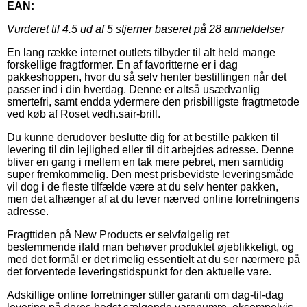
EAN:
Vurderet til
4.5
ud af 5 stjerner baseret på
28
anmeldelser
En lang række internet outlets tilbyder til alt held mange
forskellige fragtformer. En af favoritterne er i dag
pakkeshoppen, hvor du så selv henter bestillingen når det
passer ind i din hverdag. Denne er altså usædvanlig
smertefri, samt endda ydermere den prisbilligste fragtmetode
ved køb af Roset vedh.sair-brill.
Du kunne derudover beslutte dig for at bestille pakken til
levering til din lejlighed eller til dit arbejdes adresse. Denne
bliver en gang i mellem en tak mere pebret, men samtidig
super fremkommelig. Den mest prisbevidste leveringsmåde
vil dog i de fleste tilfælde være at du selv henter pakken,
men det afhænger af at du lever nærved online forretningens
adresse.
Fragttiden på New Products er selvfølgelig ret
bestemmende ifald man behøver produktet øjeblikkeligt, og
med det formål er det rimelig essentielt at du ser nærmere på
det forventede leveringstidspunkt for den aktuelle vare.
Adskillige online forretninger stiller garanti om dag-til-dag