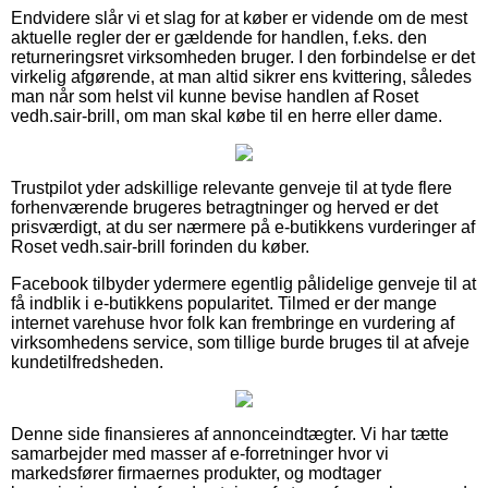
Endvidere slår vi et slag for at køber er vidende om de mest
aktuelle regler der er gældende for handlen, f.eks. den
returneringsret virksomheden bruger. I den forbindelse er det
virkelig afgørende, at man altid sikrer ens kvittering, således
man når som helst vil kunne bevise handlen af Roset
vedh.sair-brill, om man skal købe til en herre eller dame.
Trustpilot yder adskillige relevante genveje til at tyde flere
forhenværende brugeres betragtninger og herved er det
prisværdigt, at du ser nærmere på e-butikkens vurderinger af
Roset vedh.sair-brill forinden du køber.
Facebook tilbyder ydermere egentlig pålidelige genveje til at
få indblik i e-butikkens popularitet. Tilmed er der mange
internet varehuse hvor folk kan frembringe en vurdering af
virksomhedens service, som tillige burde bruges til at afveje
kundetilfredsheden.
Denne side finansieres af annonceindtægter. Vi har tætte
samarbejder med masser af e-forretninger hvor vi
markedsfører firmaernes produkter, og modtager