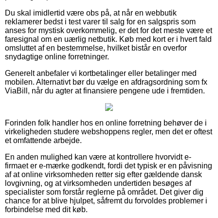
Du skal imidlertid være obs på, at når en webbutik
reklamerer bedst i test varer til salg for en salgspris som
anses for mystisk overkommelig, er det for det meste være et
faresignal om en uærlig netbutik. Køb med kort er i hvert fald
omsluttet af en bestemmelse, hvilket bistår en overfor
snydagtige online forretninger.
Generelt anbefaler vi kortbetalinger eller betalinger med
mobilen. Alternativt bør du vælge en afdragsordning som fx
ViaBill, når du agter at finansiere pengene ude i fremtiden.
Forinden folk handler hos en online forretning behøver de i
virkeligheden studere webshoppens regler, men det er oftest
et omfattende arbejde.
En anden mulighed kan være at kontrollere hvorvidt e-
firmaet er e-mærke godkendt, fordi det typisk er en påvisning
af at online virksomheden retter sig efter gældende dansk
lovgivning, og at virksomheden undertiden besøges af
specialister som forstår reglerne på området. Det giver dig
chance for at blive hjulpet, såfremt du forvoldes problemer i
forbindelse med dit køb.