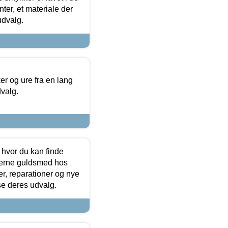
ter, et materiale der
udvalg.
 og ure fra en lang
dvalg.
 hvor du kan finde
terne guldsmed hos
r, reparationer og nye
se deres udvalg.