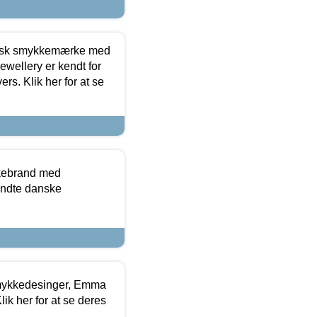
dansk smykkemærke med
ewellery er kendt for
ers. Klik her for at se
kkebrand med
ndte danske
mykkedesinger, Emma
ik her for at se deres