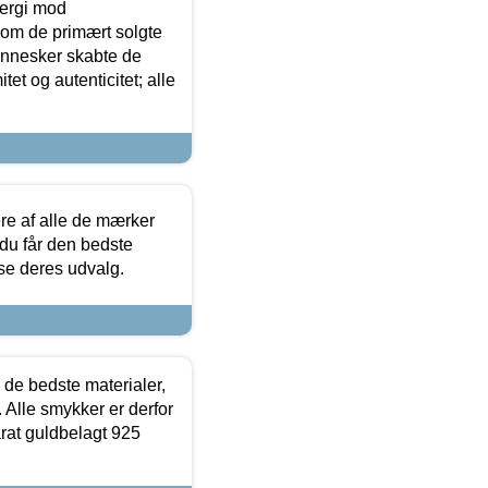
ergi mod
som de primært solgte
mennesker skabte de
et og autenticitet; alle
.
re af alle de mærker
 du får den bedste
 se deres udvalg.
 de bedste materialer,
 Alle smykker er derfor
arat guldbelagt 925