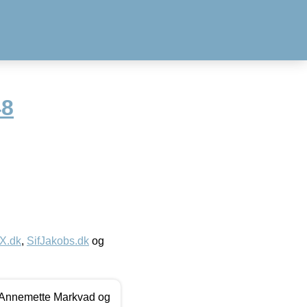
48
IX.dk
,
SifJakobs.dk
og
- Annemette Markvad og