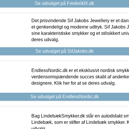
Se udvalget på FrederikIX.dk
Det prisvindende Sif Jakobs Jewellery er et 
et genkendeligt og moderne udtryk. Sif Jakobs J
sine karakteristiske smykker og et stilsikkert univ
deres udvalg.
Se udvalget på SifJakobs.dk
EndlessNordic.dk er et eksklusivt nordisk smy
verdensomspændende succes skabt af anderke
designere. Klik her for at se deres udvalg.
Se udvalget på EndlessNordic.dk
Bag LindebækSmykker.dk står en autodidakt s
Lindebæk, som er stifter af Lindebæk smykker. Kl
udvalg.