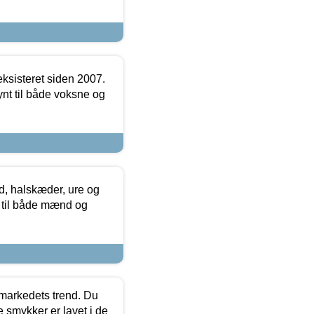
ksisteret siden 2007.
nt til både voksne og
, halskæder, ure og
r til både mænd og
markedets trend. Du
e smykker er lavet i de