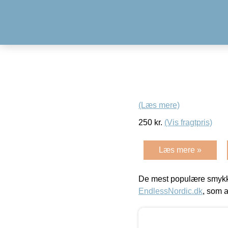
(Læs mere)
250
kr.
(Vis fragtpris)
Læs mere »
De mest populære smykk
EndlessNordic.dk
, som a