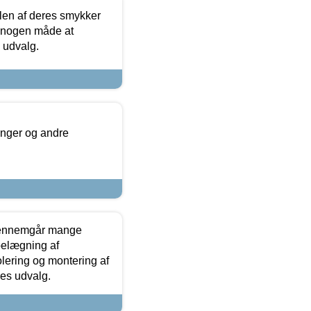
len af deres smykker
å nogen måde at
s udvalg.
inger og andre
gennemgår mange
 belægning af
olering og montering af
res udvalg.