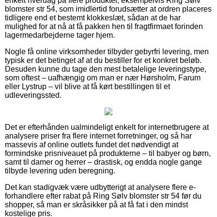
enkelt hverdag på flere produkter, eksempelvis Ring Sølv
blomster str 54, som imidlertid forudsætter at ordren placeres
tidligere end et bestemt klokkeslæt, sådan at de har
mulighed for at nå at få pakken hen til fragtfirmaet forinden
lagermedarbejderne tager hjem.
Nogle få online virksomheder tilbyder gebyrfri levering, men
typisk er det betinget af at du bestiller for et konkret beløb.
Desuden kunne du tage den mest betalelige leveringstype,
som oftest – uafhængig om man er nær Hørsholm, Farum
eller Lystrup – vil blive at få kørt bestillingen til et
udleveringssted.
Det er efterhånden ualmindeligt enkelt for internetbrugere at
analysere priser fra flere internet forretninger, og så har
massevis af online outlets fundet det nødvendigt at
formindske prisniveauet på produkterne – til babyer og børn,
samt til damer og herrer – drastisk, og endda nogle gange
tilbyde levering uden beregning.
Det kan stadigvæk være udbytterigt at analysere flere e-
forhandlere efter rabat på Ring Sølv blomster str 54 før du
shopper, så man er skråsikker på at få fat i den mindst
kostelige pris.