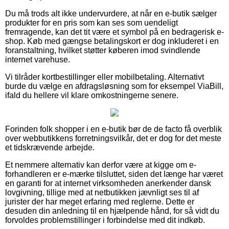
Du må trods alt ikke undervurdere, at når en e-butik sælger
produkter for en pris som kan ses som uendeligt
fremragende, kan det tit være et symbol på en bedragerisk e-
shop. Køb med gængse betalingskort er dog inkluderet i en
foranstaltning, hvilket støtter køberen imod svindlende
internet varehuse.
Vi tilråder kortbestillinger eller mobilbetaling. Alternativt
burde du vælge en afdragsløsning som for eksempel ViaBill,
ifald du hellere vil klare omkostningerne senere.
Forinden folk shopper i en e-butik bør de de facto få overblik
over webbutikkens forretningsvilkår, det er dog for det meste
et tidskrævende arbejde.
Et nemmere alternativ kan derfor være at kigge om e-
forhandleren er e-mærke tilsluttet, siden det længe har været
en garanti for at internet virksomheden anerkender dansk
lovgivning, tillige med at netbutikken jævnligt ses til af
jurister der har meget erfaring med reglerne. Dette er
desuden din anledning til en hjælpende hånd, for så vidt du
forvoldes problemstillinger i forbindelse med dit indkøb.