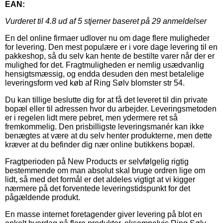
EAN:
Vurderet til
4.8
ud af 5 stjerner baseret på
29
anmeldelser
En del online firmaer udlover nu om dage flere muligheder
for levering. Den mest populære er i vore dage levering til en
pakkeshop, så du selv kan hente de bestilte varer når der er
mulighed for det. Fragtmuligheden er nemlig usædvanlig
hensigtsmæssig, og endda desuden den mest betalelige
leveringsform ved køb af Ring Sølv blomster str 54.
Du kan tillige beslutte dig for at få det leveret til din private
bopæl eller til adressen hvor du arbejder. Leveringsmetoden
er i regelen lidt mere pebret, men ydermere ret så
fremkommelig. Den prisbilligste leveringsmanér kan ikke
benægtes at være at du selv henter produkterne, men dette
kræver at du befinder dig nær online butikkens bopæl.
Fragtperioden på New Products er selvfølgelig rigtig
bestemmende om man absolut skal bruge ordren lige om
lidt, så med det formål er det aldeles vigtigt at vi kigger
nærmere på det forventede leveringstidspunkt for det
pågældende produkt.
En masse internet foretagender giver levering på blot en