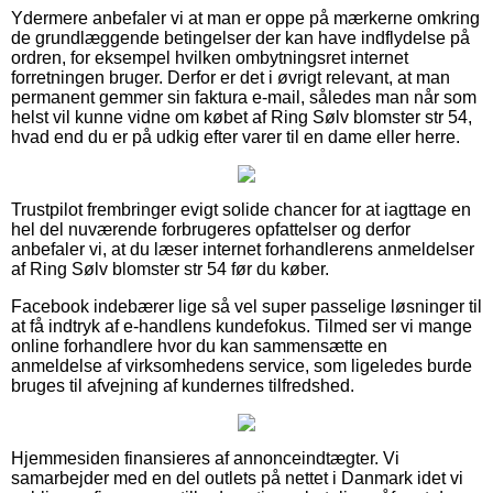
Ydermere anbefaler vi at man er oppe på mærkerne omkring
de grundlæggende betingelser der kan have indflydelse på
ordren, for eksempel hvilken ombytningsret internet
forretningen bruger. Derfor er det i øvrigt relevant, at man
permanent gemmer sin faktura e-mail, således man når som
helst vil kunne vidne om købet af Ring Sølv blomster str 54,
hvad end du er på udkig efter varer til en dame eller herre.
Trustpilot frembringer evigt solide chancer for at iagttage en
hel del nuværende forbrugeres opfattelser og derfor
anbefaler vi, at du læser internet forhandlerens anmeldelser
af Ring Sølv blomster str 54 før du køber.
Facebook indebærer lige så vel super passelige løsninger til
at få indtryk af e-handlens kundefokus. Tilmed ser vi mange
online forhandlere hvor du kan sammensætte en
anmeldelse af virksomhedens service, som ligeledes burde
bruges til afvejning af kundernes tilfredshed.
Hjemmesiden finansieres af annonceindtægter. Vi
samarbejder med en del outlets på nettet i Danmark idet vi