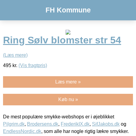
FH Kommune
Ring Sølv blomster str 54
(Læs mere)
495
kr.
(Vis fragtpris)
Læs mere »
Køb nu »
De mest populære smykke-webshops er i øjeblikket
Pilgrim.dk
,
Brodersens.dk
,
FrederikIX.dk
,
SifJakobs.dk
og
EndlessNordic.dk
, som alle har nogle rigtig lækre smykker.