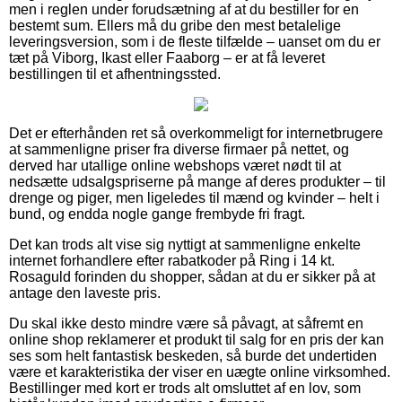
men i reglen under forudsætning af at du bestiller for en
bestemt sum. Ellers må du gribe den mest betalelige
leveringsversion, som i de fleste tilfælde – uanset om du er
tæt på Viborg, Ikast eller Faaborg – er at få leveret
bestillingen til et afhentningssted.
Det er efterhånden ret så overkommeligt for internetbrugere
at sammenligne priser fra diverse firmaer på nettet, og
derved har utallige online webshops været nødt til at
nedsætte udsalgspriserne på mange af deres produkter – til
drenge og piger, men ligeledes til mænd og kvinder – helt i
bund, og endda nogle gange frembyde fri fragt.
Det kan trods alt vise sig nyttigt at sammenligne enkelte
internet forhandlere efter rabatkoder på Ring i 14 kt.
Rosaguld forinden du shopper, sådan at du er sikker på at
antage den laveste pris.
Du skal ikke desto mindre være så påvagt, at såfremt en
online shop reklamerer et produkt til salg for en pris der kan
ses som helt fantastisk beskeden, så burde det undertiden
være et karakteristika der viser en uægte online virksomhed.
Bestillinger med kort er trods alt omsluttet af en lov, som