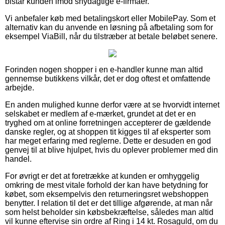
bistår kunden imod snydagtige e-firmaer.
Vi anbefaler køb med betalingskort eller MobilePay. Som et
alternativ kan du anvende en løsning på afbetaling som for
eksempel ViaBill, når du tilstræber at betale beløbet senere.
Forinden nogen shopper i en e-handler kunne man altid
gennemse butikkens vilkår, det er dog oftest et omfattende
arbejde.
En anden mulighed kunne derfor være at se hvorvidt internet
selskabet er medlem af e-mærket, grundet at det er en
tryghed om at online forretningen accepterer de gældende
danske regler, og at shoppen tit kigges til af eksperter som
har meget erfaring med reglerne. Dette er desuden en god
genvej til at blive hjulpet, hvis du oplever problemer med din
handel.
For øvrigt er det at foretrække at kunden er omhyggelig
omkring de mest vitale forhold der kan have betydning for
købet, som eksempelvis den returneringsret webshoppen
benytter. I relation til det er det tillige afgørende, at man når
som helst beholder sin købsbekræftelse, således man altid
vil kunne eftervise sin ordre af Ring i 14 kt. Rosaguld, om du