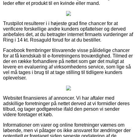
leder efter et produkt til en kvinde eller mand.
Trustpilot resulterer i i højeste grad fine chancer for at
verificere forskellige andre kunders opfattelser og derved
anbefales det, at du betragter internet firmaets vurderinger af
Ring i 14 kt. Rosaguld forud for at du bestiller.
Facebook frembringer tilsvarende visse pålidelige chancer
for at få kendskab til e-forretningens troværdighed. Tilmed er
der en række forhandlere på nettet som gør det muligt at
levere en evaluering af virksomhedens service, som lige så
vel må tages i brug til at tage stilling til tidligere kunders
oplevelser.
Websitet finansieres af annoncer. Vi har aftaler med
adskillige forretninger på nettet derved at vi formidler deres
tilbud, og tager godtgørelse ifald den person vi sender
videre foretager et køb.
Informationer om varer og online forretninger værnes om
løbende, men vi påtager os ikke ansvaret for ændringer der
potentielt er foretaget siden seneste opdatering af de