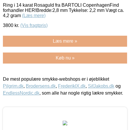
Ring i 14 karat Rosaguld fra BARTOLI CopenhagenFind
forhandler HER!Bredde:2,8 mm Tykkelse: 2,2 mm Vægt ca.
4,2 gram
(Læs mere)
3800
kr.
(Vis fragtpris)
Læs mere »
Køb nu »
De mest populære smykke-webshops er i øjeblikket
Pilgrim.dk
,
Brodersens.dk
,
FrederikIX.dk
,
SifJakobs.dk
og
EndlessNordic.dk
, som alle har nogle rigtig lækre smykker.