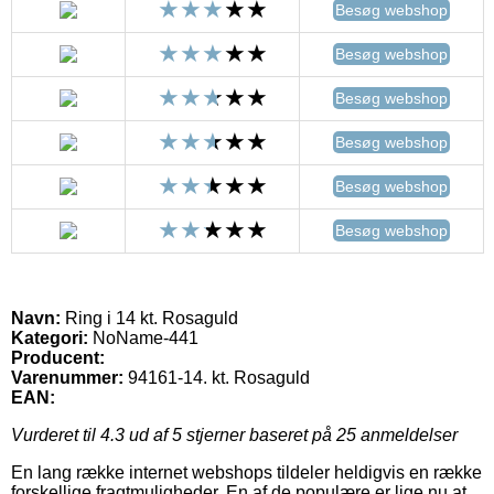
Besøg webshop
Besøg webshop
Besøg webshop
Besøg webshop
Besøg webshop
Besøg webshop
Navn:
Ring i 14 kt. Rosaguld
Kategori:
NoName-441
Producent:
Varenummer:
94161-14. kt. Rosaguld
EAN:
Vurderet til
4.3
ud af 5 stjerner baseret på
25
anmeldelser
En lang række internet webshops tildeler heldigvis en række
forskellige fragtmuligheder. En af de populære er lige nu at