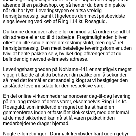
afsende til en pakkeshop, og så henter du bare din pakke
når du har lyst. Leveringstypen er altså vældig
hensigtsmæssig, samt tit ligeledes den mest prisbevidste
slags levering ved køb af Ring i 14 kt. Rosaguld.
Du kunne derudover afveje for og imod at få ordren sendt til
din adresse eller ud til dit arbejde. Fragtmuligheden bliver
oftest en lille smule mere omkostningsfuld, men også ret
hensigtsmæssig. Den mest betalelige leveringsform er uden
tvivl at hente pakken selv, hvilket dog afhænger af at du
befinder dig nærved e-firmaets adresse.
Leveringshastigheden på NoName-441 er naturligvis meget
vigtig i tilfælde af at du behøver din pakke om få sekunder,
så med det formål er det sandelig klogt at vi besigtiger den
anslåede leveringsdato for den respektive vare.
En del online virksomheder annoncerer dag-til-dag levering
på en lang række af deres varer, eksempelvis Ring i 14 kt.
Rosaguld, som imidlertid er regnet ud fra at handlen
gemmenføres inden et fastslået klokkeslæt, med det formål
at de med sikkerhed kan nå at få varen pakket inden
medarbejderne drager hjemad.
Nogle e-forretninger i Danmark frembyder fragt uden gebyr,