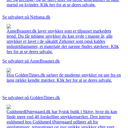
mænd og kvinder. Klik her for at se deres udvalg.
Se udvalget på Nirbana.dk
AnneBrauner.dk laver smykker som er tilpasset markedets
trend. Du får tidsløse smykker du kan nyde i mange år, alle
smykker er lavet i de såkaldt Zirkoner som også kaldes
industridiamanter, et materiale der næppe findes stærkere. Klik
her for at se deres udvalg.
Se udvalget på AnneBrauner.dk
Hos GoldenTimes.dk sælger de moderne smykker og ure fra en
lang række kendte mærker. Klik her for at se deres udvalg.
Se udvalget på GoldenTimes.dk
GuldsmedØstergaard.dk har fysisk butik i Skive, hvor du kan
finde mere end 40 forskellige smykkemærker. Den interne
guldsmed hos Guldsmed Østergaard udfører alt fra
stenfatninger, reparationer og nye unikke smykker efter eget