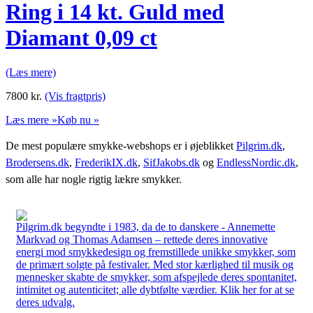
Ring i 14 kt. Guld med
Diamant 0,09 ct
(Læs mere)
7800
kr.
(Vis fragtpris)
Læs mere »
Køb nu »
De mest populære smykke-webshops er i øjeblikket
Pilgrim.dk
,
Brodersens.dk
,
FrederikIX.dk
,
SifJakobs.dk
og
EndlessNordic.dk
,
som alle har nogle rigtig lækre smykker.
Pilgrim.dk begyndte i 1983, da de to danskere - Annemette
Markvad og Thomas Adamsen – rettede deres innovative
energi mod smykkedesign og fremstillede unikke smykker, som
de primært solgte på festivaler. Med stor kærlighed til musik og
mennesker skabte de smykker, som afspejlede deres spontanitet,
intimitet og autenticitet; alle dybtfølte værdier. Klik her for at se
deres udvalg.