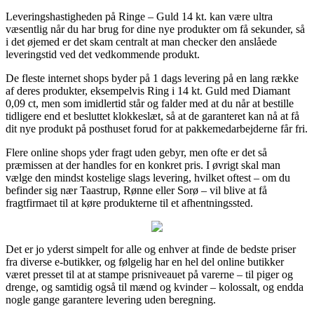
Leveringshastigheden på Ringe – Guld 14 kt. kan være ultra
væsentlig når du har brug for dine nye produkter om få sekunder, så
i det øjemed er det skam centralt at man checker den anslåede
leveringstid ved det vedkommende produkt.
De fleste internet shops byder på 1 dags levering på en lang række
af deres produkter, eksempelvis Ring i 14 kt. Guld med Diamant
0,09 ct, men som imidlertid står og falder med at du når at bestille
tidligere end et besluttet klokkeslæt, så at de garanteret kan nå at få
dit nye produkt på posthuset forud for at pakkemedarbejderne får fri.
Flere online shops yder fragt uden gebyr, men ofte er det så
præmissen at der handles for en konkret pris. I øvrigt skal man
vælge den mindst kostelige slags levering, hvilket oftest – om du
befinder sig nær Taastrup, Rønne eller Sorø – vil blive at få
fragtfirmaet til at køre produkterne til et afhentningssted.
Det er jo yderst simpelt for alle og enhver at finde de bedste priser
fra diverse e-butikker, og følgelig har en hel del online butikker
været presset til at at stampe prisniveauet på varerne – til piger og
drenge, og samtidig også til mænd og kvinder – kolossalt, og endda
nogle gange garantere levering uden beregning.