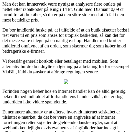
Men det kan immervæk være nyttigt at analysere flere outlets på
nettet efter rabatkoder på Ring i 14 kt. Guld med Diamant 0,09 ct
forud for at du køber, så du er på den sikre side med at få fat i den
mest betalelige pris.
Du bør imidlertid huske på, at i tilfælde af at en butik afsætter bedst i
test varer til en pris som anses for utopisk beskeden, så kan det for
det meste være et tegn på en uærlig e-shop. Handler med kort er
imidlertid omfavnet af en orden, som skærmer dig som køber imod
bedrageriske e-firmaer.
Vi foreslår generelt kortkøb eller betalinger med mobilen. Som
alternativ burde du udnytte en løsning på afbetaling fra for eksempel
ViaBill, ifald du ønsker at afdrage regningen senere.
Forinden nogen køber hos en internet handler kan de altid gøre sig
bekendt med indholdet af forhandlerens handelsvilkår, det er dog
undertiden ikke videre spændende.
Et nemmere alternativ er at efterse hvorvidt internet selskabet er
tilsluttet e-mærket, da det bør være en angivelse af at internet
forretningen retter sig efter de gældende danske regler, samt at
webbutikken lejlighedsvis evalueres af fagfolk der har indsigt i