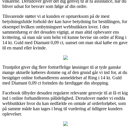
vilkårene. Derudover giver det dig genvej til at få assistance, når du
bliver udsat for besvær som følge af din ordre.
Tilsvarende støtter vi at kunden er opmærksom på de mest
betydningsfulde forhold der kan have betydning for bestillingen, for
eksempel hvilken ombytningsret webbutikken lover. I den
sammenhæng er det desuden vigtigt, at man altid opbevarer ens
kvittering, så man når som helst vil kunne bevise sin ordre af Ring i
14 kt. Guld med Diamant 0,09 ct, uanset om man skal købe en gave
til en mand eller kvinde.
Trustpilot giver dig flere fortræffelige løsninger til at tyde ganske
mange aktuelle køberes domme og af den grund går vi ind for, at du
besigtiger online forhandlerens anmeldelser af Ring i 14 kt. Guld
med Diamant 0,09 ct forinden du færdiggør din shopping.
Facebook tilbyder desuden regulære relevante genveje til at få et kig
ind i online forhandlerens pålidelighed. Derudover møder vi endda
webbutikker hvor du kan nedfælde en omtale af ordreforløbet, som
på samme måde kan tages i brug til vurdering af tidligere kunders
oplevelser.