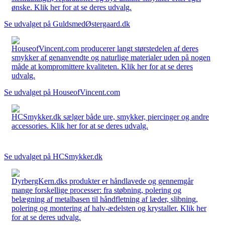
ønske. Klik her for at se deres udvalg.
Se udvalget på GuldsmedØstergaard.dk
HouseofVincent.com producerer langt størstedelen af deres
smykker af genanvendte og naturlige materialer uden på nogen
måde at kompromittere kvaliteten. Klik her for at se deres
udvalg.
Se udvalget på HouseofVincent.com
HCSmykker.dk sælger både ure, smykker, piercinger og andre
accessories. Klik her for at se deres udvalg.
Se udvalget på HCSmykker.dk
DyrbergKern.dks produkter er håndlavede og gennemgår
mange forskellige processer: fra støbning, polering og
belægning af metalbasen til håndfletning af læder, slibning,
polering og montering af halv-ædelsten og krystaller. Klik her
for at se deres udvalg.