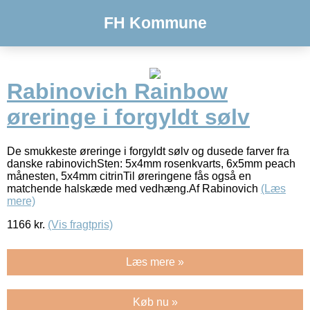
FH Kommune
Rabinovich Rainbow
øreringe i forgyldt sølv
De smukkeste øreringe i forgyldt sølv og dusede farver fra
danske rabinovichSten: 5x4mm rosenkvarts, 6x5mm peach
månesten, 5x4mm citrinTil øreringene fås også en
matchende halskæde med vedhæng.Af Rabinovich
(Læs
mere)
1166
kr.
(Vis fragtpris)
Læs mere »
Køb nu »