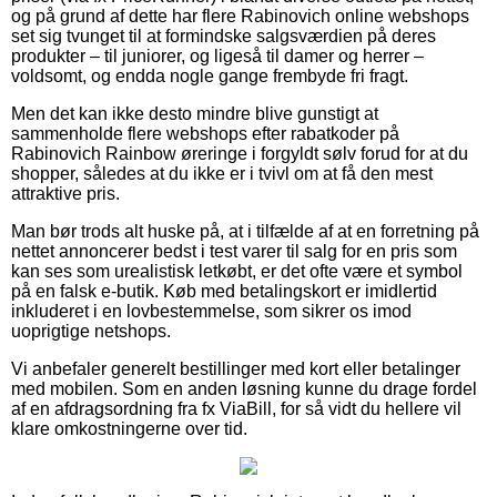
og på grund af dette har flere Rabinovich online webshops
set sig tvunget til at formindske salgsværdien på deres
produkter – til juniorer, og ligeså til damer og herrer –
voldsomt, og endda nogle gange frembyde fri fragt.
Men det kan ikke desto mindre blive gunstigt at
sammenholde flere webshops efter rabatkoder på
Rabinovich Rainbow øreringe i forgyldt sølv forud for at du
shopper, således at du ikke er i tvivl om at få den mest
attraktive pris.
Man bør trods alt huske på, at i tilfælde af at en forretning på
nettet annoncerer bedst i test varer til salg for en pris som
kan ses som urealistisk letkøbt, er det ofte være et symbol
på en falsk e-butik. Køb med betalingskort er imidlertid
inkluderet i en lovbestemmelse, som sikrer os imod
uoprigtige netshops.
Vi anbefaler generelt bestillinger med kort eller betalinger
med mobilen. Som en anden løsning kunne du drage fordel
af en afdragsordning fra fx ViaBill, for så vidt du hellere vil
klare omkostningerne over tid.