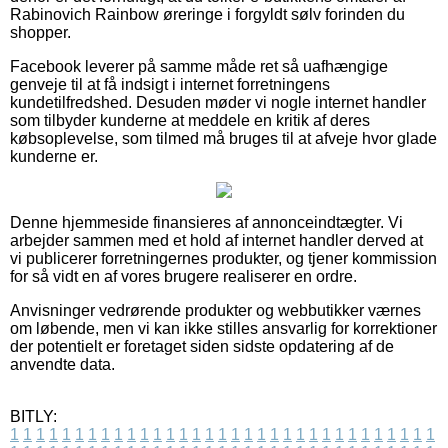
Rabinovich Rainbow øreringe i forgyldt sølv forinden du
shopper.
Facebook leverer på samme måde ret så uafhængige
genveje til at få indsigt i internet forretningens
kundetilfredshed. Desuden møder vi nogle internet handler
som tilbyder kunderne at meddele en kritik af deres
købsoplevelse, som tilmed må bruges til at afveje hvor glade
kunderne er.
Denne hjemmeside finansieres af annonceindtægter. Vi
arbejder sammen med et hold af internet handler derved at
vi publicerer forretningernes produkter, og tjener kommission
for så vidt en af vores brugere realiserer en ordre.
Anvisninger vedrørende produkter og webbutikker værnes
om løbende, men vi kan ikke stilles ansvarlig for korrektioner
der potentielt er foretaget siden sidste opdatering af de
anvendte data.
BITLY:
1
1
1
1
1
1
1
1
1
1
1
1
1
1
1
1
1
1
1
1
1
1
1
1
1
1
1
1
1
1
1
1
1