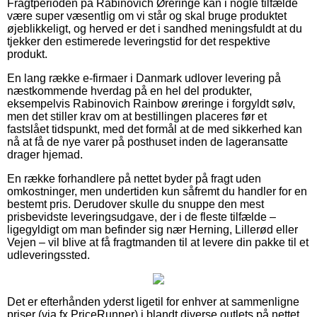
Fragtperioden på Rabinovich Øreringe kan i nogle tilfælde
være super væsentlig om vi står og skal bruge produktet
øjeblikkeligt, og herved er det i sandhed meningsfuldt at du
tjekker den estimerede leveringstid for det respektive
produkt.
En lang række e-firmaer i Danmark udlover levering på
næstkommende hverdag på en hel del produkter,
eksempelvis Rabinovich Rainbow øreringe i forgyldt sølv,
men det stiller krav om at bestillingen placeres før et
fastslået tidspunkt, med det formål at de med sikkerhed kan
nå at få de nye varer på posthuset inden de lageransatte
drager hjemad.
En række forhandlere på nettet byder på fragt uden
omkostninger, men undertiden kun såfremt du handler for en
bestemt pris. Derudover skulle du snuppe den mest
prisbevidste leveringsudgave, der i de fleste tilfælde –
ligegyldigt om man befinder sig nær Herning, Lillerød eller
Vejen – vil blive at få fragtmanden til at levere din pakke til et
udleveringssted.
Det er efterhånden yderst ligetil for enhver at sammenligne
priser (via fx PriceRunner) i blandt diverse outlets på nettet,