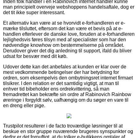
Inden folk handler i en Rabinovich internet handler kunne
man principielt overveje webshoppens handelsaftale, dog er
det tit ikke super interessant.
Et alternativ kan være at se hvorvidt e-forhandleren er e-
mærke tilsluttet, eftersom det kan være et bevis på at e-
handlen efterlever de danske love, foruden at e-forhandleren
lejlighedsvis føres tilsyn med af specialister som har den
nødvendige knowhow om bestemmelserne på området.
Derudover giver det dig anledning til support, ifald du bliver
udsat for besvær med dit køb.
Udover dette kan det anbefales at kunden er klar over de
mest vedkommende betingelser der har betydning for
ordren, som eksempelvis den ombytningsret internet firmaet
tilsikrer. I den relation er det samtidig vigtigt, at man til
enhver tid bibeholder ens ordrekvittering, så man
fremadrettet kan bekræfte sin ordre af Rabinovich Rainbow
øreringe i forgyldt sølv, uafhængig om du søger en vare til
en dreng eller pige.
Trustpilot resulterer i de facto troværdige løsninger til at
beskue en stor gruppe nuværende brugeres synspunkter og
derfor er det fornuftigt, at du tolker e-butikkens omtaler af