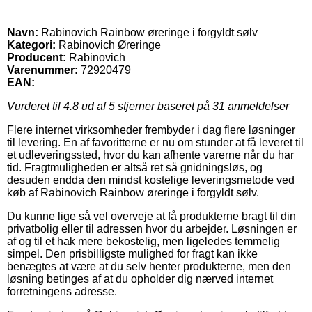
Navn:
Rabinovich Rainbow øreringe i forgyldt sølv
Kategori:
Rabinovich Øreringe
Producent:
Rabinovich
Varenummer:
72920479
EAN:
Vurderet til
4.8
ud af 5 stjerner baseret på
31
anmeldelser
Flere internet virksomheder frembyder i dag flere løsninger
til levering. En af favoritterne er nu om stunder at få leveret til
et udleveringssted, hvor du kan afhente varerne når du har
tid. Fragtmuligheden er altså ret så gnidningsløs, og
desuden endda den mindst kostelige leveringsmetode ved
køb af Rabinovich Rainbow øreringe i forgyldt sølv.
Du kunne lige så vel overveje at få produkterne bragt til din
privatbolig eller til adressen hvor du arbejder. Løsningen er
af og til et hak mere bekostelig, men ligeledes temmelig
simpel. Den prisbilligste mulighed for fragt kan ikke
benægtes at være at du selv henter produkterne, men den
løsning betinges af at du opholder dig nærved internet
forretningens adresse.