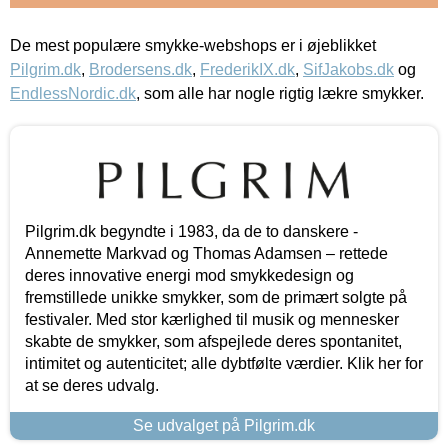
De mest populære smykke-webshops er i øjeblikket
Pilgrim.dk
,
Brodersens.dk
,
FrederikIX.dk
,
SifJakobs.dk
og
EndlessNordic.dk
, som alle har nogle rigtig lækre smykker.
Pilgrim.dk begyndte i 1983, da de to danskere -
Annemette Markvad og Thomas Adamsen – rettede
deres innovative energi mod smykkedesign og
fremstillede unikke smykker, som de primært solgte på
festivaler. Med stor kærlighed til musik og mennesker
skabte de smykker, som afspejlede deres spontanitet,
intimitet og autenticitet; alle dybtfølte værdier. Klik her for
at se deres udvalg.
Se udvalget på Pilgrim.dk