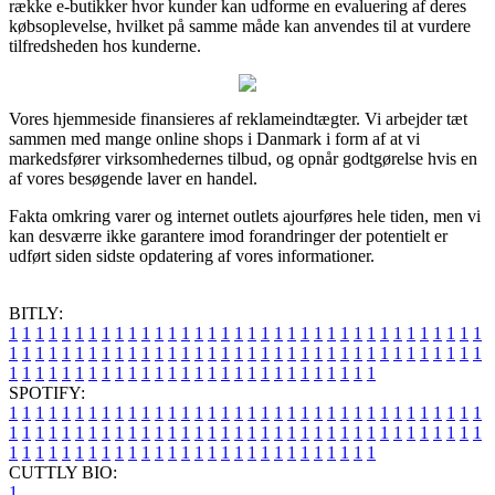
række e-butikker hvor kunder kan udforme en evaluering af deres
købsoplevelse, hvilket på samme måde kan anvendes til at vurdere
tilfredsheden hos kunderne.
Vores hjemmeside finansieres af reklameindtægter. Vi arbejder tæt
sammen med mange online shops i Danmark i form af at vi
markedsfører virksomhedernes tilbud, og opnår godtgørelse hvis en
af vores besøgende laver en handel.
Fakta omkring varer og internet outlets ajourføres hele tiden, men vi
kan desværre ikke garantere imod forandringer der potentielt er
udført siden sidste opdatering af vores informationer.
BITLY:
1
1
1
1
1
1
1
1
1
1
1
1
1
1
1
1
1
1
1
1
1
1
1
1
1
1
1
1
1
1
1
1
1
1
1
1
1
1
1
1
1
1
1
1
1
1
1
1
1
1
1
1
1
1
1
1
1
1
1
1
1
1
1
1
1
1
1
1
1
1
1
1
1
1
1
1
1
1
1
1
1
1
1
1
1
1
1
1
1
1
1
1
1
1
1
1
1
1
1
1
SPOTIFY:
1
1
1
1
1
1
1
1
1
1
1
1
1
1
1
1
1
1
1
1
1
1
1
1
1
1
1
1
1
1
1
1
1
1
1
1
1
1
1
1
1
1
1
1
1
1
1
1
1
1
1
1
1
1
1
1
1
1
1
1
1
1
1
1
1
1
1
1
1
1
1
1
1
1
1
1
1
1
1
1
1
1
1
1
1
1
1
1
1
1
1
1
1
1
1
1
1
1
1
1
CUTTLY BIO:
1