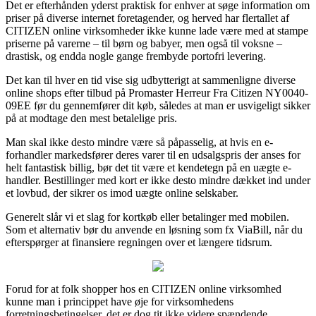
Det er efterhånden yderst praktisk for enhver at søge information om
priser på diverse internet foretagender, og herved har flertallet af
CITIZEN online virksomheder ikke kunne lade være med at stampe
priserne på varerne – til børn og babyer, men også til voksne –
drastisk, og endda nogle gange frembyde portofri levering.
Det kan til hver en tid vise sig udbytterigt at sammenligne diverse
online shops efter tilbud på Promaster Herreur Fra Citizen NY0040-
09EE før du gennemfører dit køb, således at man er usvigeligt sikker
på at modtage den mest betalelige pris.
Man skal ikke desto mindre være så påpasselig, at hvis en e-
forhandler markedsfører deres varer til en udsalgspris der anses for
helt fantastisk billig, bør det tit være et kendetegn på en uægte e-
handler. Bestillinger med kort er ikke desto mindre dækket ind under
et lovbud, der sikrer os imod uægte online selskaber.
Generelt slår vi et slag for kortkøb eller betalinger med mobilen.
Som et alternativ bør du anvende en løsning som fx ViaBill, når du
efterspørger at finansiere regningen over et længere tidsrum.
Forud for at folk shopper hos en CITIZEN online virksomhed
kunne man i princippet have øje for virksomhedens
forretningsbetingelser, det er dog tit ikke videre spændende.