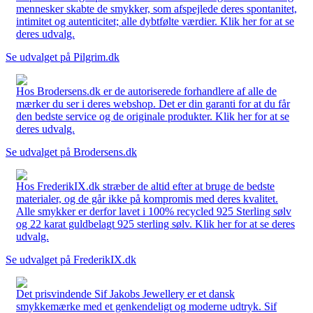
mennesker skabte de smykker, som afspejlede deres spontanitet,
intimitet og autenticitet; alle dybtfølte værdier. Klik her for at se
deres udvalg.
Se udvalget på Pilgrim.dk
Hos Brodersens.dk er de autoriserede forhandlere af alle de
mærker du ser i deres webshop. Det er din garanti for at du får
den bedste service og de originale produkter. Klik her for at se
deres udvalg.
Se udvalget på Brodersens.dk
Hos FrederikIX.dk stræber de altid efter at bruge de bedste
materialer, og de går ikke på kompromis med deres kvalitet.
Alle smykker er derfor lavet i 100% recycled 925 Sterling sølv
og 22 karat guldbelagt 925 sterling sølv. Klik her for at se deres
udvalg.
Se udvalget på FrederikIX.dk
Det prisvindende Sif Jakobs Jewellery er et dansk
smykkemærke med et genkendeligt og moderne udtryk. Sif