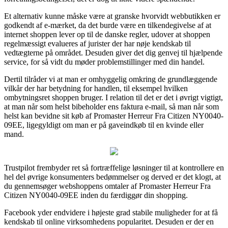
Et alternativ kunne måske være at granske hvorvidt webbutikken er
godkendt af e-mærket, da det burde være en tilkendegivelse af at
internet shoppen lever op til de danske regler, udover at shoppen
regelmæssigt evalueres af jurister der har nøje kendskab til
vedtægterne på området. Desuden giver det dig genvej til hjælpende
service, for så vidt du møder problemstillinger med din handel.
Dertil tilråder vi at man er omhyggelig omkring de grundlæggende
vilkår der har betydning for handlen, til eksempel hvilken
ombytningsret shoppen bruger. I relation til det er det i øvrigt vigtigt,
at man når som helst bibeholder ens faktura e-mail, så man når som
helst kan bevidne sit køb af Promaster Herreur Fra Citizen NY0040-
09EE, ligegyldigt om man er på gaveindkøb til en kvinde eller
mand.
Trustpilot frembyder ret så fortræffelige løsninger til at kontrollere en
hel del øvrige konsumenters bedømmelser og derved er det klogt, at
du gennemsøger webshoppens omtaler af Promaster Herreur Fra
Citizen NY0040-09EE inden du færdiggør din shopping.
Facebook yder endvidere i højeste grad stabile muligheder for at få
kendskab til online virksomhedens popularitet. Desuden er der en