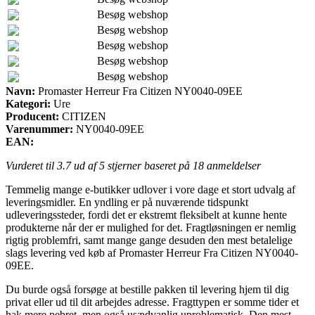
Besøg webshop
Besøg webshop
Besøg webshop
Besøg webshop
Besøg webshop
Navn:
Promaster Herreur Fra Citizen NY0040-09EE
Kategori:
Ure
Producent:
CITIZEN
Varenummer:
NY0040-09EE
EAN:
Vurderet til
3.7
ud af 5 stjerner baseret på
18
anmeldelser
Temmelig mange e-butikker udlover i vore dage et stort udvalg af
leveringsmidler. En yndling er på nuværende tidspunkt
udleveringssteder, fordi det er ekstremt fleksibelt at kunne hente
produkterne når der er mulighed for det. Fragtløsningen er nemlig
rigtig problemfri, samt mange gange desuden den mest betalelige
slags levering ved køb af Promaster Herreur Fra Citizen NY0040-
09EE.
Du burde også forsøge at bestille pakken til levering hjem til dig
privat eller ud til dit arbejdes adresse. Fragttypen er somme tider et
hak mere pebret, men også usædvanlig uproblematisk. Den mest