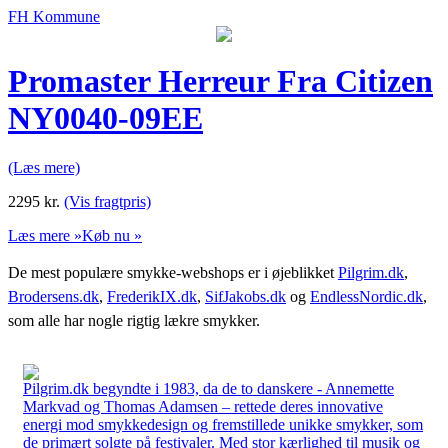
FH Kommune
Promaster Herreur Fra Citizen
NY0040-09EE
(Læs mere)
2295
kr.
(Vis fragtpris)
Læs mere »
Køb nu »
De mest populære smykke-webshops er i øjeblikket
Pilgrim.dk
,
Brodersens.dk
,
FrederikIX.dk
,
SifJakobs.dk
og
EndlessNordic.dk
,
som alle har nogle rigtig lækre smykker.
Pilgrim.dk begyndte i 1983, da de to danskere - Annemette
Markvad og Thomas Adamsen – rettede deres innovative
energi mod smykkedesign og fremstillede unikke smykker, som
de primært solgte på festivaler. Med stor kærlighed til musik og