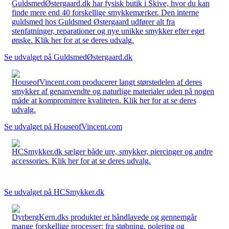
GuldsmedØstergaard.dk har fysisk butik i Skive, hvor du kan
finde mere end 40 forskellige smykkemærker. Den interne
guldsmed hos Guldsmed Østergaard udfører alt fra
stenfatninger, reparationer og nye unikke smykker efter eget
ønske. Klik her for at se deres udvalg.
Se udvalget på GuldsmedØstergaard.dk
HouseofVincent.com producerer langt størstedelen af deres
smykker af genanvendte og naturlige materialer uden på nogen
måde at kompromittere kvaliteten. Klik her for at se deres
udvalg.
Se udvalget på HouseofVincent.com
HCSmykker.dk sælger både ure, smykker, piercinger og andre
accessories. Klik her for at se deres udvalg.
Se udvalget på HCSmykker.dk
DyrbergKern.dks produkter er håndlavede og gennemgår
mange forskellige processer: fra støbning, polering og