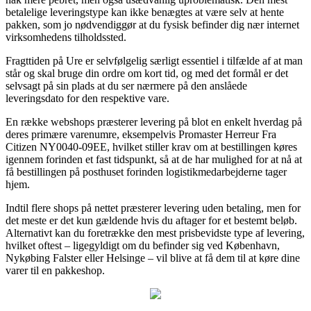
betalelige leveringstype kan ikke benægtes at være selv at hente
pakken, som jo nødvendiggør at du fysisk befinder dig nær internet
virksomhedens tilholdssted.
Fragttiden på Ure er selvfølgelig særligt essentiel i tilfælde af at man
står og skal bruge din ordre om kort tid, og med det formål er det
selvsagt på sin plads at du ser nærmere på den anslåede
leveringsdato for den respektive vare.
En række webshops præsterer levering på blot en enkelt hverdag på
deres primære varenumre, eksempelvis Promaster Herreur Fra
Citizen NY0040-09EE, hvilket stiller krav om at bestillingen køres
igennem forinden et fast tidspunkt, så at de har mulighed for at nå at
få bestillingen på posthuset forinden logistikmedarbejderne tager
hjem.
Indtil flere shops på nettet præsterer levering uden betaling, men for
det meste er det kun gældende hvis du aftager for et bestemt beløb.
Alternativt kan du foretrække den mest prisbevidste type af levering,
hvilket oftest – ligegyldigt om du befinder sig ved København,
Nykøbing Falster eller Helsinge – vil blive at få dem til at køre dine
varer til en pakkeshop.