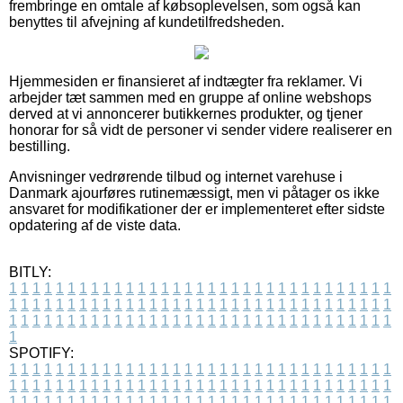
frembringe en omtale af købsoplevelsen, som også kan
benyttes til afvejning af kundetilfredsheden.
Hjemmesiden er finansieret af indtægter fra reklamer. Vi
arbejder tæt sammen med en gruppe af online webshops
derved at vi annoncerer butikkernes produkter, og tjener
honorar for så vidt de personer vi sender videre realiserer en
bestilling.
Anvisninger vedrørende tilbud og internet varehuse i
Danmark ajourføres rutinemæssigt, men vi påtager os ikke
ansvaret for modifikationer der er implementeret efter sidste
opdatering af de viste data.
BITLY:
1
1
1
1
1
1
1
1
1
1
1
1
1
1
1
1
1
1
1
1
1
1
1
1
1
1
1
1
1
1
1
1
1
1
1
1
1
1
1
1
1
1
1
1
1
1
1
1
1
1
1
1
1
1
1
1
1
1
1
1
1
1
1
1
1
1
1
1
1
1
1
1
1
1
1
1
1
1
1
1
1
1
1
1
1
1
1
1
1
1
1
1
1
1
1
1
1
1
1
1
SPOTIFY:
1
1
1
1
1
1
1
1
1
1
1
1
1
1
1
1
1
1
1
1
1
1
1
1
1
1
1
1
1
1
1
1
1
1
1
1
1
1
1
1
1
1
1
1
1
1
1
1
1
1
1
1
1
1
1
1
1
1
1
1
1
1
1
1
1
1
1
1
1
1
1
1
1
1
1
1
1
1
1
1
1
1
1
1
1
1
1
1
1
1
1
1
1
1
1
1
1
1
1