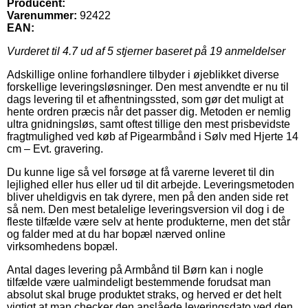
Producent:
Varenummer:
92422
EAN:
Vurderet til
4.7
ud af 5 stjerner baseret på
19
anmeldelser
Adskillige online forhandlere tilbyder i øjeblikket diverse
forskellige leveringsløsninger. Den mest anvendte er nu til
dags levering til et afhentningssted, som gør det muligt at
hente ordren præcis når det passer dig. Metoden er nemlig
ultra gnidningsløs, samt oftest tillige den mest prisbevidste
fragtmulighed ved køb af Pigearmbånd i Sølv med Hjerte 14
cm – Evt. gravering.
Du kunne lige så vel forsøge at få varerne leveret til din
lejlighed eller hus eller ud til dit arbejde. Leveringsmetoden
bliver uheldigvis en tak dyrere, men på den anden side ret
så nem. Den mest betalelige leveringsversion vil dog i de
fleste tilfælde være selv at hente produkterne, men det står
og falder med at du har bopæl nærved online
virksomhedens bopæl.
Antal dages levering på Armbånd til Børn kan i nogle
tilfælde være ualmindeligt bestemmende forudsat man
absolut skal bruge produktet straks, og herved er det helt
vigtigt at man checker den anslåede leveringsdato ved den