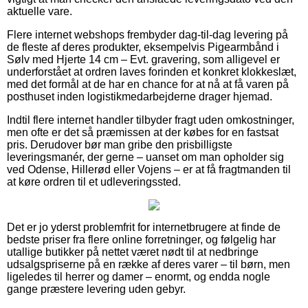
aktuelle vare.
Flere internet webshops frembyder dag-til-dag levering på
de fleste af deres produkter, eksempelvis Pigearmbånd i
Sølv med Hjerte 14 cm – Evt. gravering, som alligevel er
underforstået at ordren laves forinden et konkret klokkeslæt,
med det formål at de har en chance for at nå at få varen på
posthuset inden logistikmedarbejderne drager hjemad.
Indtil flere internet handler tilbyder fragt uden omkostninger,
men ofte er det så præmissen at der købes for en fastsat
pris. Derudover bør man gribe den prisbilligste
leveringsmanér, der gerne – uanset om man opholder sig
ved Odense, Hillerød eller Vojens – er at få fragtmanden til
at køre ordren til et udleveringssted.
Det er jo yderst problemfrit for internetbrugere at finde de
bedste priser fra flere online forretninger, og følgelig har
utallige butikker på nettet været nødt til at nedbringe
udsalgspriserne på en række af deres varer – til børn, men
ligeledes til herrer og damer – enormt, og endda nogle
gange præstere levering uden gebyr.