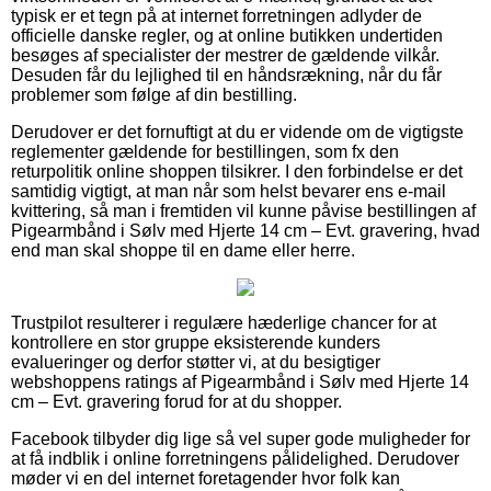
typisk er et tegn på at internet forretningen adlyder de
officielle danske regler, og at online butikken undertiden
besøges af specialister der mestrer de gældende vilkår.
Desuden får du lejlighed til en håndsrækning, når du får
problemer som følge af din bestilling.
Derudover er det fornuftigt at du er vidende om de vigtigste
reglementer gældende for bestillingen, som fx den
returpolitik online shoppen tilsikrer. I den forbindelse er det
samtidig vigtigt, at man når som helst bevarer ens e-mail
kvittering, så man i fremtiden vil kunne påvise bestillingen af
Pigearmbånd i Sølv med Hjerte 14 cm – Evt. gravering, hvad
end man skal shoppe til en dame eller herre.
Trustpilot resulterer i regulære hæderlige chancer for at
kontrollere en stor gruppe eksisterende kunders
evalueringer og derfor støtter vi, at du besigtiger
webshoppens ratings af Pigearmbånd i Sølv med Hjerte 14
cm – Evt. gravering forud for at du shopper.
Facebook tilbyder dig lige så vel super gode muligheder for
at få indblik i online forretningens pålidelighed. Derudover
møder vi en del internet foretagender hvor folk kan