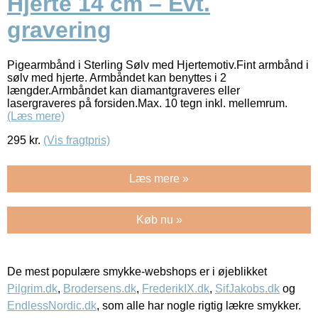
Hjerte 14 cm – Evt.
gravering
Pigearmbånd i Sterling Sølv med Hjertemotiv.Fint armbånd i
sølv med hjerte. Armbåndet kan benyttes i 2
længder.Armbåndet kan diamantgraveres eller
lasergraveres på forsiden.Max. 10 tegn inkl. mellemrum.
(Læs mere)
295
kr.
(Vis fragtpris)
Læs mere »
Køb nu »
De mest populære smykke-webshops er i øjeblikket
Pilgrim.dk
,
Brodersens.dk
,
FrederikIX.dk
,
SifJakobs.dk
og
EndlessNordic.dk
, som alle har nogle rigtig lækre smykker.