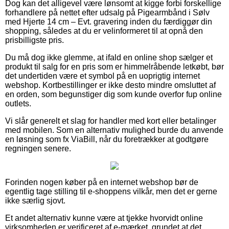
Dog kan det alligevel være lønsomt at kigge forbi forskellige
forhandlere på nettet efter udsalg på Pigearmbånd i Sølv
med Hjerte 14 cm – Evt. gravering inden du færdiggør din
shopping, således at du er velinformeret til at opnå den
prisbilligste pris.
Du må dog ikke glemme, at ifald en online shop sælger et
produkt til salg for en pris som er himmelråbende letkøbt, bør
det undertiden være et symbol på en uoprigtig internet
webshop. Kortbestillinger er ikke desto mindre omsluttet af
en orden, som begunstiger dig som kunde overfor fup online
outlets.
Vi slår generelt et slag for handler med kort eller betalinger
med mobilen. Som en alternativ mulighed burde du anvende
en løsning som fx ViaBill, når du foretrækker at godtgøre
regningen senere.
Forinden nogen køber på en internet webshop bør de
egentlig tage stilling til e-shoppens vilkår, men det er gerne
ikke særlig sjovt.
Et andet alternativ kunne være at tjekke hvorvidt online
virksomheden er verificeret af e-mærket, grundet at det