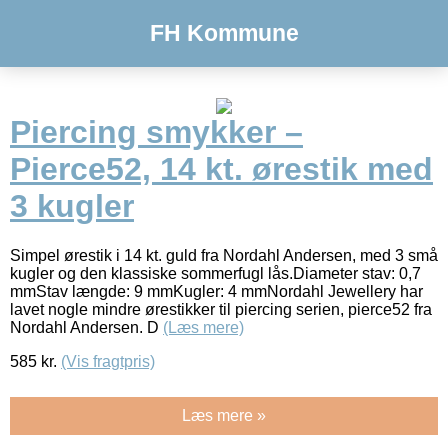
FH Kommune
Piercing smykker –
Pierce52, 14 kt. ørestik med
3 kugler
Simpel ørestik i 14 kt. guld fra Nordahl Andersen, med 3 små
kugler og den klassiske sommerfugl lås.Diameter stav: 0,7
mmStav længde: 9 mmKugler: 4 mmNordahl Jewellery har
lavet nogle mindre ørestikker til piercing serien, pierce52 fra
Nordahl Andersen. D
(Læs mere)
585
kr.
(Vis fragtpris)
Læs mere »