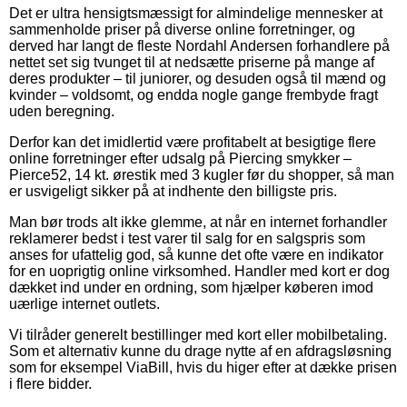
Det er ultra hensigtsmæssigt for almindelige mennesker at
sammenholde priser på diverse online forretninger, og
derved har langt de fleste Nordahl Andersen forhandlere på
nettet set sig tvunget til at nedsætte priserne på mange af
deres produkter – til juniorer, og desuden også til mænd og
kvinder – voldsomt, og endda nogle gange frembyde fragt
uden beregning.
Derfor kan det imidlertid være profitabelt at besigtige flere
online forretninger efter udsalg på Piercing smykker –
Pierce52, 14 kt. ørestik med 3 kugler før du shopper, så man
er usvigeligt sikker på at indhente den billigste pris.
Man bør trods alt ikke glemme, at når en internet forhandler
reklamerer bedst i test varer til salg for en salgspris som
anses for ufattelig god, så kunne det ofte være en indikator
for en uoprigtig online virksomhed. Handler med kort er dog
dækket ind under en ordning, som hjælper køberen imod
uærlige internet outlets.
Vi tilråder generelt bestillinger med kort eller mobilbetaling.
Som et alternativ kunne du drage nytte af en afdragsløsning
som for eksempel ViaBill, hvis du higer efter at dække prisen
i flere bidder.