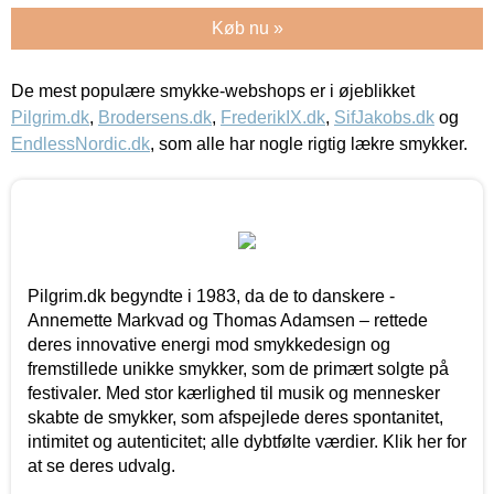
Køb nu »
De mest populære smykke-webshops er i øjeblikket
Pilgrim.dk
,
Brodersens.dk
,
FrederikIX.dk
,
SifJakobs.dk
og
EndlessNordic.dk
, som alle har nogle rigtig lækre smykker.
Pilgrim.dk begyndte i 1983, da de to danskere -
Annemette Markvad og Thomas Adamsen – rettede
deres innovative energi mod smykkedesign og
fremstillede unikke smykker, som de primært solgte på
festivaler. Med stor kærlighed til musik og mennesker
skabte de smykker, som afspejlede deres spontanitet,
intimitet og autenticitet; alle dybtfølte værdier. Klik her for
at se deres udvalg.