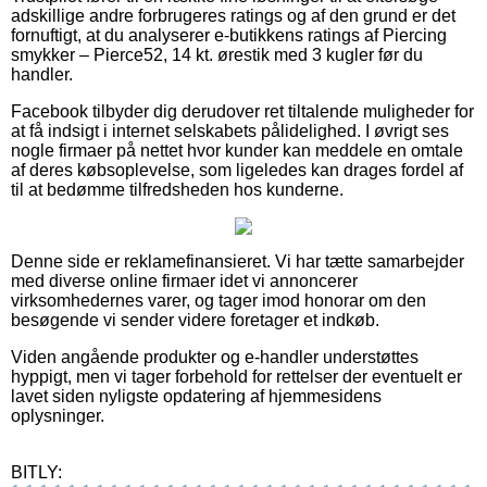
adskillige andre forbrugeres ratings og af den grund er det
fornuftigt, at du analyserer e-butikkens ratings af Piercing
smykker – Pierce52, 14 kt. ørestik med 3 kugler før du
handler.
Facebook tilbyder dig derudover ret tiltalende muligheder for
at få indsigt i internet selskabets pålidelighed. I øvrigt ses
nogle firmaer på nettet hvor kunder kan meddele en omtale
af deres købsoplevelse, som ligeledes kan drages fordel af
til at bedømme tilfredsheden hos kunderne.
Denne side er reklamefinansieret. Vi har tætte samarbejder
med diverse online firmaer idet vi annoncerer
virksomhedernes varer, og tager imod honorar om den
besøgende vi sender videre foretager et indkøb.
Viden angående produkter og e-handler understøttes
hyppigt, men vi tager forbehold for rettelser der eventuelt er
lavet siden nyligste opdatering af hjemmesidens
oplysninger.
BITLY: