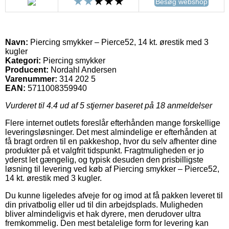
Besøg webshop
Navn:
Piercing smykker – Pierce52, 14 kt. ørestik med 3
kugler
Kategori:
Piercing smykker
Producent:
Nordahl Andersen
Varenummer:
314 202 5
EAN:
5711008359940
Vurderet til
4.4
ud af 5 stjerner baseret på
18
anmeldelser
Flere internet outlets foreslår efterhånden mange forskellige
leveringsløsninger. Det mest almindelige er efterhånden at
få bragt ordren til en pakkeshop, hvor du selv afhenter dine
produkter på et valgfrit tidspunkt. Fragtmuligheden er jo
yderst let gængelig, og typisk desuden den prisbilligste
løsning til levering ved køb af Piercing smykker – Pierce52,
14 kt. ørestik med 3 kugler.
Du kunne ligeledes afveje for og imod at få pakken leveret til
din privatbolig eller ud til din arbejdsplads. Muligheden
bliver almindeligvis et hak dyrere, men derudover ultra
fremkommelig. Den mest betalelige form for levering kan