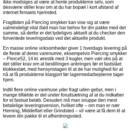
ikke modsiges at være at hente produkterne selv, som
desværre stiller krav om at du har bopæl i kort afstand af
internet firmaets hjemsted.
Fragttiden på Piercing smykker kan vise sig at være
ualmindeligt vital ifald man har behov for din pakke med det
samme, så derfor er det tydeligvis aktuelt at du checker den
forventede leveringsdato ved det aktuelle produkt.
En masse online virksomheder giver 1 hverdags levering på
de fleste af deres varenumre, eksempelvis Piercing smykker
– Pierce52, 14 kt. ørestik med 3 kugler, men vær obs på at
det stiller krav om at bestillingen anbringes før et fastslået
klokkeslæt, med hensynstagen til at de har mulighed for at
nå at få produkterne klargjort før lagermedarbejderne tager
hjem.
Indtil flere online varehuse yder fragt uden gebyr, men i
mange tilfælde er det under forudsætning af at du indkøber
for et fastsat beløb. Desuden må man snuppe den mest
betalelige leveringsversion, hvilket ofte – om man er nær
Herning, Middelfart eller Grindsted – vil være at få dem til at
levere din pakke til et afhentningssted.