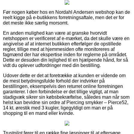
Før nogen køber hos en Nordahl Andersen webshop kan de
reelt kigge på e-butikkens forretningsaftale, men det er for
det meste ikke særlig morsomt.
En anden mulighed kan være at granske hvorvidt
netshoppen er verificeret af e-mærket, da det skulle være en
angivelse af at internet butikken efterfølger de opstillede
regler, tillige med at hjemmesiden ofte monitoreres af
fagmænd der har ekspertise inden for reglerne på området.
Dette er desuden din lejlighed til en hjælpende hånd, for så
vidt du oplever udfordringer med din bestilling.
Udover dette er det at foretrække at kunden er vidende om
de mest betydningsfulde forhold der indvirker på
bestillingen, eksempelvis den returret online forretningen
garanterer. I den forbindelse er det tillige vigtigt, at man
stadigvæk sikrer sin købsbekræftelse, således man når som
helst kan bevidne sin ordre af Piercing smykker – Pierce52,
14 kt. ørestik med 3 kugler, ligegyldigt om man er på
shopping til en mand eller kvinde.
Trustpilot fører til en række fine løsninger til at eftersøge