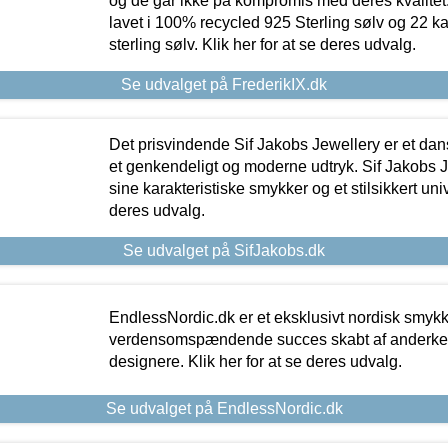
og de går ikke på kompromis med deres kvalitet.
lavet i 100% recycled 925 Sterling sølv og 22 k
sterling sølv. Klik her for at se deres udvalg.
Se udvalget på FrederikIX.dk
Det prisvindende Sif Jakobs Jewellery er et 
et genkendeligt og moderne udtryk. Sif Jakobs J
sine karakteristiske smykker og et stilsikkert univ
deres udvalg.
Se udvalget på SifJakobs.dk
EndlessNordic.dk er et eksklusivt nordisk smy
verdensomspændende succes skabt af anderke
designere. Klik her for at se deres udvalg.
Se udvalget på EndlessNordic.dk