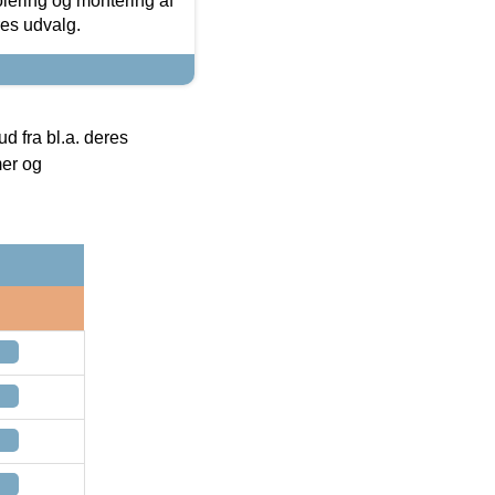
olering og montering af
res udvalg.
 fra bl.a. deres
mer og