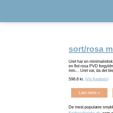
sort/rosa 
Uret har en minimalistis
en flot rosa PVD forgyldn
mm.. . Uret var, da det b
598.8
kr.
(Vis fragtpris)
Læs mere »
De mest populære smykk