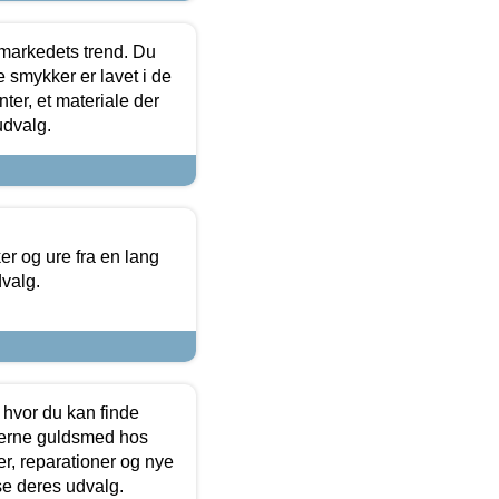
markedets trend. Du
e smykker er lavet i de
ter, et materiale der
udvalg.
 og ure fra en lang
dvalg.
 hvor du kan finde
terne guldsmed hos
r, reparationer og nye
se deres udvalg.