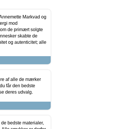
- Annemette Markvad og
ergi mod
som de primært solgte
mennesker skabte de
et og autenticitet; alle
.
re af alle de mærker
 du får den bedste
 se deres udvalg.
 de bedste materialer,