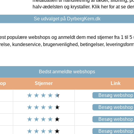
metalbasen til håndfletning af læder, slibning, p
halv-ædelsten og krystaller. Klik her for at se de
Se udvalget på DyrbergKern.dk
t populære webshops og anmeldt dem med stjerner fra 1 til 5 ud
rrelse, kundeservice, brugervenlighed, betingelser, leveringsfor
Bedst anmeldte webshops
op
Stjerner
Link
Besøg webshop
Besøg webshop
Besøg webshop
Besøg webshop