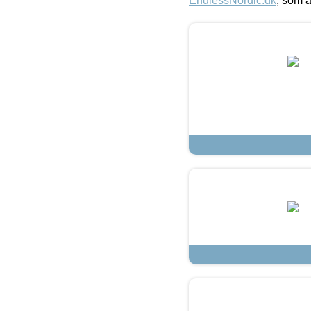
EndlessNordic.dk
, som a