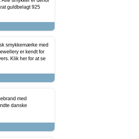
 Alle smykker er derfor
arat guldbelagt 925
dansk smykkemærke med
ewellery er kendt for
ers. Klik her for at se
kkebrand med
ndte danske