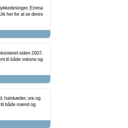
mykkedesinger, Emma
ik her for at se deres
ksisteret siden 2007.
nt til både voksne og
, halskæder, ure og
r til både mænd og