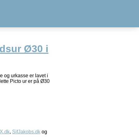
dsur Ø30 i
 og urkasse er lavet i
dette Picto ur er på Ø30
IX.dk
,
SifJakobs.dk
og