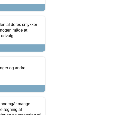
len af deres smykker
å nogen måde at
s udvalg.
inger og andre
gennemgår mange
 belægning af