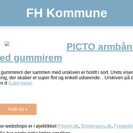
FH Kommune
PICTO armbån
med gummirem
k gummirem der sammen med urskiven er holdt i sort. Urets visere
ing, der skaber et super flot og enkelt udseende. . Urskiven på 
lev d
(Læs mere)
Køb nu »
e-webshops er i øjeblikket
Pilgrim.dk
,
Brodersens.dk
,
Frederik