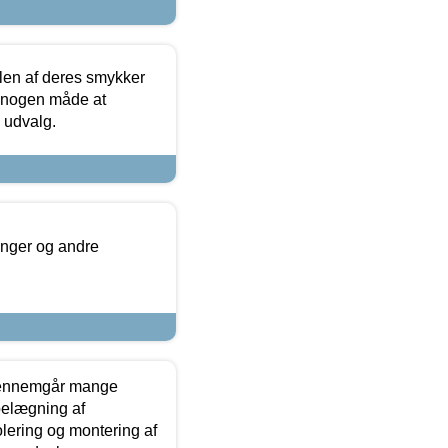
len af deres smykker
å nogen måde at
s udvalg.
inger og andre
gennemgår mange
 belægning af
olering og montering af