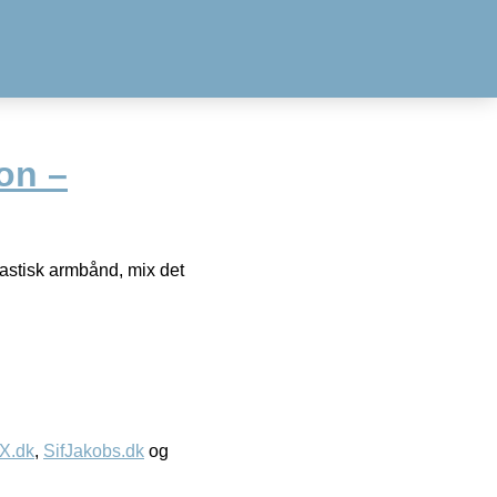
on –
stisk armbånd, mix det
IX.dk
,
SifJakobs.dk
og