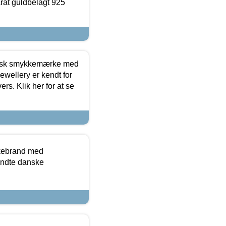
arat guldbelagt 925
dansk smykkemærke med
ewellery er kendt for
ers. Klik her for at se
kkebrand med
ndte danske