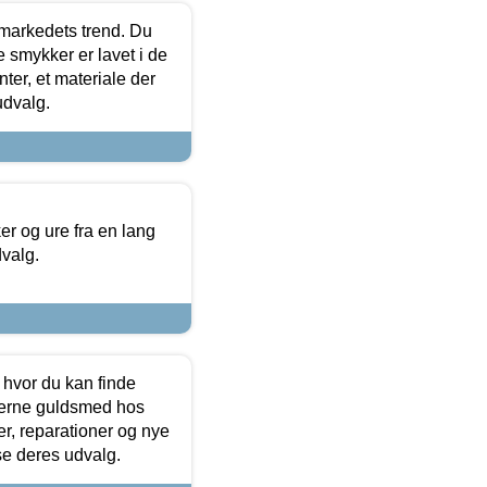
markedets trend. Du
e smykker er lavet i de
ter, et materiale der
udvalg.
 og ure fra en lang
dvalg.
 hvor du kan finde
terne guldsmed hos
r, reparationer og nye
se deres udvalg.