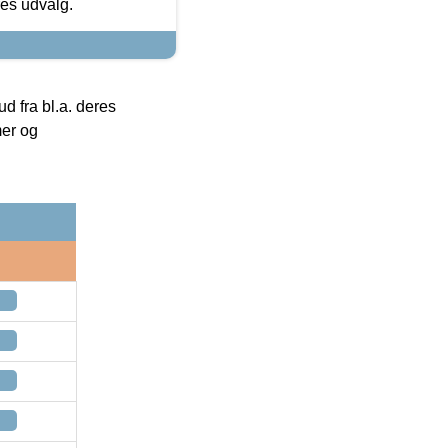
res udvalg.
 fra bl.a. deres
mer og