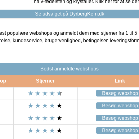
halv-ædelsten og krystaller. Klik her for at se de
Se udvalget på DyrbergKern.dk
t populære webshops og anmeldt dem med stjerner fra 1 til 5 ud
rrelse, kundeservice, brugervenlighed, betingelser, leveringsfor
Bedst anmeldte webshops
op
Stjerner
Link
Besøg webshop
Besøg webshop
Besøg webshop
Besøg webshop