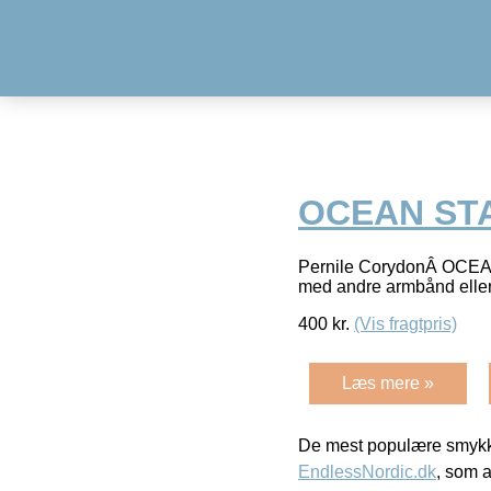
OCEAN STA
Pernile CorydonÂ OCEAN 
med andre armbånd elle
400
kr.
(Vis fragtpris)
Læs mere »
De mest populære smykk
EndlessNordic.dk
, som a