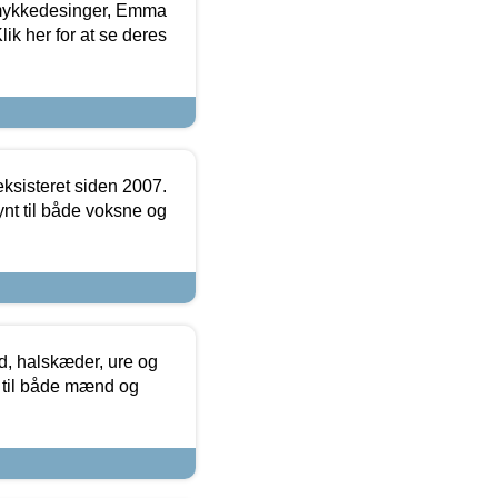
mykkedesinger, Emma
ik her for at se deres
ksisteret siden 2007.
nt til både voksne og
, halskæder, ure og
r til både mænd og