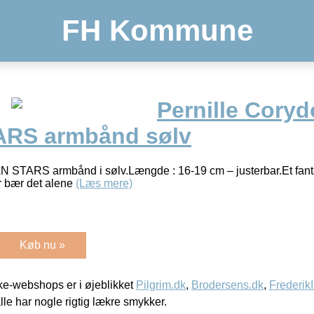
FH Kommune
Pernille Coryd
RS armbånd sølv
STARS armbånd i sølv.Længde : 16-19 cm – justerbar.Et fanta
r bær det alene
(Læs mere)
Køb nu »
e-webshops er i øjeblikket
Pilgrim.dk
,
Brodersens.dk
,
Frederik
lle har nogle rigtig lækre smykker.