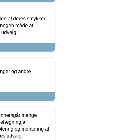
len af deres smykker
å nogen måde at
s udvalg.
inger og andre
gennemgår mange
 belægning af
olering og montering af
res udvalg.