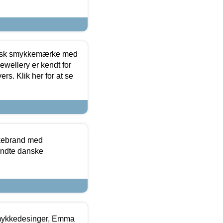
dansk smykkemærke med
ewellery er kendt for
ers. Klik her for at se
kkebrand med
ndte danske
mykkedesinger, Emma