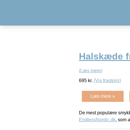
Halskæde f
(Læs mere)
695
kr.
(Vis fragtpris)
Læs mere »
De mest populære smykk
EndlessNordic.dk
, som a