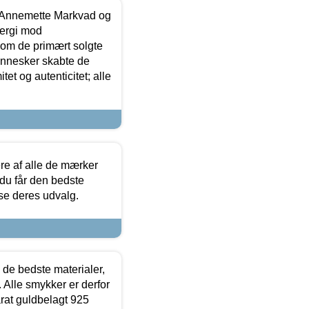
- Annemette Markvad og
ergi mod
som de primært solgte
mennesker skabte de
et og autenticitet; alle
.
re af alle de mærker
 du får den bedste
 se deres udvalg.
 de bedste materialer,
 Alle smykker er derfor
arat guldbelagt 925