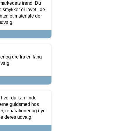
markedets trend. Du
e smykker er lavet i de
ter, et materiale der
udvalg.
 og ure fra en lang
dvalg.
 hvor du kan finde
terne guldsmed hos
r, reparationer og nye
se deres udvalg.