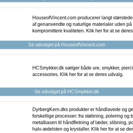
HouseofVincent.com producerer langt størstede
af genanvendte og naturlige materialer uden p
kompromittere kvaliteten. Klik her for at se dere
Se udvalget på HouseofVincent.com
HCSmykker.dk sælger både ure, smykker, pierc
accessories. Klik her for at se deres udvalg.
Se udvalget på HCSmykker.dk
DyrbergKern.dks produkter er håndlavede og 
forskellige processer: fra støbning, polering og
metalbasen til håndfletning af læder, slibning, p
halv-ædelsten og krystaller. Klik her for at se de