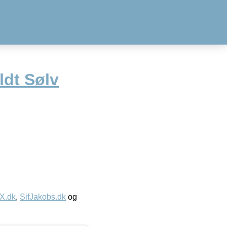
ldt Sølv
IX.dk
,
SifJakobs.dk
og