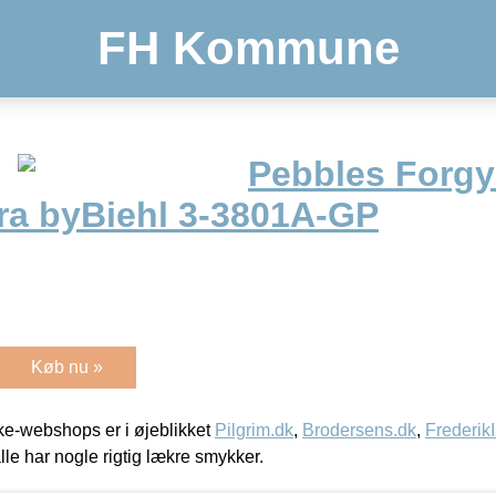
FH Kommune
Pebbles Forgy
ra byBiehl 3-3801A-GP
Køb nu »
e-webshops er i øjeblikket
Pilgrim.dk
,
Brodersens.dk
,
Frederik
lle har nogle rigtig lækre smykker.