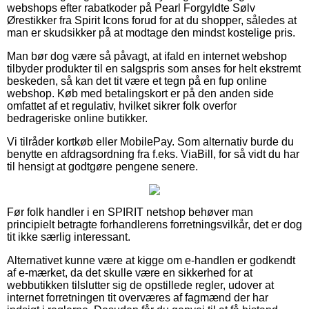
webshops efter rabatkoder på Pearl Forgyldte Sølv
Ørestikker fra Spirit Icons forud for at du shopper, således at
man er skudsikker på at modtage den mindst kostelige pris.
Man bør dog være så påvagt, at ifald en internet webshop
tilbyder produkter til en salgspris som anses for helt ekstremt
beskeden, så kan det tit være et tegn på en fup online
webshop. Køb med betalingskort er på den anden side
omfattet af et regulativ, hvilket sikrer folk overfor
bedrageriske online butikker.
Vi tilråder kortkøb eller MobilePay. Som alternativ burde du
benytte en afdragsordning fra f.eks. ViaBill, for så vidt du har
til hensigt at godtgøre pengene senere.
Før folk handler i en SPIRIT netshop behøver man
principielt betragte forhandlerens forretningsvilkår, det er dog
tit ikke særlig interessant.
Alternativet kunne være at kigge om e-handlen er godkendt
af e-mærket, da det skulle være en sikkerhed for at
webbutikken tilslutter sig de opstillede regler, udover at
internet forretningen tit overværes af fagmænd der har