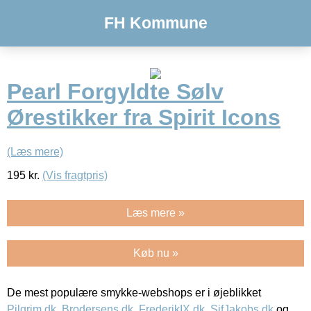
FH Kommune
Pearl Forgyldte Sølv
Ørestikker fra Spirit Icons
(Læs mere)
195
kr.
(Vis fragtpris)
Læs mere »
Køb nu »
De mest populære smykke-webshops er i øjeblikket
Pilgrim.dk
,
Brodersens.dk
,
FrederikIX.dk
,
SifJakobs.dk
og