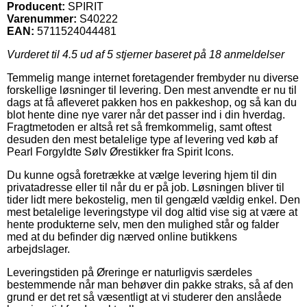
Producent:
SPIRIT
Varenummer:
S40222
EAN:
5711524044481
Vurderet til
4.5
ud af 5 stjerner baseret på
18
anmeldelser
Temmelig mange internet foretagender frembyder nu diverse
forskellige løsninger til levering. Den mest anvendte er nu til
dags at få afleveret pakken hos en pakkeshop, og så kan du
blot hente dine nye varer når det passer ind i din hverdag.
Fragtmetoden er altså ret så fremkommelig, samt oftest
desuden den mest betalelige type af levering ved køb af
Pearl Forgyldte Sølv Ørestikker fra Spirit Icons.
Du kunne også foretrække at vælge levering hjem til din
privatadresse eller til når du er på job. Løsningen bliver til
tider lidt mere bekostelig, men til gengæld vældig enkel. Den
mest betalelige leveringstype vil dog altid vise sig at være at
hente produkterne selv, men den mulighed står og falder
med at du befinder dig nærved online butikkens
arbejdslager.
Leveringstiden på Øreringe er naturligvis særdeles
bestemmende når man behøver din pakke straks, så af den
grund er det ret så væsentligt at vi studerer den anslåede