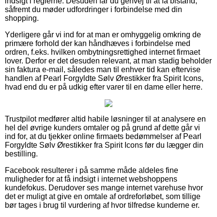
indsigt i reglerne. Desuden får du genvej til at få bistand,
såfremt du møder udfordringer i forbindelse med din
shopping.
Yderligere går vi ind for at man er omhyggelig omkring de
primære forhold der kan håndhæves i forbindelse med
ordren, f.eks. hvilken ombytningsrettighed internet firmaet
lover. Derfor er det desuden relevant, at man stadig beholder
sin faktura e-mail, således man til enhver tid kan eftervise
handlen af Pearl Forgyldte Sølv Ørestikker fra Spirit Icons,
hvad end du er på udkig efter varer til en dame eller herre.
Trustpilot medfører altid habile løsninger til at analysere en
hel del øvrige kunders omtaler og på grund af dette går vi
ind for, at du tjekker online firmaets bedømmelser af Pearl
Forgyldte Sølv Ørestikker fra Spirit Icons før du lægger din
bestilling.
Facebook resulterer i på samme måde aldeles fine
muligheder for at få indsigt i internet webshoppens
kundefokus. Derudover ses mange internet varehuse hvor
det er muligt at give en omtale af ordreforløbet, som tillige
bør tages i brug til vurdering af hvor tilfredse kunderne er.