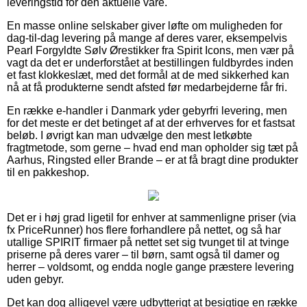
leveringstid for den aktuelle vare.
En masse online selskaber giver løfte om muligheden for
dag-til-dag levering på mange af deres varer, eksempelvis
Pearl Forgyldte Sølv Ørestikker fra Spirit Icons, men vær på
vagt da det er underforstået at bestillingen fuldbyrdes inden
et fast klokkeslæt, med det formål at de med sikkerhed kan
nå at få produkterne sendt afsted før medarbejderne får fri.
En række e-handler i Danmark yder gebyrfri levering, men
for det meste er det betinget af at der erhverves for et fastsat
beløb. I øvrigt kan man udvælge den mest letkøbte
fragtmetode, som gerne – hvad end man opholder sig tæt på
Aarhus, Ringsted eller Brande – er at få bragt dine produkter
til en pakkeshop.
Det er i høj grad ligetil for enhver at sammenligne priser (via
fx PriceRunner) hos flere forhandlere på nettet, og så har
utallige SPIRIT firmaer på nettet set sig tvunget til at tvinge
priserne på deres varer – til børn, samt også til damer og
herrer – voldsomt, og endda nogle gange præstere levering
uden gebyr.
Det kan dog alligevel være udbytterigt at besigtige en række