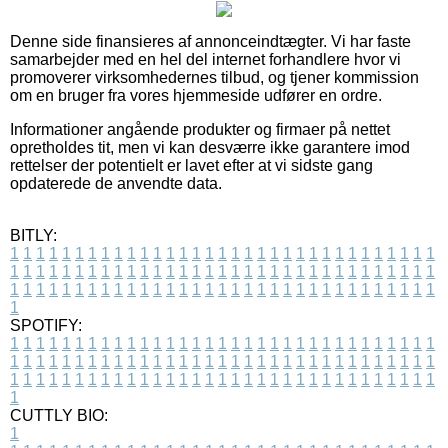
Denne side finansieres af annonceindtægter. Vi har faste
samarbejder med en hel del internet forhandlere hvor vi
promoverer virksomhedernes tilbud, og tjener kommission
om en bruger fra vores hjemmeside udfører en ordre.
Informationer angående produkter og firmaer på nettet
opretholdes tit, men vi kan desværre ikke garantere imod
rettelser der potentielt er lavet efter at vi sidste gang
opdaterede de anvendte data.
BITLY:
1
1
1
1
1
1
1
1
1
1
1
1
1
1
1
1
1
1
1
1
1
1
1
1
1
1
1
1
1
1
1
1
1
1
1
1
1
1
1
1
1
1
1
1
1
1
1
1
1
1
1
1
1
1
1
1
1
1
1
1
1
1
1
1
1
1
1
1
1
1
1
1
1
1
1
1
1
1
1
1
1
1
1
1
1
1
1
1
1
1
1
1
1
1
1
1
1
1
1
1
SPOTIFY:
1
1
1
1
1
1
1
1
1
1
1
1
1
1
1
1
1
1
1
1
1
1
1
1
1
1
1
1
1
1
1
1
1
1
1
1
1
1
1
1
1
1
1
1
1
1
1
1
1
1
1
1
1
1
1
1
1
1
1
1
1
1
1
1
1
1
1
1
1
1
1
1
1
1
1
1
1
1
1
1
1
1
1
1
1
1
1
1
1
1
1
1
1
1
1
1
1
1
1
1
CUTTLY BIO:
1