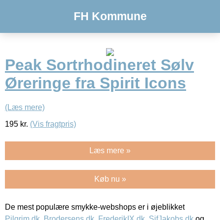
FH Kommune
Peak Sortrhodineret Sølv
Øreringe fra Spirit Icons
(Læs mere)
195
kr.
(Vis fragtpris)
Læs mere »
Køb nu »
De mest populære smykke-webshops er i øjeblikket
Pilgrim.dk
,
Brodersens.dk
,
FrederikIX.dk
,
SifJakobs.dk
og