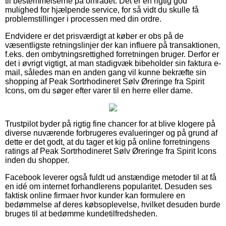
til bestemmelserne på området. Det er en rigtig god
mulighed for hjælpende service, for så vidt du skulle få
problemstillinger i processen med din ordre.
Endvidere er det prisværdigt at køber er obs på de
væsentligste retningslinjer der kan influere på transaktionen,
f.eks. den ombytningsrettighed forretningen bruger. Derfor er
det i øvrigt vigtigt, at man stadigvæk bibeholder sin faktura e-
mail, således man en anden gang vil kunne bekræfte sin
shopping af Peak Sortrhodineret Sølv Øreringe fra Spirit
Icons, om du søger efter varer til en herre eller dame.
Trustpilot byder på rigtig fine chancer for at blive klogere på
diverse nuværende forbrugeres evalueringer og på grund af
dette er det godt, at du tager et kig på online forretningens
ratings af Peak Sortrhodineret Sølv Øreringe fra Spirit Icons
inden du shopper.
Facebook leverer også fuldt ud anstændige metoder til at få
en idé om internet forhandlerens popularitet. Desuden ses
faktisk online firmaer hvor kunder kan formulere en
bedømmelse af deres købsoplevelse, hvilket desuden burde
bruges til at bedømme kundetilfredsheden.