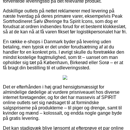
forventede leveringstid på det relevante produkt.
Adskillige outlets på nettet reklamerer med levering på
næste hverdag på deres primære varer, eksempelvis Peak
Sortrhodineret Sølv Øreringe fra Spirit Icons, som dog er
forudsat at ordren indsendes forud for et bestemt klokkeslæt,
så at de kan nå at få varen fikset før logistikpersonalet har fri.
En række e-shops i Danmark byder på levering uden
betaling, men typisk er det under forudsætning af at du
handler for en konkret pris. I øvrigt skulle du foretrække den
mindst kostelige fragtmulighed, som tit – uanset om man
opholder sig tæt på København, Birkerød eller Sorø – er at
få bragt din bestilling til et udleveringssted.
Det er efterhånden i høj grad hensigtsmæssigt for
almindelige dødelige at vurdere prisniveauet hos diverse
internet foretagender, og for det har massevis af SPIRIT
online outlets set sig nødsaget til at formindske
salgspriserne på produkterne – til piger og drenge, samt til
kvinder og mænd – kolossalt, og endda nogle gange byde
på gratis levering.
Det kan stadigvæk blive lønsomt at efterprøve et par online