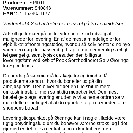
Producent:
SPIRIT
Varenummer:
S40843
EAN:
5711524031177
Vurderet til
4.2
ud af 5 stjerner baseret på
25
anmeldelser
Adskillige firmaer på nettet yder nu et stort udvalg af
muligheder for levering. En af de mest almindelige er for
øjeblikket afhentningssteder, hvor du så selv henter dine nye
varer den dag der passer dig. Fragtformen er nemlig særligt
let gængelig, samt typisk desuden den billigste
leveringsform ved køb af Peak Sortrhodineret Sølv Øreringe
fra Spirit Icons.
Du burde på samme måde afveje for og imod at få
produkterne sendt til hvor du bor eller ud på din
arbejdsplads. Den bliver til tider en lille smule mere
omkostningsfuld, men samtidig meget enkel. Den mest
betalelige slags levering er uden tvivl at hente ordren selv,
men dette er betinget af at du opholder dig i nærheden af e-
shoppens bopæl.
Leveringstidspunktet på Øreringe kan i nogle tilfælde være
rigtig betydningsfuld om du behøver varerne straks, og i det
øjemed er det ret så centralt at man kontrollerer den