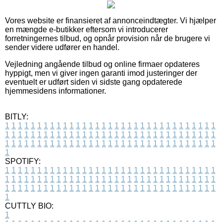
Vores website er finansieret af annonceindtægter. Vi hjælper
en mængde e-butikker eftersom vi introducerer
forretningernes tilbud, og opnår provision når de brugere vi
sender videre udfører en handel.
Vejledning angående tilbud og online firmaer opdateres
hyppigt, men vi giver ingen garanti imod justeringer der
eventuelt er udført siden vi sidste gang opdaterede
hjemmesidens informationer.
BITLY:
1
1
1
1
1
1
1
1
1
1
1
1
1
1
1
1
1
1
1
1
1
1
1
1
1
1
1
1
1
1
1
1
1
1
1
1
1
1
1
1
1
1
1
1
1
1
1
1
1
1
1
1
1
1
1
1
1
1
1
1
1
1
1
1
1
1
1
1
1
1
1
1
1
1
1
1
1
1
1
1
1
1
1
1
1
1
1
1
1
1
1
1
1
1
1
1
1
1
1
1
SPOTIFY:
1
1
1
1
1
1
1
1
1
1
1
1
1
1
1
1
1
1
1
1
1
1
1
1
1
1
1
1
1
1
1
1
1
1
1
1
1
1
1
1
1
1
1
1
1
1
1
1
1
1
1
1
1
1
1
1
1
1
1
1
1
1
1
1
1
1
1
1
1
1
1
1
1
1
1
1
1
1
1
1
1
1
1
1
1
1
1
1
1
1
1
1
1
1
1
1
1
1
1
1
CUTTLY BIO:
1