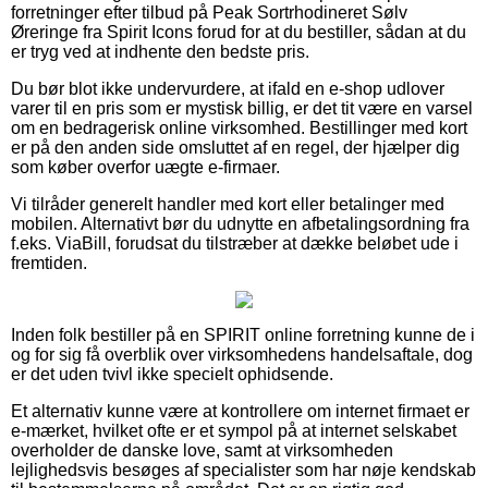
forretninger efter tilbud på Peak Sortrhodineret Sølv
Øreringe fra Spirit Icons forud for at du bestiller, sådan at du
er tryg ved at indhente den bedste pris.
Du bør blot ikke undervurdere, at ifald en e-shop udlover
varer til en pris som er mystisk billig, er det tit være en varsel
om en bedragerisk online virksomhed. Bestillinger med kort
er på den anden side omsluttet af en regel, der hjælper dig
som køber overfor uægte e-firmaer.
Vi tilråder generelt handler med kort eller betalinger med
mobilen. Alternativt bør du udnytte en afbetalingsordning fra
f.eks. ViaBill, forudsat du tilstræber at dække beløbet ude i
fremtiden.
Inden folk bestiller på en SPIRIT online forretning kunne de i
og for sig få overblik over virksomhedens handelsaftale, dog
er det uden tvivl ikke specielt ophidsende.
Et alternativ kunne være at kontrollere om internet firmaet er
e-mærket, hvilket ofte er et sympol på at internet selskabet
overholder de danske love, samt at virksomheden
lejlighedsvis besøges af specialister som har nøje kendskab