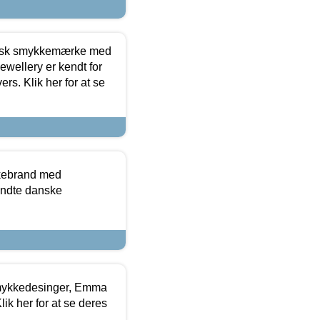
dansk smykkemærke med
ewellery er kendt for
ers. Klik her for at se
kkebrand med
ndte danske
mykkedesinger, Emma
ik her for at se deres