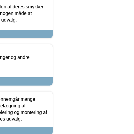
len af deres smykker
å nogen måde at
s udvalg.
inger og andre
gennemgår mange
 belægning af
olering og montering af
res udvalg.