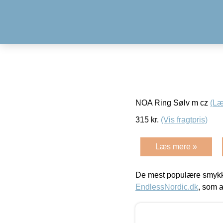
NOA Ring Sølv m cz
(Læ
315
kr.
(Vis fragtpris)
Læs mere »
De mest populære smykk
EndlessNordic.dk
, som a