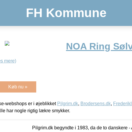
FH Kommune
NOA Ring Sølv
s mere)
Køb nu »
e-webshops er i øjeblikket
Pilgrim.dk
,
Brodersens.dk
,
Frederik
lle har nogle rigtig lækre smykker.
Pilgrim.dk begyndte i 1983, da de to danskere 