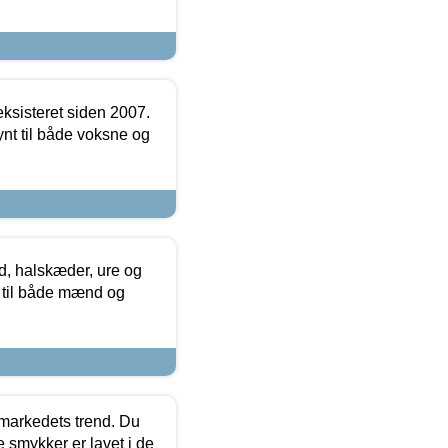
ksisteret siden 2007.
nt til både voksne og
, halskæder, ure og
r til både mænd og
markedets trend. Du
e smykker er lavet i de