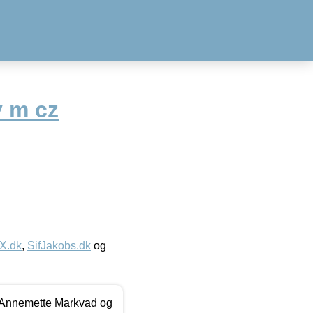
 m cz
IX.dk
,
SifJakobs.dk
og
- Annemette Markvad og