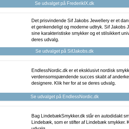
Se udvalget på FrederikIX.dk
Det prisvindende Sif Jakobs Jewellery er et 
et genkendeligt og moderne udtryk. Sif Jakobs J
sine karakteristiske smykker og et stilsikkert univ
deres udvalg.
Se udvalget på SifJakobs.dk
EndlessNordic.dk er et eksklusivt nordisk smy
verdensomspændende succes skabt af anderke
designere. Klik her for at se deres udvalg.
Se udvalget på EndlessNordic.dk
Bag LindebækSmykker.dk står en autodidakt s
Lindebæk, som er stifter af Lindebæk smykker. Kl
udvalg.