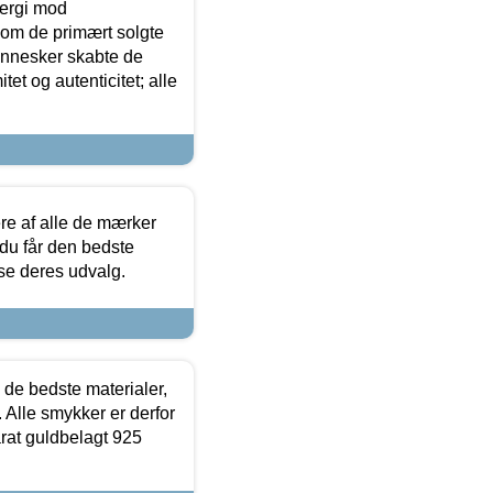
ergi mod
som de primært solgte
mennesker skabte de
et og autenticitet; alle
.
re af alle de mærker
 du får den bedste
 se deres udvalg.
 de bedste materialer,
 Alle smykker er derfor
arat guldbelagt 925