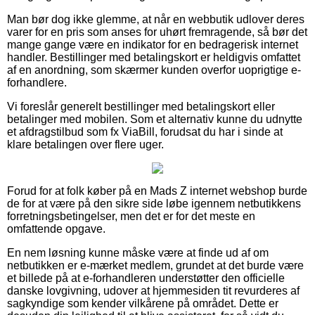
Man bør dog ikke glemme, at når en webbutik udlover deres
varer for en pris som anses for uhørt fremragende, så bør det
mange gange være en indikator for en bedragerisk internet
handler. Bestillinger med betalingskort er heldigvis omfattet
af en anordning, som skærmer kunden overfor uoprigtige e-
forhandlere.
Vi foreslår generelt bestillinger med betalingskort eller
betalinger med mobilen. Som et alternativ kunne du udnytte
et afdragstilbud som fx ViaBill, forudsat du har i sinde at
klare betalingen over flere uger.
Forud for at folk køber på en Mads Z internet webshop burde
de for at være på den sikre side løbe igennem netbutikkens
forretningsbetingelser, men det er for det meste en
omfattende opgave.
En nem løsning kunne måske være at finde ud af om
netbutikken er e-mærket medlem, grundet at det burde være
et billede på at e-forhandleren understøtter den officielle
danske lovgivning, udover at hjemmesiden tit revurderes af
sagkyndige som kender vilkårene på området. Dette er