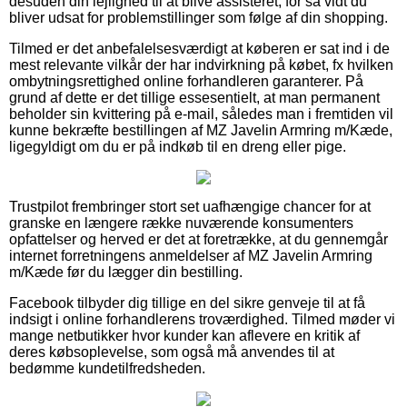
desuden din lejlighed til at blive assisteret, for så vidt du
bliver udsat for problemstillinger som følge af din shopping.
Tilmed er det anbefalelsesværdigt at køberen er sat ind i de
mest relevante vilkår der har indvirkning på købet, fx hvilken
ombytningsrettighed online forhandleren garanterer. På
grund af dette er det tillige essesentielt, at man permanent
beholder sin kvittering på e-mail, således man i fremtiden vil
kunne bekræfte bestillingen af MZ Javelin Armring m/Kæde,
ligegyldigt om du er på indkøb til en dreng eller pige.
Trustpilot frembringer stort set uafhængige chancer for at
granske en længere række nuværende konsumenters
opfattelser og herved er det at foretrække, at du gennemgår
internet forretningens anmeldelser af MZ Javelin Armring
m/Kæde før du lægger din bestilling.
Facebook tilbyder dig tillige en del sikre genveje til at få
indsigt i online forhandlerens troværdighed. Tilmed møder vi
mange netbutikker hvor kunder kan aflevere en kritik af
deres købsoplevelse, som også må anvendes til at
bedømme kundetilfredsheden.