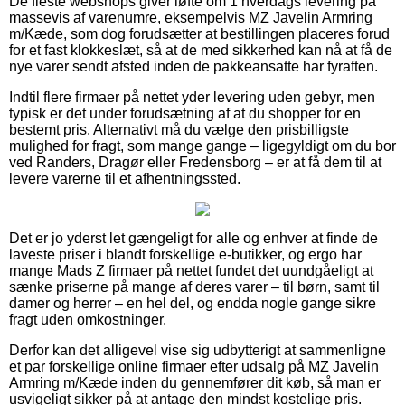
De fleste webshops giver løfte om 1 hverdags levering på
massevis af varenumre, eksempelvis MZ Javelin Armring
m/Kæde, som dog forudsætter at bestillingen placeres forud
for et fast klokkeslæt, så at de med sikkerhed kan nå at få de
nye varer sendt afsted inden de pakkeansatte har fyraften.
Indtil flere firmaer på nettet yder levering uden gebyr, men
typisk er det under forudsætning af at du shopper for en
bestemt pris. Alternativt må du vælge den prisbilligste
mulighed for fragt, som mange gange – ligegyldigt om du bor
ved Randers, Dragør eller Fredensborg – er at få dem til at
levere varerne til et afhentningssted.
Det er jo yderst let gængeligt for alle og enhver at finde de
laveste priser i blandt forskellige e-butikker, og ergo har
mange Mads Z firmaer på nettet fundet det uundgåeligt at
sænke priserne på mange af deres varer – til børn, samt til
damer og herrer – en hel del, og endda nogle gange sikre
fragt uden omkostninger.
Derfor kan det alligevel vise sig udbytterigt at sammenligne
et par forskellige online firmaer efter udsalg på MZ Javelin
Armring m/Kæde inden du gennemfører dit køb, så man er
usvigeligt sikker på at antage den mindst kostelige pris.