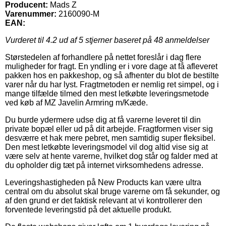
Producent:
Mads Z
Varenummer:
2160090-M
EAN:
Vurderet til
4.2
ud af 5 stjerner baseret på
48
anmeldelser
Størstedelen af forhandlere på nettet foreslår i dag flere
muligheder for fragt. En yndling er i vore dage at få afleveret
pakken hos en pakkeshop, og så afhenter du blot de bestilte
varer når du har lyst. Fragtmetoden er nemlig ret simpel, og i
mange tilfælde tilmed den mest letkøbte leveringsmetode
ved køb af MZ Javelin Armring m/Kæde.
Du burde ydermere udse dig at få varerne leveret til din
private bopæl eller ud på dit arbejde. Fragtformen viser sig
desværre et hak mere pebret, men samtidig super fleksibel.
Den mest letkøbte leveringsmodel vil dog altid vise sig at
være selv at hente varerne, hvilket dog står og falder med at
du opholder dig tæt på internet virksomhedens adresse.
Leveringshastigheden på New Products kan være ultra
central om du absolut skal bruge varerne om få sekunder, og
af den grund er det faktisk relevant at vi kontrollerer den
forventede leveringstid på det aktuelle produkt.