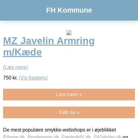
FH Kommune
MZ Javelin Armring
m/Kæde
(Læs mere)
750
kr.
(Vis fragtpris)
Læs mere »
Køb nu »
De mest populære smykke-webshops er i øjeblikket
Pilgrim.dk
,
Brodersens.dk
,
FrederikIX.dk
,
SifJakobs.dk
og