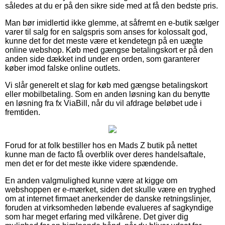
således at du er på den sikre side med at få den bedste pris.
Man bør imidlertid ikke glemme, at såfremt en e-butik sælger
varer til salg for en salgspris som anses for kolossalt god,
kunne det for det meste være et kendetegn på en uægte
online webshop. Køb med gængse betalingskort er på den
anden side dækket ind under en orden, som garanterer
køber imod falske online outlets.
Vi slår generelt et slag for køb med gængse betalingskort
eller mobilbetaling. Som en anden løsning kan du benytte
en løsning fra fx ViaBill, når du vil afdrage beløbet ude i
fremtiden.
Forud for at folk bestiller hos en Mads Z butik på nettet
kunne man de facto få overblik over deres handelsaftale,
men det er for det meste ikke videre spændende.
En anden valgmulighed kunne være at kigge om
webshoppen er e-mærket, siden det skulle være en tryghed
om at internet firmaet anerkender de danske retningslinjer,
foruden at virksomheden løbende evalueres af sagkyndige
som har meget erfaring med vilkårene. Det giver dig