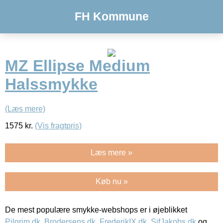
FH Kommune
MZ Ellipse Medium
Halssmykke
(Læs mere)
1575
kr.
(Vis fragtpris)
Læs mere »
Køb nu »
De mest populære smykke-webshops er i øjeblikket
Pilgrim.dk
,
Brodersens.dk
,
FrederikIX.dk
,
SifJakobs.dk
og