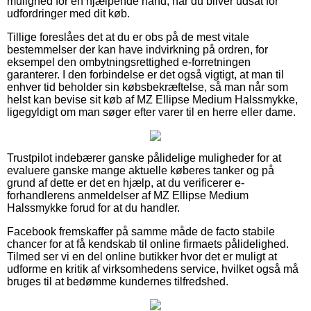
mulighed for en hjælpende hånd, når du bliver udsat for
udfordringer med dit køb.
Tillige foreslåes det at du er obs på de mest vitale
bestemmelser der kan have indvirkning på ordren, for
eksempel den ombytningsrettighed e-forretningen
garanterer. I den forbindelse er det også vigtigt, at man til
enhver tid beholder sin købsbekræftelse, så man når som
helst kan bevise sit køb af MZ Ellipse Medium Halssmykke,
ligegyldigt om man søger efter varer til en herre eller dame.
Trustpilot indebærer ganske pålidelige muligheder for at
evaluere ganske mange aktuelle køberes tanker og på
grund af dette er det en hjælp, at du verificerer e-
forhandlerens anmeldelser af MZ Ellipse Medium
Halssmykke forud for at du handler.
Facebook fremskaffer på samme måde de facto stabile
chancer for at få kendskab til online firmaets pålidelighed.
Tilmed ser vi en del online butikker hvor det er muligt at
udforme en kritik af virksomhedens service, hvilket også må
bruges til at bedømme kundernes tilfredshed.