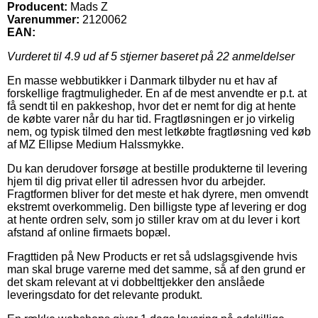
Producent:
Mads Z
Varenummer:
2120062
EAN:
Vurderet til
4.9
ud af 5 stjerner baseret på
22
anmeldelser
En masse webbutikker i Danmark tilbyder nu et hav af
forskellige fragtmuligheder. En af de mest anvendte er p.t. at
få sendt til en pakkeshop, hvor det er nemt for dig at hente
de købte varer når du har tid. Fragtløsningen er jo virkelig
nem, og typisk tilmed den mest letkøbte fragtløsning ved køb
af MZ Ellipse Medium Halssmykke.
Du kan derudover forsøge at bestille produkterne til levering
hjem til dig privat eller til adressen hvor du arbejder.
Fragtformen bliver for det meste et hak dyrere, men omvendt
ekstremt overkommelig. Den billigste type af levering er dog
at hente ordren selv, som jo stiller krav om at du lever i kort
afstand af online firmaets bopæl.
Fragttiden på New Products er ret så udslagsgivende hvis
man skal bruge varerne med det samme, så af den grund er
det skam relevant at vi dobbelttjekker den anslåede
leveringsdato for det relevante produkt.