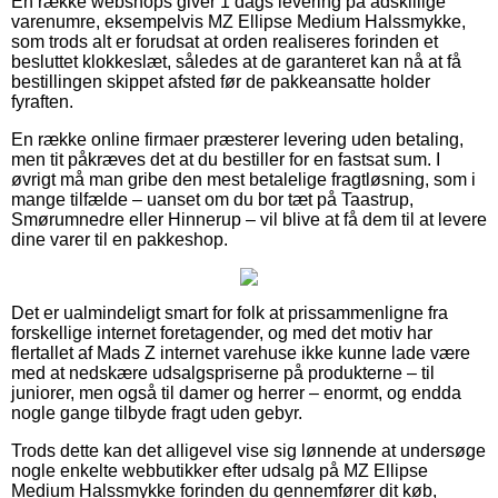
En række webshops giver 1 dags levering på adskillige
varenumre, eksempelvis MZ Ellipse Medium Halssmykke,
som trods alt er forudsat at orden realiseres forinden et
besluttet klokkeslæt, således at de garanteret kan nå at få
bestillingen skippet afsted før de pakkeansatte holder
fyraften.
En række online firmaer præsterer levering uden betaling,
men tit påkræves det at du bestiller for en fastsat sum. I
øvrigt må man gribe den mest betalelige fragtløsning, som i
mange tilfælde – uanset om du bor tæt på Taastrup,
Smørumnedre eller Hinnerup – vil blive at få dem til at levere
dine varer til en pakkeshop.
Det er ualmindeligt smart for folk at prissammenligne fra
forskellige internet foretagender, og med det motiv har
flertallet af Mads Z internet varehuse ikke kunne lade være
med at nedskære udsalgspriserne på produkterne – til
juniorer, men også til damer og herrer – enormt, og endda
nogle gange tilbyde fragt uden gebyr.
Trods dette kan det alligevel vise sig lønnende at undersøge
nogle enkelte webbutikker efter udsalg på MZ Ellipse
Medium Halssmykke forinden du gennemfører dit køb,