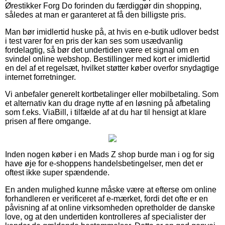
Ørestikker Forg Do forinden du færdiggør din shopping,
således at man er garanteret at få den billigste pris.
Man bør imidlertid huske på, at hvis en e-butik udlover bedst
i test varer for en pris der kan ses som usædvanlig
fordelagtig, så bør det undertiden være et signal om en
svindel online webshop. Bestillinger med kort er imidlertid
en del af et regelsæt, hvilket støtter køber overfor snydagtige
internet forretninger.
Vi anbefaler generelt kortbetalinger eller mobilbetaling. Som
et alternativ kan du drage nytte af en løsning på afbetaling
som f.eks. ViaBill, i tilfælde af at du har til hensigt at klare
prisen af flere omgange.
Inden nogen køber i en Mads Z shop burde man i og for sig
have øje for e-shoppens handelsbetingelser, men det er
oftest ikke super spændende.
En anden mulighed kunne måske være at efterse om online
forhandleren er verificeret af e-mærket, fordi det ofte er en
påvisning af at online virksomheden opretholder de danske
love, og at den undertiden kontrolleres af specialister der