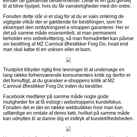
kender de gældende bestemmelser. Dette er en god genvej
til at blive hjulpet, hvis du får vanskeligheder med din ordre.
Foruden dette slår vi et slag for at du er vaks omkring de
vigtigste vilkår der er gældende for bestillingen, som for
eksempel den ombytningsret e-shoppen garanterer. Her er
det på samme måde essesentielt, at man permanent
beholder ens ordrekvittering, så man fremadrettet kan påvise
sin bestilling af MZ Carnival Ørestikker Forg Do, hvad end
man skal købe til en voksen eller et barn.
Trustpilot tilbyder rigtig fine løsninger til at undersøge en
lang række forhenværende konsumenters kritik og derfor er
det fornuftigt, at du gransker e-shoppens kritik af MZ
Carnival Ørestikker Forg Do inden du bestiller.
Facebook medfører på samme måde nogle gode
muligheder for at få indsigt i webshoppens kundefokus.
Foruden det er der en række webbutikker hvor man kan
udfærdige en omtale af deres køb, hvilket på samme måde
kan udnyttes til at danne dig et indtryk af kundetilfredsheden.