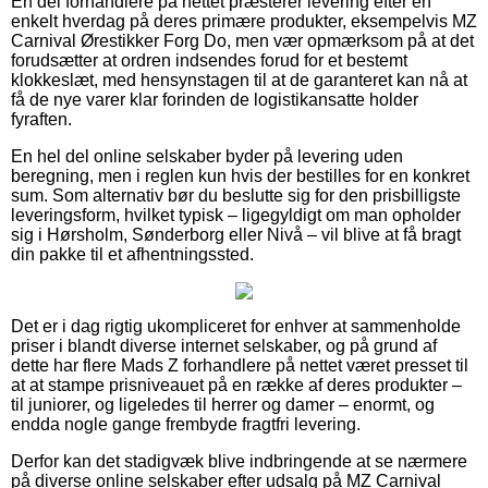
En del forhandlere på nettet præsterer levering efter en
enkelt hverdag på deres primære produkter, eksempelvis MZ
Carnival Ørestikker Forg Do, men vær opmærksom på at det
forudsætter at ordren indsendes forud for et bestemt
klokkeslæt, med hensynstagen til at de garanteret kan nå at
få de nye varer klar forinden de logistikansatte holder
fyraften.
En hel del online selskaber byder på levering uden
beregning, men i reglen kun hvis der bestilles for en konkret
sum. Som alternativ bør du beslutte sig for den prisbilligste
leveringsform, hvilket typisk – ligegyldigt om man opholder
sig i Hørsholm, Sønderborg eller Nivå – vil blive at få bragt
din pakke til et afhentningssted.
Det er i dag rigtig ukompliceret for enhver at sammenholde
priser i blandt diverse internet selskaber, og på grund af
dette har flere Mads Z forhandlere på nettet været presset til
at at stampe prisniveauet på en række af deres produkter –
til juniorer, og ligeledes til herrer og damer – enormt, og
endda nogle gange frembyde fragtfri levering.
Derfor kan det stadigvæk blive indbringende at se nærmere
på diverse online selskaber efter udsalg på MZ Carnival