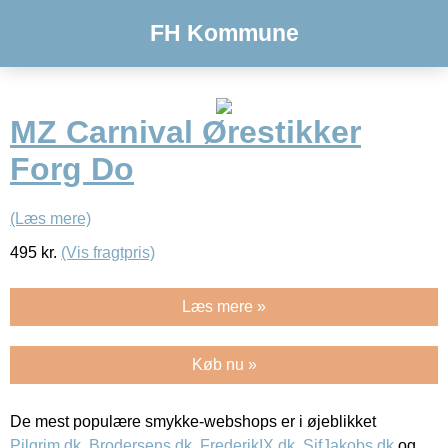
FH Kommune
MZ Carnival Ørestikker
Forg Do
(Læs mere)
495
kr.
(Vis fragtpris)
Læs mere »
Køb nu »
De mest populære smykke-webshops er i øjeblikket
Pilgrim.dk
,
Brodersens.dk
,
FrederikIX.dk
,
SifJakobs.dk
og