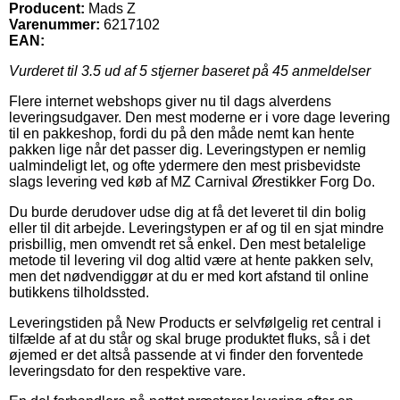
Producent:
Mads Z
Varenummer:
6217102
EAN:
Vurderet til
3.5
ud af 5 stjerner baseret på
45
anmeldelser
Flere internet webshops giver nu til dags alverdens
leveringsudgaver. Den mest moderne er i vore dage levering
til en pakkeshop, fordi du på den måde nemt kan hente
pakken lige når det passer dig. Leveringstypen er nemlig
ualmindeligt let, og ofte ydermere den mest prisbevidste
slags levering ved køb af MZ Carnival Ørestikker Forg Do.
Du burde derudover udse dig at få det leveret til din bolig
eller til dit arbejde. Leveringstypen er af og til en sjat mindre
prisbillig, men omvendt ret så enkel. Den mest betalelige
metode til levering vil dog altid være at hente pakken selv,
men det nødvendiggør at du er med kort afstand til online
butikkens tilholdssted.
Leveringstiden på New Products er selvfølgelig ret central i
tilfælde af at du står og skal bruge produktet fluks, så i det
øjemed er det altså passende at vi finder den forventede
leveringsdato for den respektive vare.