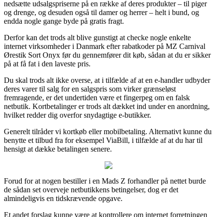
nedsætte udsalgspriserne på en række af deres produkter – til piger
og drenge, og desuden også til damer og herrer – helt i bund, og
endda nogle gange byde på gratis fragt.
Derfor kan det trods alt blive gunstigt at checke nogle enkelte
internet virksomheder i Danmark efter rabatkoder på MZ Carnival
Ørestik Sort Onyx før du gennemfører dit køb, sådan at du er sikker
på at få fat i den laveste pris.
Du skal trods alt ikke overse, at i tilfælde af at en e-handler udbyder
deres varer til salg for en salgspris som virker grænseløst
fremragende, er det undertiden være et fingerpeg om en falsk
netbutik. Kortbetalinger er trods alt dækket ind under en anordning,
hvilket redder dig overfor snydagtige e-butikker.
Generelt tilråder vi kortkøb eller mobilbetaling. Alternativt kunne du
benytte et tilbud fra for eksempel ViaBill, i tilfælde af at du har til
hensigt at dække betalingen senere.
Forud for at nogen bestiller i en Mads Z forhandler på nettet burde
de sådan set overveje netbutikkens betingelser, dog er det
almindeligvis en tidskrævende opgave.
Et andet forslag kunne være at kontrollere om internet forretningen