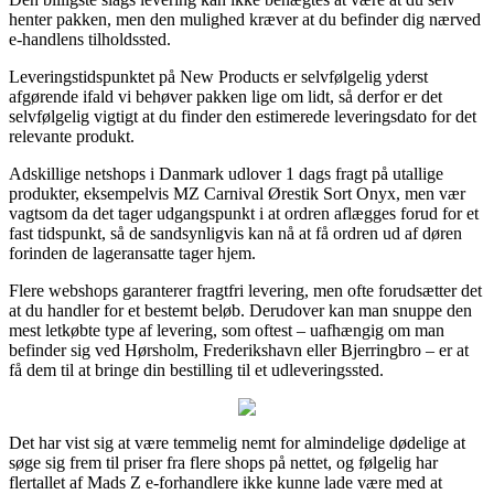
henter pakken, men den mulighed kræver at du befinder dig nærved
e-handlens tilholdssted.
Leveringstidspunktet på New Products er selvfølgelig yderst
afgørende ifald vi behøver pakken lige om lidt, så derfor er det
selvfølgelig vigtigt at du finder den estimerede leveringsdato for det
relevante produkt.
Adskillige netshops i Danmark udlover 1 dags fragt på utallige
produkter, eksempelvis MZ Carnival Ørestik Sort Onyx, men vær
vagtsom da det tager udgangspunkt i at ordren aflægges forud for et
fast tidspunkt, så de sandsynligvis kan nå at få ordren ud af døren
forinden de lageransatte tager hjem.
Flere webshops garanterer fragtfri levering, men ofte forudsætter det
at du handler for et bestemt beløb. Derudover kan man snuppe den
mest letkøbte type af levering, som oftest – uafhængig om man
befinder sig ved Hørsholm, Frederikshavn eller Bjerringbro – er at
få dem til at bringe din bestilling til et udleveringssted.
Det har vist sig at være temmelig nemt for almindelige dødelige at
søge sig frem til priser fra flere shops på nettet, og følgelig har
flertallet af Mads Z e-forhandlere ikke kunne lade være med at