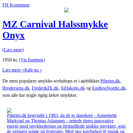
FH Kommune
MZ Carnival Halssmykke
Onyx
(Læs mere)
1950
kr.
(Vis fragtpris)
Læs mere »
Køb nu »
De mest populære smykke-webshops er i øjeblikket
Pilgrim.dk
,
Brodersens.dk
,
FrederikIX.dk
,
SifJakobs.dk
og
EndlessNordic.dk
,
som alle har nogle rigtig lækre smykker.
Pilgrim.dk begyndte i 1983, da de to danskere - Annemette
Markvad og Thomas Adamsen – rettede deres innovative
energi mod smykkedesign og fremstillede unikke smykker, som
de primært solgte på festivaler. Med stor kærlighed til musik og