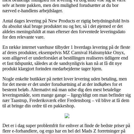
selv at hente pakken, men den mulighed forudsætter at du bor
nærved e-handlens arbejdslager.
Antal dages levering på New Products er rigtig betydningsfuld hvis
du absolut skal bruge produktet nu og her, så i det øjemed er det
aldeles meningsfuldt at man efterser den forventede leveringsdato
for den relevante vare.
En række internet varehuse tilbyder 1 hverdags levering på de fleste
af deres produkter, eksempelvis MZ Carnival Halssmykke Onyx,
som alligevel er underforstået at bestillingen realiseres tidligere end
et fast tidspunkt, således at de sandsynligvis kan nå at få dit nye
produkt klargjort forinden medarbejderne tager hjem.
Nogle enkelte butikker på nettet lover levering uden betaling, men
for det meste er det under forudsætning af at der indkøbes for et
bestemt beløb. Alternativt må man udse dig den mest betalelige
leveringsmåde, som mange gange – ligegyldigt om man befinder sig
nær Taastrup, Frederiksværk eller Fredensborg – vil blive at få dem
til at bringe din ordre til en pakkeshop.
Det er i dag super problemfrit for enhver at finde de bedste priser på
flere e-forhandlere, og ergo har en hel del Mads Z forretninger på