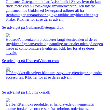
GuldsmedØstergaard.dk har fysisk butik i Skive, hvor du kan
finde mere end 40 forskellige smykkemærker. Den interne
guldsmed hos Guldsmed Østergaard udfører alt fra
stenfatninger, reparationer og nye unikke smykker efter eget
ønske. Klik her for at se deres udvalg.
Se udvalget på GuldsmedØstergaard.dk
HouseofVincent.com producerer langt størstedelen af deres
smykker af genanvendte og naturlige materialer uden på nogen
måde at kompromittere kvaliteten. Klik her for at se deres
udvalg.
Se udvalget på HouseofVincent.com
HCSmykker.dk sælger både ure, smykker, piercinger og andre
accessories. Klik her for at se deres udvalg.
Se udvalget på HCSmykker.dk
DyrbergKern.dks produkter er håndlavede og gennemgår
mange forskellige processer: fra støbning, polering og