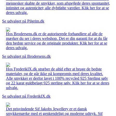
mennesker skabte de smykker, som afspejlede deres spontanitet,
intimitet og autenticitet; alle dybtfølte værdier. Klik her for at se
deres udvalg.
Se udvalget på Pilgrim.dk
Hos Brodersens.dk er de autoriserede forhandlere af alle de
mærker du ser i deres webshop. Det er din garanti for at du får
den bedste service og de originale produkter. Klik her for at se
deres udvalg.
Se udvalget på Brodersens.dk
Hos FrederikIX.dk stræber de altid efter at bruge de bedste
materialer, og de går ikke på kompromis med deres kvalitet.
Alle smykker er derfor lavet i 100% recycled 925 Sterling sølv
og 22 karat guldbelagt 925 sterling sølv. Klik her for at se deres
udvalg.
Se udvalget på FrederikIX.dk
Det prisvindende Sif Jakobs Jewellery er et dansk
smykkemærke med et genkendeligt og moderne udtryk. Sif