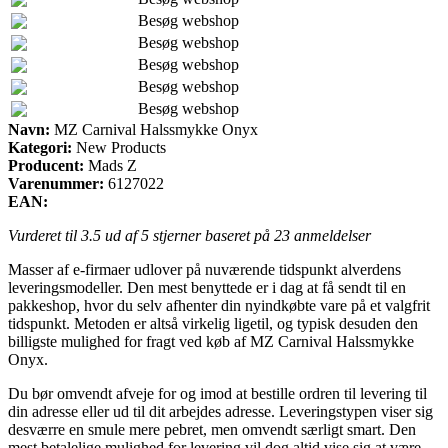
Besøg webshop
Besøg webshop
Besøg webshop
Besøg webshop
Besøg webshop
Navn:
MZ Carnival Halssmykke Onyx
Kategori:
New Products
Producent:
Mads Z
Varenummer:
6127022
EAN:
Vurderet til
3.5
ud af 5 stjerner baseret på
23
anmeldelser
Masser af e-firmaer udlover på nuværende tidspunkt alverdens
leveringsmodeller. Den mest benyttede er i dag at få sendt til en
pakkeshop, hvor du selv afhenter din nyindkøbte vare på et valgfrit
tidspunkt. Metoden er altså virkelig ligetil, og typisk desuden den
billigste mulighed for fragt ved køb af MZ Carnival Halssmykke
Onyx.
Du bør omvendt afveje for og imod at bestille ordren til levering til
din adresse eller ud til dit arbejdes adresse. Leveringstypen viser sig
desværre en smule mere pebret, men omvendt særligt smart. Den
mest betalelige mulighed for levering vil dog altid vise sig at være