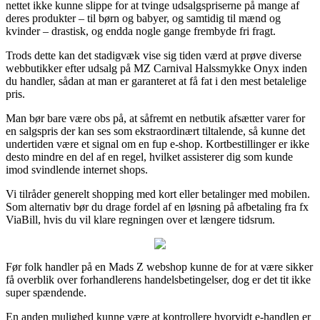
nettet ikke kunne slippe for at tvinge udsalgspriserne på mange af
deres produkter – til børn og babyer, og samtidig til mænd og
kvinder – drastisk, og endda nogle gange frembyde fri fragt.
Trods dette kan det stadigvæk vise sig tiden værd at prøve diverse
webbutikker efter udsalg på MZ Carnival Halssmykke Onyx inden
du handler, sådan at man er garanteret at få fat i den mest betalelige
pris.
Man bør bare være obs på, at såfremt en netbutik afsætter varer for
en salgspris der kan ses som ekstraordinært tiltalende, så kunne det
undertiden være et signal om en fup e-shop. Kortbestillinger er ikke
desto mindre en del af en regel, hvilket assisterer dig som kunde
imod svindlende internet shops.
Vi tilråder generelt shopping med kort eller betalinger med mobilen.
Som alternativ bør du drage fordel af en løsning på afbetaling fra fx
ViaBill, hvis du vil klare regningen over et længere tidsrum.
Før folk handler på en Mads Z webshop kunne de for at være sikker
få overblik over forhandlerens handelsbetingelser, dog er det tit ikke
super spændende.
En anden mulighed kunne være at kontrollere hvorvidt e-handlen er