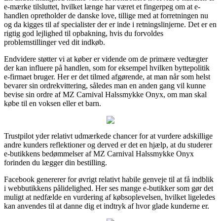
e-mærke tilsluttet, hvilket længe har været et fingerpeg om at e-
handlen opretholder de danske love, tillige med at forretningen nu
og da kigges til af specialister der er inde i retningslinjerne. Det er en
rigtig god lejlighed til opbakning, hvis du forvoldes
problemstillinger ved dit indkøb.
Endvidere støtter vi at køber er vidende om de primære vedtægter
der kan influere på handlen, som for eksempel hvilken byttepolitik
e-firmaet bruger. Her er det tilmed afgørende, at man når som helst
bevarer sin ordrekvittering, således man en anden gang vil kunne
bevise sin ordre af MZ Carnival Halssmykke Onyx, om man skal
købe til en voksen eller et barn.
Trustpilot yder relativt udmærkede chancer for at vurdere adskillige
andre kunders reflektioner og derved er det en hjælp, at du studerer
e-butikkens bedømmelser af MZ Carnival Halssmykke Onyx
forinden du lægger din bestilling.
Facebook genererer for øvrigt relativt habile genveje til at få indblik
i webbutikkens pålidelighed. Her ses mange e-butikker som gør det
muligt at nedfælde en vurdering af købsoplevelsen, hvilket ligeledes
kan anvendes til at danne dig et indtryk af hvor glade kunderne er.