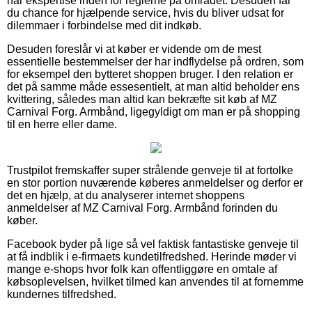
har ekspertise inden for reglerne på området. Desuden får
du chance for hjælpende service, hvis du bliver udsat for
dilemmaer i forbindelse med dit indkøb.
Desuden foreslår vi at køber er vidende om de mest
essentielle bestemmelser der har indflydelse på ordren, som
for eksempel den bytteret shoppen bruger. I den relation er
det på samme måde essesentielt, at man altid beholder ens
kvittering, således man altid kan bekræfte sit køb af MZ
Carnival Forg. Armbånd, ligegyldigt om man er på shopping
til en herre eller dame.
Trustpilot fremskaffer super strålende genveje til at fortolke
en stor portion nuværende køberes anmeldelser og derfor er
det en hjælp, at du analyserer internet shoppens
anmeldelser af MZ Carnival Forg. Armbånd forinden du
køber.
Facebook byder på lige så vel faktisk fantastiske genveje til
at få indblik i e-firmaets kundetilfredshed. Herinde møder vi
mange e-shops hvor folk kan offentliggøre en omtale af
købsoplevelsen, hvilket tilmed kan anvendes til at fornemme
kundernes tilfredshed.