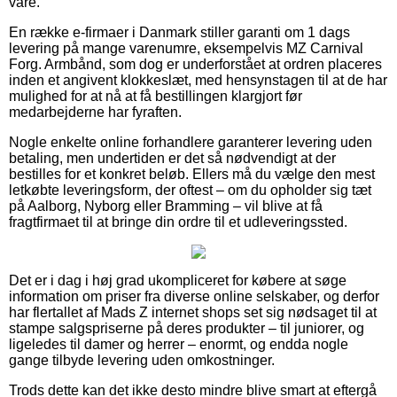
vare.
En række e-firmaer i Danmark stiller garanti om 1 dags
levering på mange varenumre, eksempelvis MZ Carnival
Forg. Armbånd, som dog er underforstået at ordren placeres
inden et angivent klokkeslæt, med hensynstagen til at de har
mulighed for at nå at få bestillingen klargjort før
medarbejderne har fyraften.
Nogle enkelte online forhandlere garanterer levering uden
betaling, men undertiden er det så nødvendigt at der
bestilles for et konkret beløb. Ellers må du vælge den mest
letkøbte leveringsform, der oftest – om du opholder sig tæt
på Aalborg, Nyborg eller Bramming – vil blive at få
fragtfirmaet til at bringe din ordre til et udleveringssted.
Det er i dag i høj grad ukompliceret for købere at søge
information om priser fra diverse online selskaber, og derfor
har flertallet af Mads Z internet shops set sig nødsaget til at
stampe salgspriserne på deres produkter – til juniorer, og
ligeledes til damer og herrer – enormt, og endda nogle
gange tilbyde levering uden omkostninger.
Trods dette kan det ikke desto mindre blive smart at eftergå